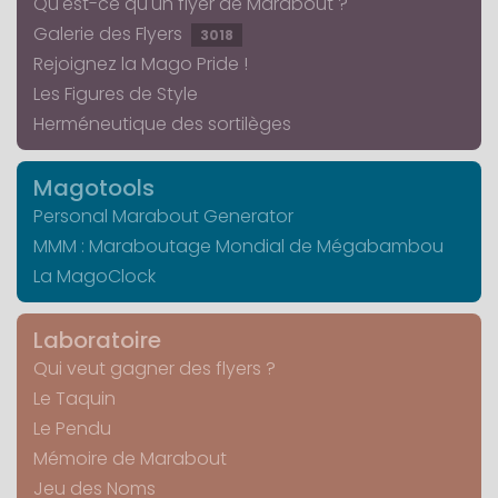
Qu'est-ce qu'un flyer de Marabout ?
Galerie des Flyers
3018
Rejoignez la Mago Pride !
Les Figures de Style
Herméneutique des sortilèges
Magotools
Personal Marabout Generator
MMM : Maraboutage Mondial de Mégabambou
La MagoClock
Laboratoire
Qui veut gagner des flyers ?
Le Taquin
Le Pendu
Mémoire de Marabout
Jeu des Noms