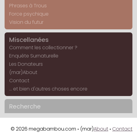
Phrases à Trous
Force psychique
Vision du futur
Miscellanées
Comment les collectionner ?
Enquête Surnaturelle
Les Donateurs
(mar)About
Contact
... et bien d'autres choses encore
Recherche
© 2026 megabambou.com
(mar)
About
Contact
•
•