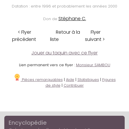
Datation : entre 1996 et probablement les années 2000
Stéphane C.
Don de
< Flyer
Retour à la
Flyer
précédent
liste
suivant >
Jouer au taquin avec ce flyer
Lien permanent vers ce flyer :
Monsieur SAMBOU
Pièces remarquables
|
Aide
|
Statistiques
|
Figures
de style
|
Contribuer
Encyclopédie