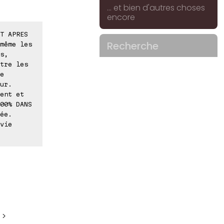
... et bien d'autres choses
encore
T APRES
Recherche
même les
s,
tre les
e
ur.
ent et
00% DANS
ée.
vie
 >