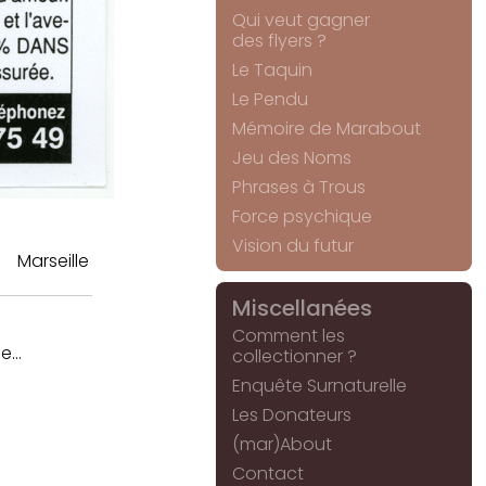
Qui veut gagner
des flyers ?
Le Taquin
Le Pendu
Mémoire de Marabout
Jeu des Noms
Phrases à Trous
Force psychique
Vision du futur
Marseille
Miscellanées
Comment les
...
collectionner ?
Enquête Surnaturelle
Les Donateurs
(mar)About
Contact