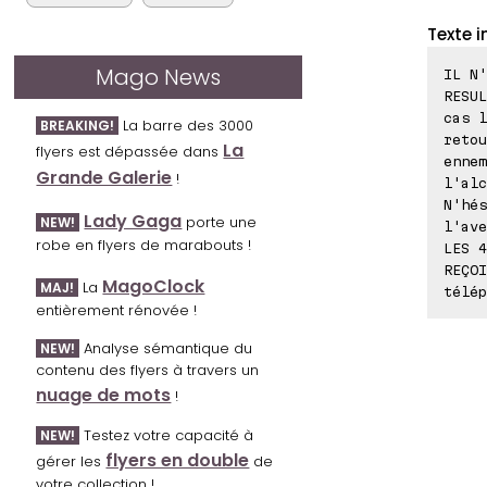
Texte i
Mago News
IL N'
RESUL
cas l
La barre des 3000
BREAKING!
retou
La
flyers est dépassée dans
ennem
Grande Galerie
!
l'alc
N'hés
Lady Gaga
porte une
NEW!
l'ave
robe en flyers de marabouts !
LES 4
REÇOI
MagoClock
La
MAJ!
télép
entièrement rénovée !
Analyse sémantique du
NEW!
contenu des flyers à travers un
nuage de mots
!
Testez votre capacité à
NEW!
flyers en double
gérer les
de
votre collection !