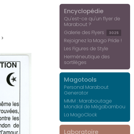
Encyclopédie
Qu'est-ce qu'un flyer de
Marabout ?
Galerie des Flyers
3025
 >
Rejoignez la Mago Pride !
Les Figures de Style
Herméneutique des
sortilèges
Magotools
Personal Marabout
Generator
MMM : Maraboutage
Mondial de Mégabambou
La MagoClock
Laboratoire