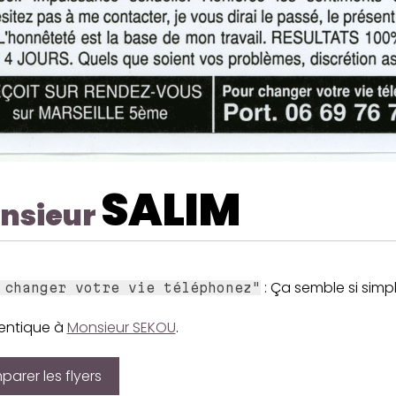
SALIM
nsieur
: Ça semble si simple
 changer votre vie téléphonez"
dentique à
Monsieur SEKOU
.
arer les flyers