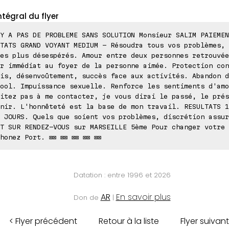
ntégral du flyer
Y A PAS DE PROBLEME SANS SOLUTION Monsieur SALIM PAIEMEN
TATS GRAND VOYANT MEDIUM - Résoudra tous vos problèmes, 
es plus désespérés. Amour entre deux personnes retrouvée
r immédiat au foyer de la personne aimée. Protection con
is, désenvoûtement, succès face aux activités. Abandon d
ool. Impuissance sexuelle. Renforce les sentiments d'amo
itez pas à me contacter, je vous dirai le passé, le prés
nir. L'honnêteté est la base de mon travail. RESULTATS 1
 JOURS. Quels que soient vos problèmes, discrétion assur
T SUR RENDEZ-VOUS sur MARSEILLE 5ème Pour changer votre 
honez Port. ⊠⊠ ⊠⊠ ⊠⊠ ⊠⊠ ⊠⊠
Datation : entre 1996 et 2026
AR
En savoir plus
Don de
|
< Flyer précédent
Retour à la liste
Flyer suivant