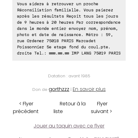
Vous aidera à retrouver un proche
Réconsiliation familialle. Vous paierez
après les résultats Reçoit tous les jours
de 9 heures à 20 heures Par correspondance
dans le monde entier envoyer nom, prénom,
photo et date de naissance. Métro : 59,
rue Ordener 75018 PARIS Marcadet
Poissonnier 5e etage fond du coul.pte.
droite Tel.: ⊠⊠⊠.⊠⊠.⊠⊠ IMP LANG 75019 PARIS
Datation : avant 1985
gorthzzz
En savoir plus
Don de
|
< Flyer
Retour à la
Flyer
précédent
liste
suivant >
Jouer au taquin avec ce flyer