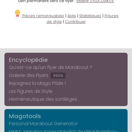
Lien permanent vers ce flyer :
Maître SYLLA DIAKITÈ
Pièces remarquables
|
Aide
|
Statistiques
|
Figures
de style
|
Contribuer
Encyclopédie
Qu'est-ce qu'un flyer de Marabout ?
Galerie des Flyers
3006
Rejoignez la Mago Pride !
Les Figures de Style
Herméneutique des sortilèges
Magotools
Personal Marabout Generator
MMM : Maraboutage Mondial de Mégabambou