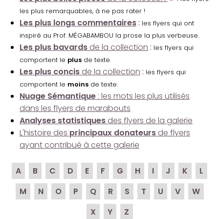
les plus remarquables, à ne pas rater !
Les plus longs commentaires
:
les flyers qui ont
inspiré au Prof. MÉGABAMBOU la prose la plus verbeuse.
Les plus bavards
de la collection
:
les flyers qui
comportent le
plus
de texte.
Les plus concis
de la collection
:
les flyers qui
comportent le
moins
de texte.
Nuage Sémantique
: les mots les plus utilisés
dans les flyers de marabouts
Analyses statistiques
des flyers de la galerie
L'histoire des
principaux donateurs
de flyers
ayant contribué à cette galerie
A
B
C
D
E
F
G
H
I
J
K
L
M
N
O
P
Q
R
S
T
U
V
W
X
Y
Z