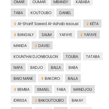
OMAR
OUMAR
MBANSY
KABABA
TABA
KOUTOUBO
DANIEL
Al-Sharif Saeed Al-Ashab Issousi
KÉTA
BANGALY
SALIM
YAFAYE
YAFAYE
MANDA
DAVID
KOUNTHAI DJONBOULON
TOUBA
TATABA
NAFA
BADJO
BALLA
BABA
BAIO MANE
BAKORO
BALLA
BEMBA
ISMAEL
FABA
MANDJOU
IDRISSA
BAKOUTOUBO
BAKAY