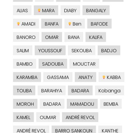
ALIAS
MARA
DIABY
BANGALY
AMADI
BANFA
Ben
BAFODE
BANORO
OMAR
BANA
KALIFA
SALIM
YOUSSOUF
SEKOUBA
BADJO
BAMBO
SADOUBA
MOUCTAR
KARAMBA
GASSAMA
ANATY
KABBA
TOUBA
BARAHIYA
BADARA
Kobanga
MOROH
BADARA
MAMADOU
BEMBA
KAMEL
OUMAR
ANDRÉ REVOL
ANDRÉ REVOL
BARRO SANKOUN
KANTHE