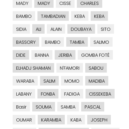
MADY
MADY
CISSE
CHARLES
BAMBO
TAMBADIAN
KEBA
KEBA
SIDIA
ALI
ALAIN
DOUBAYA
SITO
BASSORY
BAMBO
TAMBA
SALIMO
DIDE
BANNA
JERIBA
GOMBA FOTÉ
ELHADJ SHAMAN
N'FAMORI
SABOU
WARABA
SALIM
MOMO
MADIBA
LABANY
FONBA
FADIGA
CISSEKEBA
Basir
SOUMA
SAMBA
PASCAL
OUMAR
KARAMBA
KABA
JOSEPH