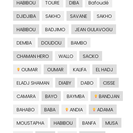
HABIBOU
TOURE
DIBA
Bafoudé
DJIDJIBA
SAKHO
SAVANE
SAKHO
HABIBOU
BADJIMO
JEAN GULAVOGU
DEMBA
DOUDOU
BAMBO
CHAMAN HERO
WALLO
SACKO
OUMAR
OUMAR
KALIFA
EL HADJ
ELADJ SHAMAN
DIABY
DABO
CISSE
CAMARA
BAYO
BAYMBA
BANDJAN
BAHABO
BABA
ANDIA
ADAMA
MOUSTAPHA
HABIBOU
BANFA
MUSA