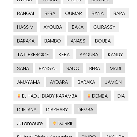
BANGAL
BÉBA
OUMAR
BANA
BAPA
HASSIM
AYOUBA
BAKA
GUIRASSY
BARAKA
BAMBO
ANASS
BOUBA
TATI EXERCICE
KEBA
AYOUBA
KANDY
SANA
BANGAL
SADO
BÉBA
MADI
AMAYAMA
AYDARA
BARAKA
JAMON
EL HADJI DIABY KARAMBA
DEMBA
DIA
DJELANY
DIAKHABY
DEMBA
J. Lamoure
DJIBRIL