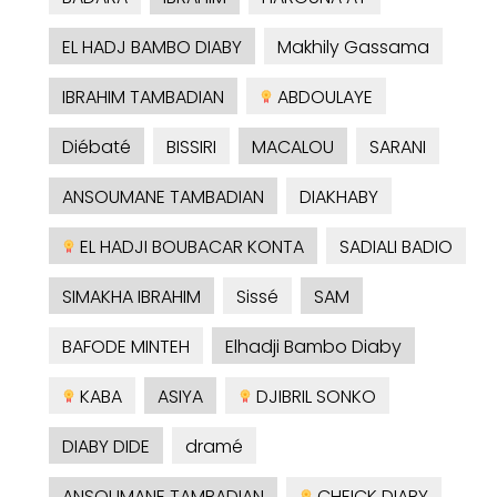
EL HADJ BAMBO DIABY
Makhily Gassama
IBRAHIM TAMBADIAN
ABDOULAYE
Diébaté
BISSIRI
MACALOU
SARANI
ANSOUMANE TAMBADIAN
DIAKHABY
EL HADJI BOUBACAR KONTA
SADIALI BADIO
SIMAKHA IBRAHIM
Sissé
SAM
BAFODE MINTEH
Elhadji Bambo Diaby
KABA
ASIYA
DJIBRIL SONKO
DIABY DIDE
dramé
ANSOUMANE TAMBADIAN
CHEICK DIABY