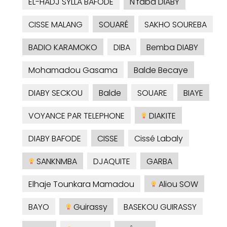
EL-HADJ SYLLA BAFODE
N'faba DIABY
CISSE MALANG
SOUARÉ
SAKHO SOUREBA
BADIO KARAMOKO
DIBA
Bemba DIABY
Mohamadou Gasama
Balde Becaye
DIABY SECKOU
Balde
SOUARE
BIAYE
VOYANCE PAR TELEPHONE
DIAKITE
DIABY BAFODE
CISSE
Cissé Labaly
SANKNMBA
DJAQUITE
GARBA
Elhaje Tounkara Mamadou
Aliou SOW
BAYO
Guirassy
BASEKOU GUIRASSY