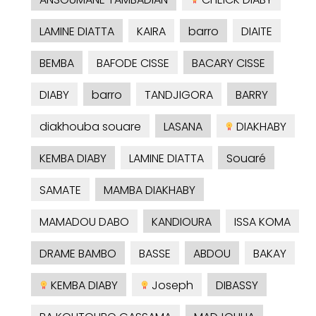
LAMINE DIATTA
KAIRA
barro
DIAITE
BEMBA
BAFODE CISSE
BACARY CISSE
DIABY
barro
TANDJIGORA
BARRY
diakhouba souare
LASANA
DIAKHABY
KEMBA DIABY
LAMINE DIATTA
Souaré
SAMATE
MAMBA DIAKHABY
MAMADOU DABO
KANDIOURA
ISSA KOMA
DRAME BAMBO
BASSE
ABDOU
BAKAY
KEMBA DIABY
Joseph
DIBASSY