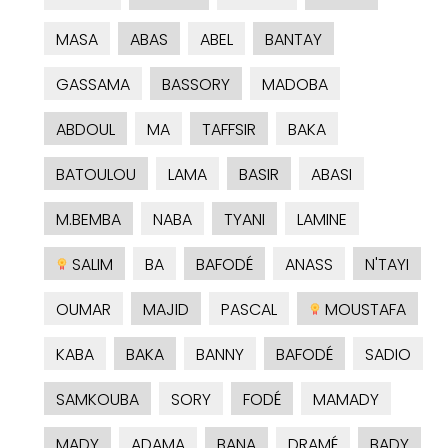
MASA
ABAS
ABEL
BANTAY
GASSAMA
BASSORY
MADOBA
ABDOUL
MA
TAFFSIR
BAKA
BATOULOU
LAMA
BASIR
ABASI
M.BEMBA
NABA
TYANI
LAMINE
SALIM
BA
BAFODÉ
ANASS
N'TAYI
OUMAR
MAJID
PASCAL
MOUSTAFA
KABA
BAKA
BANNY
BAFODÉ
SADIO
SAMKOUBA
SORY
FODÉ
MAMADY
MADY
ADAMA
BANA
DRAMÉ
BADY