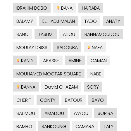
IBRAHIM BOBO
BANA
HAIRABA
BALAMY
EL HADJ MALAN
TADO
ANATY
SANO
TASLIMI
ALIOU
BANNAMOUDOU
MOULAY DRISS
SADOUBA
NAFA
KANDI
ABASSE
AMINE
CAMAN
MOUHAMED MOCTAR SOUARE
NABÉ
BANNA
David CHAZAM
SORY
CHERIF
CONTY
BATOUR
BAYO
SALIMOU
AMADOU
YAYOU
SORIBA
BAMBO
SANKOUNG
CAMARA
TALY