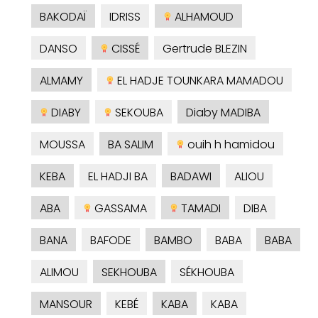
BAKODAÏ
IDRISS
ALHAMOUD
DANSO
CISSÉ
Gertrude BLEZIN
ALMAMY
EL HADJE TOUNKARA MAMADOU
DIABY
SEKOUBA
Diaby MADIBA
MOUSSA
BA SALIM
ouih h hamidou
KEBA
EL HADJI BA
BADAWI
ALIOU
ABA
GASSAMA
TAMADI
DIBA
BANA
BAFODE
BAMBO
BABA
BABA
ALIMOU
SEKHOUBA
SÉKHOUBA
MANSOUR
KEBÉ
KABA
KABA