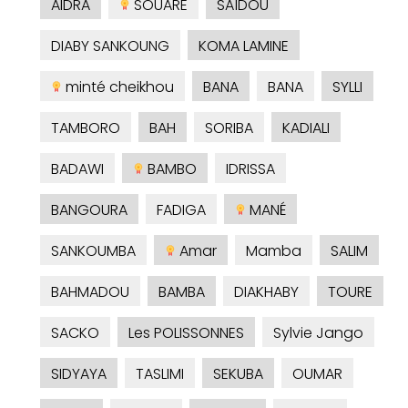
AIDRA
SOUARE
SAÎDOU
DIABY SANKOUNG
KOMA LAMINE
minté cheikhou
BANA
BANA
SYLLI
TAMBORO
BAH
SORIBA
KADIALI
BADAWI
BAMBO
IDRISSA
BANGOURA
FADIGA
MANÉ
SANKOUMBA
Amar
Mamba
SALIM
BAHMADOU
BAMBA
DIAKHABY
TOURE
SACKO
Les POLISSONNES
Sylvie Jango
SIDYAYA
TASLIMI
SEKUBA
OUMAR