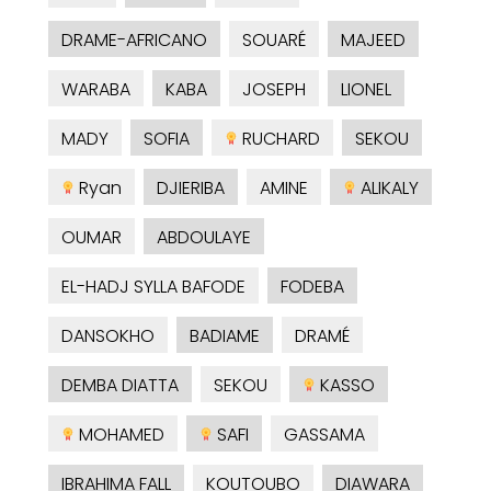
DRAME-AFRICANO
SOUARÉ
MAJEED
WARABA
KABA
JOSEPH
LIONEL
MADY
SOFIA
RUCHARD
SEKOU
Ryan
DJIERIBA
AMINE
ALIKALY
OUMAR
ABDOULAYE
EL-HADJ SYLLA BAFODE
FODEBA
DANSOKHO
BADIAME
DRAMÉ
DEMBA DIATTA
SEKOU
KASSO
MOHAMED
SAFI
GASSAMA
IBRAHIMA FALL
KOUTOUBO
DIAWARA