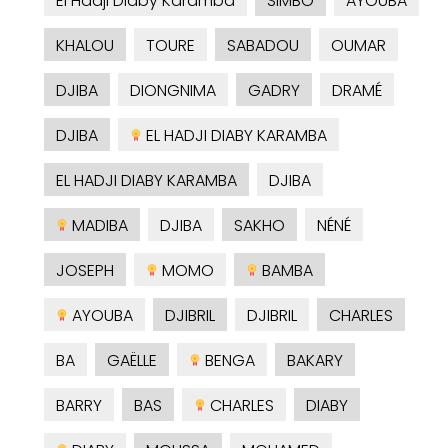
El Hadji Diaby Karamba
SIMBO
AYOUBA
KHALOU
TOURE
SABADOU
OUMAR
DJIBA
DIONGNIMA
GADRY
DRAMÉ
DJIBA
EL HADJI DIABY KARAMBA
EL HADJI DIABY KARAMBA
DJIBA
MADIBA
DJIBA
SAKHO
NÉNÉ
JOSEPH
MOMO
BAMBA
AYOUBA
DJIBRIL
DJIBRIL
CHARLES
BA
GAËLLE
BENGA
BAKARY
BARRY
BAS
CHARLES
DIABY