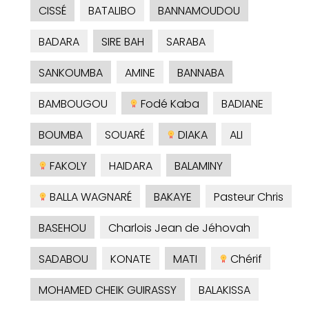
CISSÉ
BATALIBO
BANNAMOUDOU
BADARA
SIRE BAH
SARABA
SANKOUMBA
AMINE
BANNABA
BAMBOUGOU
Fodé Kaba
BADIANE
BOUMBA
SOUARÉ
DIAKA
ALI
FAKOLY
HAIDARA
BALAMINY
BALLA WAGNARÉ
BAKAYE
Pasteur Chris
BASEHOU
Charlois Jean de Jéhovah
SADABOU
KONATE
MATI
Chérif
MOHAMED CHEIK GUIRASSY
BALAKISSA