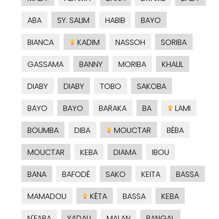
ABA
SY. SALIM
HABIB
BAYO
BIANCA
KADIM
NASSOH
SORIBA
GASSAMA
BANNY
MORIBA
KHALIL
DIABY
DIABY
TOBO
SAKOBA
BAYO
BAYO
BARAKA
BA
LAMI
BOUMBA
DIBA
MOUCTAR
BÉBA
MOUCTAR
KEBA
DIAMA
IBOU
BANA
BAFODÉ
SAKO
KEITA
BASSA
MAMADOU
KÉTA
BASSA
KEBA
N'FABA
YADALI
MALAN
BANGAL