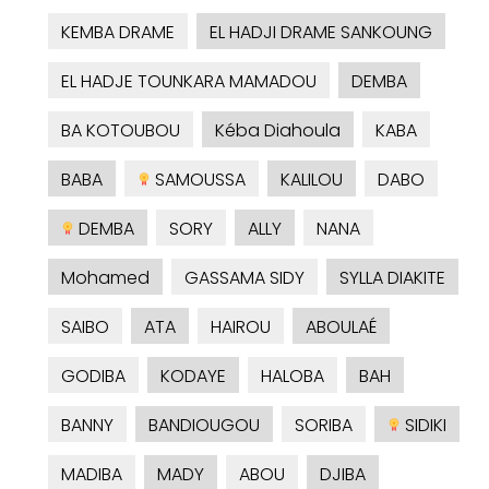
KEMBA DRAME
EL HADJI DRAME SANKOUNG
EL HADJE TOUNKARA MAMADOU
DEMBA
BA KOTOUBOU
Kéba Diahoula
KABA
BABA
SAMOUSSA
KALILOU
DABO
DEMBA
SORY
ALLY
NANA
Mohamed
GASSAMA SIDY
SYLLA DIAKITE
SAIBO
ATA
HAIROU
ABOULAÉ
GODIBA
KODAYE
HALOBA
BAH
BANNY
BANDIOUGOU
SORIBA
SIDIKI
MADIBA
MADY
ABOU
DJIBA