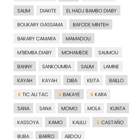
SALIM
DIAKITE
EL HADJ BAMBO DIABY
BOUKARY GASSAMA
BAFODE MINTEH
BAKARY CAMARA
MAMADOU
M'BEMBA DIABY
MOHAMEDE
SALIMOU
BANNY
SANKOUMBA
SALIM
LAMINE
KAYAH
KAYAH
DIBA
KEITA
BAILLO
TIC AU TAC
BAKAYE
KARA
SANA
SANA
MOMO
MOLA
KUNTA
KASSOYA
KAMO
KALILU
CASTAÑO
BUBA
BARRO
ABDOU