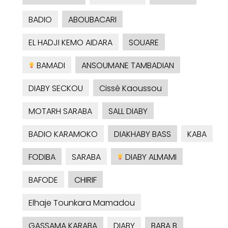
BADIO
ABOUBACARI
EL HADJI KEMO AIDARA
SOUARE
BAMADI
ANSOUMANE TAMBADIAN
DIABY SECKOU
Cissé Kaoussou
MOTARH SARABA
SALL DIABY
BADIO KARAMOKO
DIAKHABY BASS
KABA
FODIBA
SARABA
DIABY ALMAMI
BAFODE
CHIRIF
Elhaje Tounkara Mamadou
GASSAMA KARABA
DIABY
BABA B