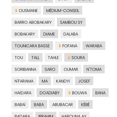
OUSMANE
MÉDIUM-CONSEIL
BARRO ABOBAKARY
SAMBOU SY
BOBAKARY
DIAME
DALABA
TOUNICARA BASSE
FOFANA
WARABA
TOU
TALL
TAHLE
SOURA
SORIBANNA
SARO
OUMAR
N'TOMA
N'FARAMA
MA
KANDYI
JOSEF
HAÏDARA
DOADIABY
BOUWA
BANA
BABAÏ
BABA
ABUBACAR
KÉBÉ
BADARA
IBRAHIM
HAROUNA AY