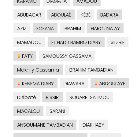
KARAMO
DIAMATA
AMADOU
ABUBACAR
ABOULAÉ
KÉBÉ
BADARA
AZIZ
FOFANA
IBRAHIM
HAROUNA AY
MAMADOU
EL HADJ BAMBO DIABY
SIDIBIE
FATY
SAMOUSSY GASSAMA
Makhily Gassama
IBRAHIM TAMBADIAN
KENEMA DIABY
DIAWARA
ABDOULAYE
Diébaté
BISSIRI
SOUARE-SALIMOU
MACALOU
SARANI
ANSOUMANE TAMBADIAN
DIAKHABY