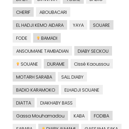
CHERIF
ABOUBACARI
EL HADJI KEMO AIDARA
YAYA
SOUARE
FODE
BAMADI
ANSOUMANE TAMBADIAN
DIABY SECKOU
SOUANE
DURAME
Cissé Kaoussou
MOTARH SARABA
SALL DIABY
BADIO KARAMOKO
ELHADJI SOUANE
DIATTA
DIAKHABY BASS
Gassa Mouhamadou
KABA
FODIBA
SARABA
DIABY ALMAMI
GASSAMA SAKA