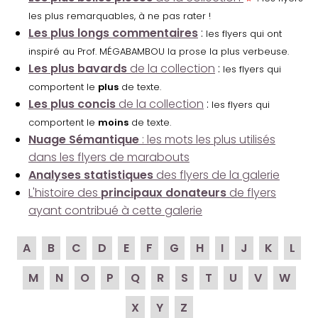
les plus remarquables, à ne pas rater !
Les plus longs commentaires
:
les flyers qui ont
inspiré au Prof. MÉGABAMBOU la prose la plus verbeuse.
Les plus bavards
de la collection
:
les flyers qui
comportent le
plus
de texte.
Les plus concis
de la collection
:
les flyers qui
comportent le
moins
de texte.
Nuage Sémantique
: les mots les plus utilisés
dans les flyers de marabouts
Analyses statistiques
des flyers de la galerie
L'histoire des
principaux donateurs
de flyers
ayant contribué à cette galerie
A
B
C
D
E
F
G
H
I
J
K
L
M
N
O
P
Q
R
S
T
U
V
W
X
Y
Z