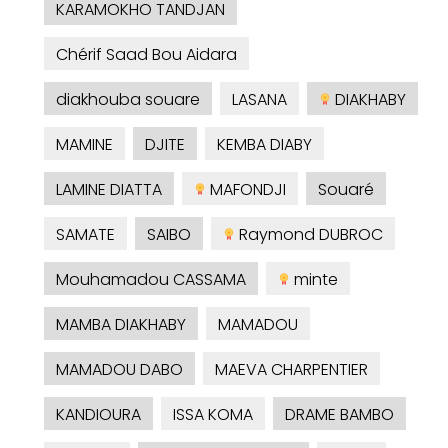
KARAMOKHO TANDJAN
Chérif Saad Bou Aidara
diakhouba souare
LASANA
DIAKHABY
MAMINE
DJITE
KEMBA DIABY
LAMINE DIATTA
MAFONDJI
Souaré
SAMATE
SAIBO
Raymond DUBROC
Mouhamadou CASSAMA
minte
MAMBA DIAKHABY
MAMADOU
MAMADOU DABO
MAEVA CHARPENTIER
KANDIOURA
ISSA KOMA
DRAME BAMBO