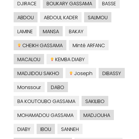
DJIRACE
BOUKARY GASSAMA
BASSE
ABDOU
ABDOUL KADER
SALIMOU
LAMINE
MANSA
BAKAY
CHEIKH GASSAMA
Minté ARFANC
MACALOU
KEMBA DIABY
MADJIDOU SAKHO
Joseph
DIBASSY
Monssour
DABO
BA KOUTOUBO GASSAMA
SAKILIBO
MOHAMADOU GASSAMA
MADJOUHA
DIABY
IBOU
SANNEH