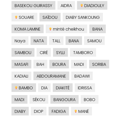
BASEKOU GUIRASSY
AIDRA
DIADIOULY
SOUARE
SAÎDOU
DIABY SANKOUNG
KOMA LAMINE
minté cheikhou
BANA
Naya
NATA
TALL
BANA
SAMOU
SAMBOU
CIRÉ
SYLLI
TAMBORO
MASAFI
BAH
BOURA
MADI
SORIBA
KADIALI
ABDOURAMANE
BADAWI
BAMBO
DIA
DIAKITÉ
IDRISSA
MADI
SÉKOU
BANGOURA
BOBO
DIABY
DIOP
FADIGA
MANÉ