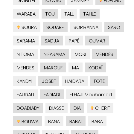
DIVINITEL
KAWSU
JAMMEY
FOFANA
WARABA
TOU
TALL
TAHLE
SOURA
SOUARE
SORIBANNA
SARO
SARAMA
SADJA
PAPÉ
OUMAR
N'TOMA
N'FARAMA
MORI
MENDÈS
MENDES
MAROUF
MA
KODAÏ
KANDYI
JOSEF
HAÏDARA
FOTÉ
FAUDAU
FADIADI
ELHAJI Mouhamed
DOADIABY
DIASSE
DIA
CHERIF
BOUWA
BANA
BABAÏ
BABA