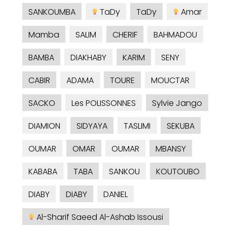
SANKOUMBA
TaDy
TaDy
Amar
Mamba
SALIM
CHERIF
BAHMADOU
BAMBA
DIAKHABY
KARIM
SENY
CABIR
ADAMA
TOURE
MOUCTAR
SACKO
Les POLISSONNES
Sylvie Jango
DIAMION
SIDYAYA
TASLIMI
SEKUBA
OUMAR
OMAR
OUMAR
MBANSY
KABABA
TABA
SANKOU
KOUTOUBO
DIABY
DIABY
DANIEL
Al-Sharif Saeed Al-Ashab Issousi