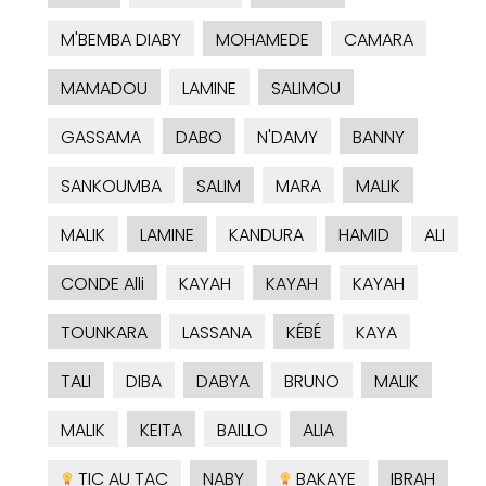
M'BEMBA DIABY
MOHAMEDE
CAMARA
MAMADOU
LAMINE
SALIMOU
GASSAMA
DABO
N'DAMY
BANNY
SANKOUMBA
SALIM
MARA
MALIK
MALIK
LAMINE
KANDURA
HAMID
ALI
CONDE Alli
KAYAH
KAYAH
KAYAH
TOUNKARA
LASSANA
KÉBÉ
KAYA
TALI
DIBA
DABYA
BRUNO
MALIK
MALIK
KEITA
BAILLO
ALIA
TIC AU TAC
NABY
BAKAYE
IBRAH