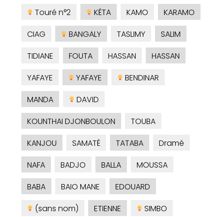
Touré n°2
KÉTA
KAMO
KARAMO
CIAG
BANGALY
TASLIMY
SALIM
TIDIANE
FOUTA
HASSAN
HASSAN
YAFAYE
YAFAYE
BENDINAR
MANDA
DAVID
KOUNTHAI DJONBOULON
TOUBA
KANJOU
SAMATÉ
TATABA
Dramé
NAFA
BADJO
BALLA
MOUSSA
BABA
BAIO MANE
EDOUARD
(sans nom)
ETIENNE
SIMBO