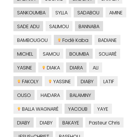
SANKOUMBA
SYLLA
SADABOU
AMINE
SADE ADU
SALIMOU
BANNABA
BAMBOUGOU
Fodé Kaba
BADIANE
MICHEL
SAMOU
BOUMBA
SOUARÉ
YASINE
DIAKA
DIARA
ALI
FAKOLY
YASSINE
DIABY
LATIF
OUSO
HAIDARA
BALAMINY
BALLA WAGNARÉ
YACOUB
YAYE
DIABY
DIABY
BAKAYE
Pasteur Chris
JESUS-CHRIST
BASEHOU