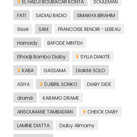
EL HADJI BOUBACAR KONTA
SOULEMAN
FATI
SADIALI BADIO
SIMAKHA IBRAHIM
Sissé
SAM
FRANCOISE RENOIR - LEBEAU
Hamady
BAFODE MINTEH
Elhadji Bambo Diaby
SYLLA DIAKITÈ
KABA
GASSAMA
Diakité SOLO
ASIYA
DJIBRIL SONKO
DIABY DIDE
dramé
KARAMO DRAME
ANSOUMANE TAMBADIAN
CHEICK DIABY
LAMINE DIATTA
Diaby Alimamy