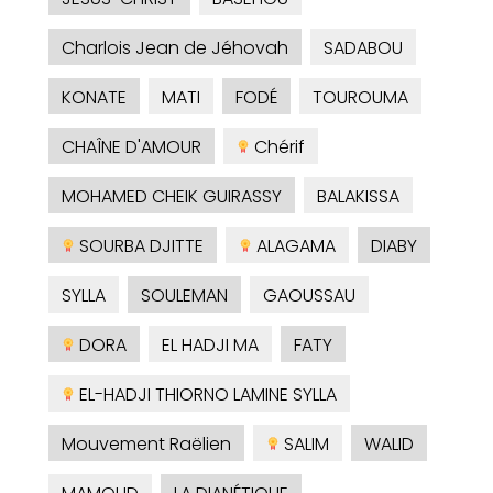
Charlois Jean de Jéhovah
SADABOU
KONATE
MATI
FODÉ
TOUROUMA
CHAÎNE D'AMOUR
Chérif
MOHAMED CHEIK GUIRASSY
BALAKISSA
SOURBA DJITTE
ALAGAMA
DIABY
SYLLA
SOULEMAN
GAOUSSAU
DORA
EL HADJI MA
FATY
EL-HADJI THIORNO LAMINE SYLLA
Mouvement Raëlien
SALIM
WALID