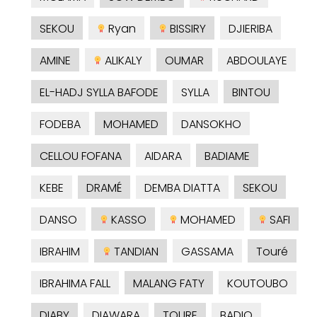
SEKOU
Ryan
BISSIRY
DJIERIBA
AMINE
ALIKALY
OUMAR
ABDOULAYE
EL-HADJ SYLLA BAFODE
SYLLA
BINTOU
FODEBA
MOHAMED
DANSOKHO
CELLOU FOFANA
AIDARA
BADIAME
KEBE
DRAMÉ
DEMBA DIATTA
SEKOU
DANSO
KASSO
MOHAMED
SAFI
IBRAHIM
TANDIAN
GASSAMA
Touré
IBRAHIMA FALL
MALANG FATY
KOUTOUBO
DIABY
DIAWARA
TOURE
BADIO