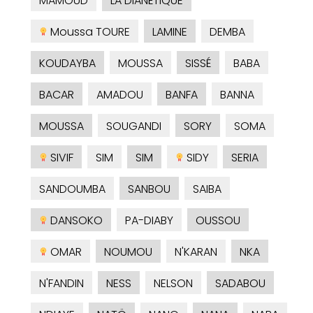
MAMOUD
LA DIANÉTIQUE
Moussa TOURE
LAMINE
DEMBA
KOUDAYBA
MOUSSA
SISSÉ
BABA
BACAR
AMADOU
BANFA
BANNA
MOUSSA
SOUGANDI
SORY
SOMA
SIVIF
SIM
SIM
SIDY
SERIA
SANDOUMBA
SANBOU
SAIBA
DANSOKO
PA-DIABY
OUSSOU
OMAR
NOUMOU
N'KARAN
NKA
N'FANDIN
NESS
NELSON
SADABOU