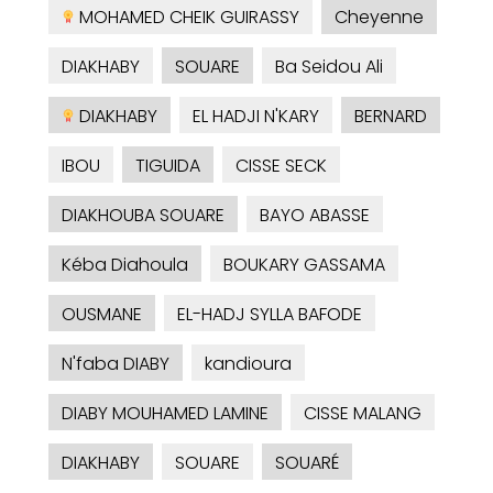
MOHAMED CHEIK GUIRASSY
Cheyenne
DIAKHABY
SOUARE
Ba Seidou Ali
DIAKHABY
EL HADJI N'KARY
BERNARD
IBOU
TIGUIDA
CISSE SECK
DIAKHOUBA SOUARE
BAYO ABASSE
Kéba Diahoula
BOUKARY GASSAMA
OUSMANE
EL-HADJ SYLLA BAFODE
N'faba DIABY
kandioura
DIABY MOUHAMED LAMINE
CISSE MALANG
DIAKHABY
SOUARE
SOUARÉ