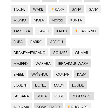
TOURE
WAKIL
KARA
SANA
SANA
MOMO
MOLA
Marta
KUNTA
KASSOYA
KAMO
KALILU
CASTAÑO
BUBA
BARRO
ABDOU
DRAME-AFRICANO
SOUARÉ
OUMAR
MAJEED
WARABA
IBRAHIM JUWARA
ZABEL
WAÏSHOU
OUMAR
KABA
JOSEPH
LIONEL
MADY
LOUISE
LASSANA
SOFIA
ROSE
ROSEMARIE
MOLAMA
SOW DEMBO
RUCHARD