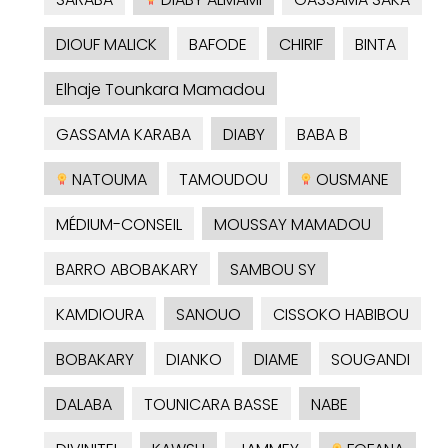
DIOUF MALICK
BAFODE
CHIRIF
BINTA
Elhaje Tounkara Mamadou
GASSAMA KARABA
DIABY
BABA B
NATOUMA
TAMOUDOU
OUSMANE
MÉDIUM-CONSEIL
MOUSSAY MAMADOU
BARRO ABOBAKARY
SAMBOU SY
KAMDIOURA
SANOUO
CISSOKO HABIBOU
BOBAKARY
DIANKO
DIAME
SOUGANDI
DALABA
TOUNICARA BASSE
NABE