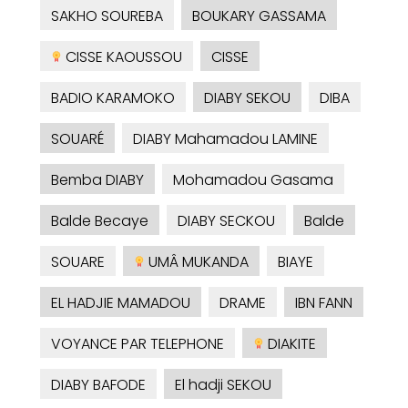
SAKHO SOUREBA
BOUKARY GASSAMA
CISSE KAOUSSOU
CISSE
BADIO KARAMOKO
DIABY SEKOU
DIBA
SOUARÉ
DIABY Mahamadou LAMINE
Bemba DIABY
Mohamadou Gasama
Balde Becaye
DIABY SECKOU
Balde
SOUARE
UMÂ MUKANDA
BIAYE
EL HADJIE MAMADOU
DRAME
IBN FANN
VOYANCE PAR TELEPHONE
DIAKITE
DIABY BAFODE
El hadji SEKOU