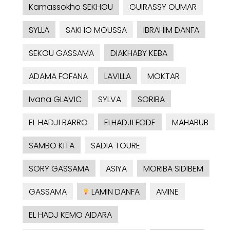
Kamassokho SEKHOU
GUIRASSY OUMAR
SYLLA
SAKHO MOUSSA
IBRAHIM DANFA
SEKOU GASSAMA
DIAKHABY KEBA
ADAMA FOFANA
LAVILLA
MOKTAR
Ivana GLAVIC
SYLVA
SORIBA
EL HADJI BARRO
ELHADJI FODE
MAHABUB
SAMBO KITA
SADIA TOURE
SORY GASSAMA
ASIYA
MORIBA SIDIBEM
GASSAMA
LAMIN DANFA
AMINE
EL HADJ KEMO AIDARA