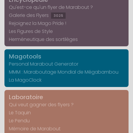
Qu'est-ce qu'un flyer de Marabout ?
Galerie des Flyers
3025
Rejoignez la Mago Pride !
Les Figures de Style
Herméneutique des sortilèges
Magotools
Personal Marabout Generator
MMM : Maraboutage Mondial de Mégabambou
La MagoClock
Laboratoire
Qui veut gagner des flyers ?
Le Taquin
Le Pendu
Mémoire de Marabout