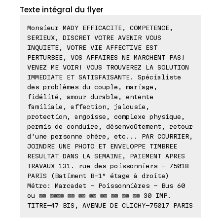
Texte intégral du flyer
Monsieur MADY EFFICACITE, COMPETENCE,
SERIEUX, DISCRET VOTRE AVENIR VOUS
INQUIETE, VOTRE VIE AFFECTIVE EST
PERTURBEE, VOS AFFAIRES NE MARCHENT PAS!
VENEZ ME VOIR! VOUS TROUVEREZ LA SOLUTION
IMMEDIATE ET SATISFAISANTE. Spécialiste
des problèmes du couple, mariage,
fidélité, amour durable, entente
familiale, affection, jalousie,
protection, angoisse, complexe physique,
permis de conduire, désenvoûtement, retour
d'une personne chère, etc... PAR COURRIER,
JOINDRE UNE PHOTO ET ENVELOPPE TIMBREE
RESULTAT DANS LA SEMAINE, PAIEMENT APRES
TRAVAUX 131. rue des poissonniers - 75018
PARIS (Batiment B-1° étage à droite)
Métro: Marcadet - Poissonnières - Bus 60
ou ⊠⊠ ⊠⊠⊠⊠ ⊠⊠ ⊠⊠ ⊠⊠ ⊠⊠ ⊠⊠ ⊠⊠ ⊠⊠ 30 IMP.
TITRE-47 BIS, AVENUE DE CLICHY-75017 PARIS