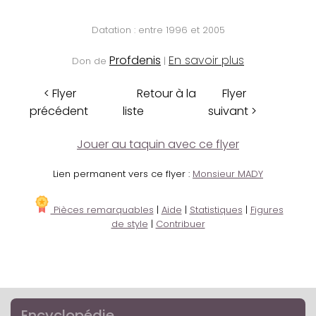
Datation : entre 1996 et 2005
Profdenis
En savoir plus
Don de
|
< Flyer
Retour à la
Flyer
précédent
liste
suivant >
Jouer au taquin avec ce flyer
Lien permanent vers ce flyer :
Monsieur MADY
Pièces remarquables
|
Aide
|
Statistiques
|
Figures
de style
|
Contribuer
Encyclopédie