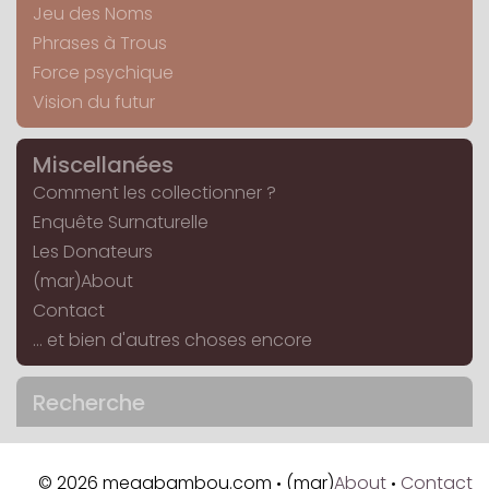
Jeu des Noms
Phrases à Trous
Force psychique
Vision du futur
Miscellanées
Comment les collectionner ?
Enquête Surnaturelle
Les Donateurs
(mar)About
Contact
... et bien d'autres choses encore
Recherche
© 2026 megabambou.com
(mar)
About
Contact
•
•