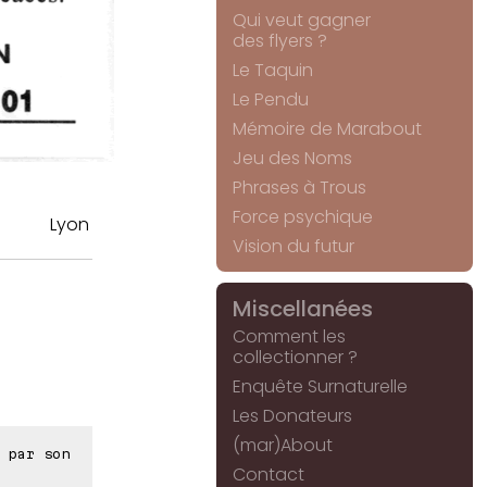
Qui veut gagner
des flyers ?
Le Taquin
Le Pendu
Mémoire de Marabout
Jeu des Noms
Phrases à Trous
Force psychique
Lyon
Vision du futur
Miscellanées
Comment les
collectionner ?
Enquête Surnaturelle
Les Donateurs
(mar)About
 par son
Contact