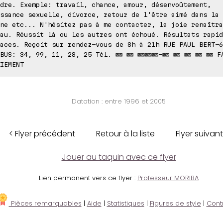
dre. Exemple: travail, chance, amour, désenvoûtement,
ssance sexuelle, divorce, retour de l'être aimé dans la 
ne etc... N'hésitez pas à me contacter, la joie renaîtra
au. Réussit là ou les autres ont échoué. Résultats rapid
aces. Reçoit sur rendez-vous de 8h à 21h RUE PAUL BERT-6
BUS: 34, 99, 11, 28, 25 Tél. ⊠⊠ ⊠⊠ ⊠⊠⊠⊠⊠⊠-⊠⊠ ⊠⊠ ⊠⊠ ⊠⊠ ⊠⊠ F
IEMENT
Datation : entre 1996 et 2005
< Flyer précédent
Retour à la liste
Flyer suivant
Jouer au taquin avec ce flyer
Lien permanent vers ce flyer :
Professeur MORIBA
Pièces remarquables
|
Aide
|
Statistiques
|
Figures de style
|
Cont