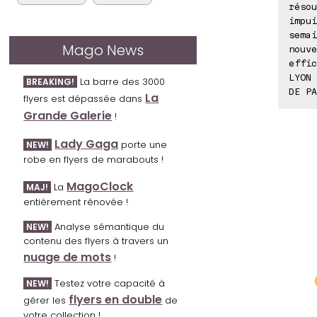
résou
impui
semai
Mago News
nouve
effic
LYON 
La barre des 3000
BREAKING!
DE PA
La
flyers est dépassée dans
Grande Galerie
!
Lady Gaga
porte une
NEW!
robe en flyers de marabouts !
MagoClock
La
MAJ!
entièrement rénovée !
Analyse sémantique du
NEW!
contenu des flyers à travers un
nuage de mots
!
Testez votre capacité à
NEW!
flyers en double
gérer les
de
votre collection !