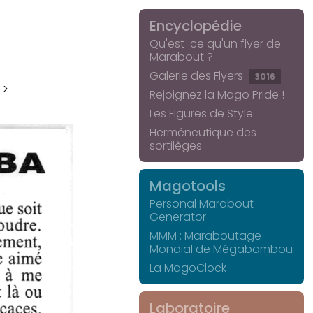
Encyclopédie
Qu'est-ce qu'un flyer de
Marabout ?
Galerie des Flyers
3016
 >
Rejoignez la Mago Pride !
Les Figures de Style
Herméneutique des
sortilèges
Magotools
Personal Marabout
Generator
MMM : Maraboutage
Mondial de Mégabambou
La MagoClock
Laboratoire