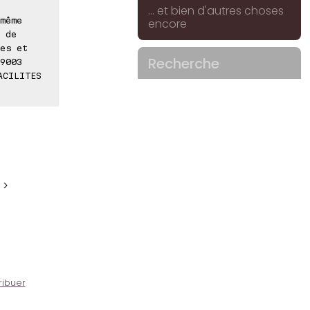
... et bien d'autres choses
même
encore
 de
es et
Recherche
9003
ACILITES
 >
ribuer