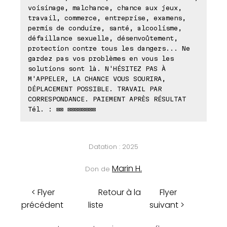
voisinage, malchance, chance aux jeux,
travail, commerce, entreprise, examens,
permis de conduire, santé, alcoolisme,
défaillance sexuelle, désenvoûtement,
protection contre tous les dangers... Ne
gardez pas vos problèmes en vous les
solutions sont là. N'HÉSITEZ PAS À
M'APPELER, LA CHANCE VOUS SOURIRA,
DÉPLACEMENT POSSIBLE. TRAVAIL PAR
CORRESPONDANCE. PAIEMENT APRÈS RÉSULTAT
Tél. : ⊠⊠ ⊠⊠⊠⊠⊠⊠⊠⊠
Datation : 2025
Marin H.
Don de
< Flyer
Retour à la
Flyer
précédent
liste
suivant >