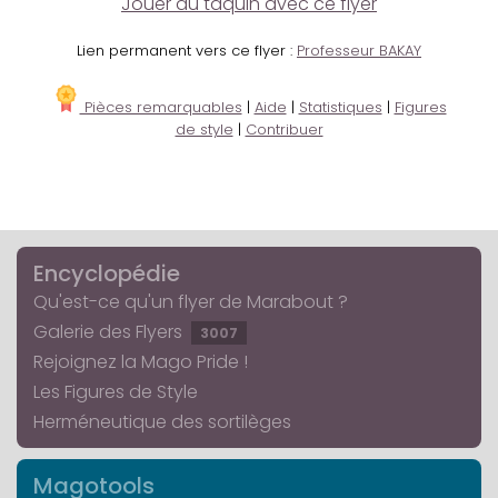
Jouer au taquin avec ce flyer
Lien permanent vers ce flyer :
Professeur BAKAY
Pièces remarquables
|
Aide
|
Statistiques
|
Figures
de style
|
Contribuer
Encyclopédie
Qu'est-ce qu'un flyer de Marabout ?
Galerie des Flyers
3007
Rejoignez la Mago Pride !
Les Figures de Style
Herméneutique des sortilèges
Magotools