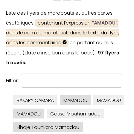
Liste des flyers de marabouts et autres cartes
ésotériques
contenant l'expression
"AMADOU"
,
dans le nom du marabout, dans le texte du flyer,
dans les commentaires
en partant du plus
récent (date d'insertion dans la base) :
97 flyers
trouvés.
Filtrer :
BAKARY CAMARA
MAMADOU
MAMADOU
MAMADOU
Gassa Mouhamadou
Elhaje Tounkara Mamadou