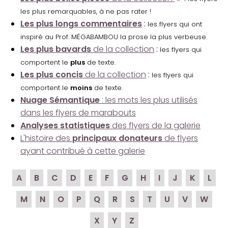
les plus remarquables, à ne pas rater !
Les plus longs commentaires
:
les flyers qui ont
inspiré au Prof. MÉGABAMBOU la prose la plus verbeuse.
Les plus bavards
de la collection
:
les flyers qui
comportent le
plus
de texte.
Les plus concis
de la collection
:
les flyers qui
comportent le
moins
de texte.
Nuage Sémantique
: les mots les plus utilisés
dans les flyers de marabouts
Analyses statistiques
des flyers de la galerie
L'histoire des
principaux donateurs
de flyers
ayant contribué à cette galerie
A
B
C
D
E
F
G
H
I
J
K
L
M
N
O
P
Q
R
S
T
U
V
W
X
Y
Z