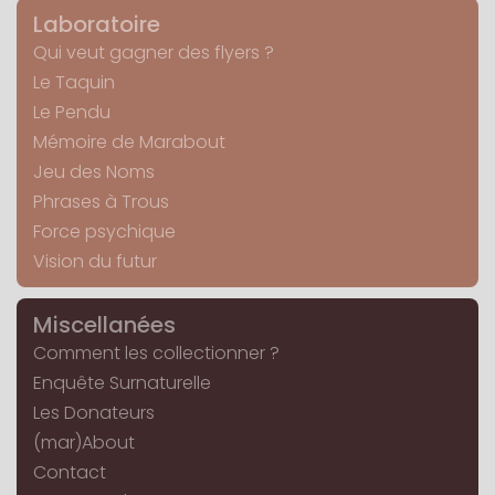
Laboratoire
Qui veut gagner des flyers ?
Le Taquin
Le Pendu
Mémoire de Marabout
Jeu des Noms
Phrases à Trous
Force psychique
Vision du futur
Miscellanées
Comment les collectionner ?
Enquête Surnaturelle
Les Donateurs
(mar)About
Contact