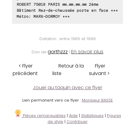
ROBERT 75018 PARIS ⊠⊠.⊠⊠.⊠⊠.⊠⊠ 2ème
Bâtiment Rez-de-chaussée porte en face «««
Métro: MARX-DORMOY »»»
Datation : entre 1985 et 1996
gorthzzz
En savoir plus
Don de
|
< Flyer
Retour à la
Flyer
précédent
liste
suivant >
Jouer au taquin avec ce flyer
Lien permanent vers ce flyer :
Monsieur BASSE
Pièces remarquables
|
Aide
|
Statistiques
|
Figures
de style
|
Contribuer