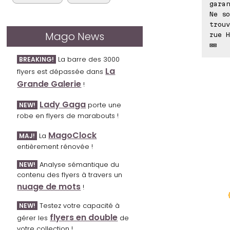
garan
Ne so
trouv
Mago News
rue H
⊠⊠
La barre des 3000
BREAKING!
La
flyers est dépassée dans
Grande Galerie
!
Lady Gaga
porte une
NEW!
robe en flyers de marabouts !
MagoClock
La
MAJ!
entièrement rénovée !
Analyse sémantique du
NEW!
contenu des flyers à travers un
nuage de mots
!
Testez votre capacité à
NEW!
flyers en double
gérer les
de
votre collection !