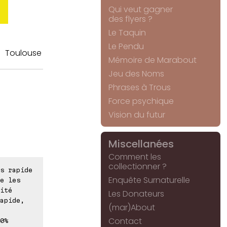
Qui veut gagner
des flyers ?
Le Taquin
Le Pendu
Toulouse
Mémoire de Marabout
Jeu des Noms
Phrases à Trous
Force psychique
Vision du futur
Miscellanées
Comment les
collectionner ?
s rapide
Enquête Surnaturelle
e les
ité
Les Donateurs
apide,
(mar)About
Contact
0%