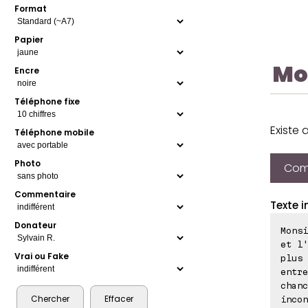
Format
Papier
Mo
Encre
Téléphone fixe
Existe 
Téléphone mobile
Photo
Comp
Commentaire
Texte i
Donateur
Monsi
et l'
Vrai ou Fake
plus 
entre
chanc
incon