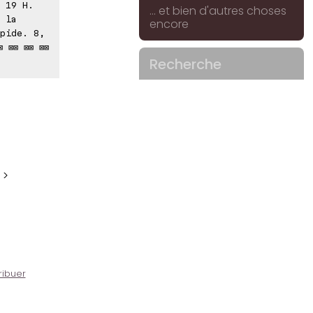
 19 H.
... et bien d'autres choses
 la
encore
pide. 8,
 ⊠⊠ ⊠⊠ ⊠⊠
Recherche
 >
ribuer