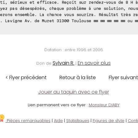
ti, sérieux et efficace. Reçoit sur rendez-vous de 8 H à
yez pas désespérés, chaque problème à une solution, nous
erons ensemble. La chance vous sourira. Résultat très ra
. Lavigne Av. de Muret 31300 Toulouse ⊠⊠ ⊠⊠ ⊠⊠ ⊠⊠ ⊠⊠ ou ⊠⊠
Datation : entre 1996 et 2006
Sylvain R.
En savoir plus
Don de
|
< Flyer précédent
Retour à la liste
Flyer suivant
Jouer au taquin avec ce flyer
Lien permanent vers ce flyer :
Monsieur DIABY
Pièces remarquables
|
Aide
|
Statistiques
|
Figures de style
|
Cont