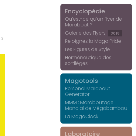
Encyclopédie
Qu'est-ce qu'un flyer de
Marabout ?
Galerie des Flyers
3018
 >
Rejoignez la Mago Pride !
Les Figures de Style
Herméneutique des
sortilèges
Magotools
Personal Marabout
Generator
MMM : Maraboutage
Mondial de Mégabambou
La MagoClock
Laboratoire