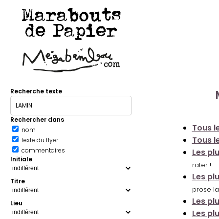
Marabouts
de Papier
Recherche texte
Rechercher dans
Tous le
nom
Tous le
texte du flyer
commentaires
Les pl
Initiale
rater !
Les pl
Titre
prose la
Les pl
Lieu
Les pl