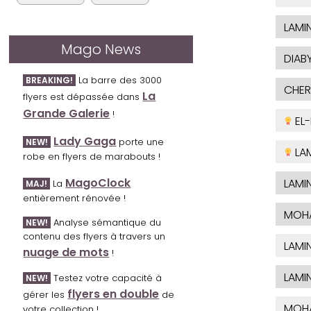
LAMI
Mago News
DIAB
La barre des 3000
BREAKING!
CHER
La
flyers est dépassée dans
Grande Galerie
!
EL-
Lady Gaga
porte une
NEW!
LA
robe en flyers de marabouts !
MagoClock
LAMI
La
MAJ!
entièrement rénovée !
MOHA
Analyse sémantique du
NEW!
contenu des flyers à travers un
LAMI
nuage de mots
!
LAMI
Testez votre capacité à
NEW!
flyers en double
gérer les
de
MOHA
votre collection !