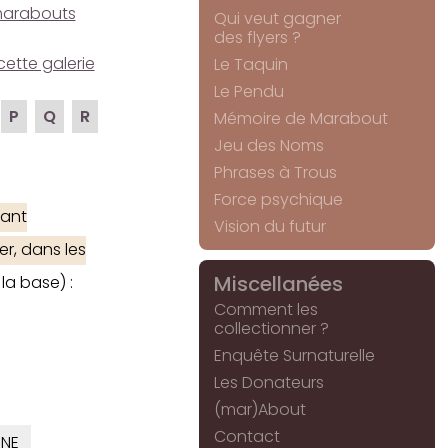
e marabouts
Qui veut gagner
des flyers ?
cette galerie
Le Taquin
Le Pendu
P
Q
R
Mémoire de Marabout
Jeu des Noms
Phrases à Trous
Force psychique
ant
Vision du futur
er, dans les
Miscellanées
la base) :
Comment les
collectionner ?
Enquête Surnaturelle
Les Donateurs
(mar)About
Contact
INE