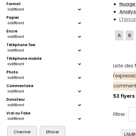
Nuage
Format
Analys
Papier
L'histo
Encre
A
B
Téléphone fixe
Téléphone mobile
Liste des
Photo
l'express
comment
Commentaire
53 flyers
Donateur
Vrai ou Fake
Filtrer :
LAMI