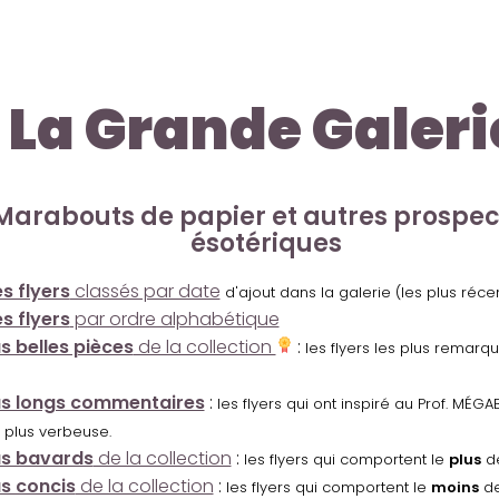
La Grande Galeri
Marabouts de papier et autres prospe
ésotériques
s flyers
classés par date
d'ajout dans la galerie (les plus réc
s flyers
par ordre alphabétique
us belles pièces
de la collection
:
les flyers les plus remarq
us longs commentaires
:
les flyers qui ont inspiré au Prof. MÉ
 plus verbeuse.
us bavards
de la collection
:
les flyers qui comportent le
plus
de
us concis
de la collection
:
les flyers qui comportent le
moins
de