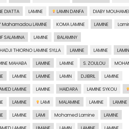
NE DIATTA
LAMINE
LAMIN DANFA
DIABY MOUHAMED
Y Mahamadou LAMINE
KOMA LAMINE
LAMINE
Lami
IF SALAMINA
LAMINE
BALAMINY
HADJI THIORNO LAMINE SYLLA
LAMINE
LAMINE
LAMI
MINE MAHABA
LAMINE
LAMINE
S. ZOULOU
MOHAM
NE
LAMINE
LAMINE
LAMIN
DJIBRIL
LAMINE
MED LAMINE
LAMINE
HAIDARA
LAMINE SYKOU
NE
LAMINE
LAMI
MALAMINE
LAMINE
LAMINE
NE
LAMINE
LAMI
Mohamed Lamine
LAMINE
MED LAMINE
LIMANE
LAMIN
LAMINE
LAMINE