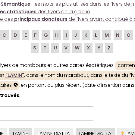
 Sémantique
: les mots les plus utilisés dans les flyers d
es statistiques
des flyers de la galerie
ire des
principaux donateurs
de flyers ayant contribué à 
C
D
E
F
G
H
I
J
K
L
M
N
O
S
T
U
V
W
X
Y
Z
 flyers de marabouts et autres cartes ésotériques
conten
ion
"LAMIN"
, dans le nom du marabout, dans le texte du fly
aires
en partant du plus récent (date d'insertion dans 
 trouvés.
NE
LAMINE
LAMINE DIATTA
LAMINE DIATTA
LAM