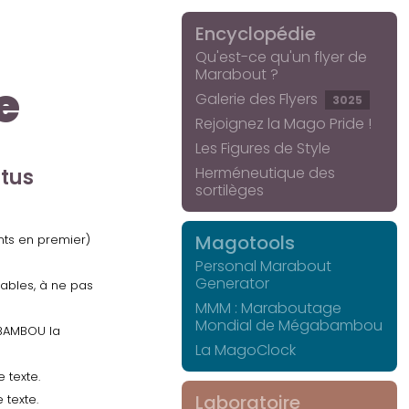
Encyclopédie
Qu'est-ce qu'un flyer de
Marabout ?
e
Galerie des Flyers
3025
Rejoignez la Mago Pride !
Les Figures de Style
Herméneutique des
ctus
sortilèges
Magotools
ents en premier)
Personal Marabout
Generator
uables, à ne pas
MMM : Maraboutage
Mondial de Mégabambou
GABAMBOU la
La MagoClock
 texte.
Laboratoire
 texte.