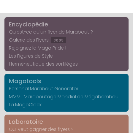
Encyclopédie
Qu'est-ce qu'un flyer de Marabout ?
Galerie des Flyers
3005
Rejoignez la Mago Pride !
Les Figures de Style
Herméneutique des sortilèges
Magotools
Personal Marabout Generator
MMM : Maraboutage Mondial de Mégabambou
La MagoClock
Laboratoire
Qui veut gagner des flyers ?