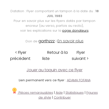
Datation : Flyer comportant un tampon à la date du :
18
JUIL. 1983
Pour en savoir plus sur les flyers datés par tampon
encreur (au verso, parfois au recto),
voir les explications sur la
page donateurs
.
gorthzzz
En savoir plus
Don de
|
< Flyer
Retour à la
Flyer
précédent
liste
suivant >
Jouer au taquin avec ce flyer
Lien permanent vers ce flyer :
ADAMA FOFANA
Pièces remarquables
|
Aide
|
Statistiques
|
Figures
de style
|
Contribuer