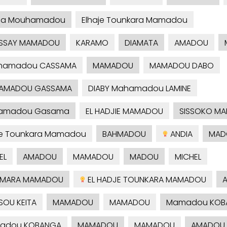
sa Mouhamadou
Elhaje Tounkara Mamadou
SSAY MAMADOU
KARAMO
DIAMATA
AMADOU
hamadou CASSAMA
MAMADOU
MAMADOU DABO
AMADOU GASSAMA
DIABY Mahamadou LAMINE
amadou Gasama
EL HADJIE MAMADOU
SISSOKO M
je Tounkara Mamadou
BAHMADOU
ANDIA
MAD
EL
AMADOU
MAMADOU
MADOU
MICHEL
MARA MAMADOU
EL HADJE TOUNKARA MAMADOU
OU KEITA
MAMADOU
MAMADOU
Mamadou KOB
adou KOBANGA
MAMADOU
MAMADOU
AMADOU