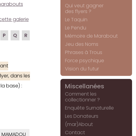
e marabouts
Qui veut gagner
des flyers ?
cette galerie
Le Taquin
Le Pendu
P
Q
R
Mémoire de Marabout
Jeu des Noms
Phrases à Trous
Force psychique
ant
Vision du futur
yer, dans les
Miscellanées
la base) :
Comment les
collectionner ?
Enquête Surnaturelle
Les Donateurs
(mar)About
Contact
MAMADOU