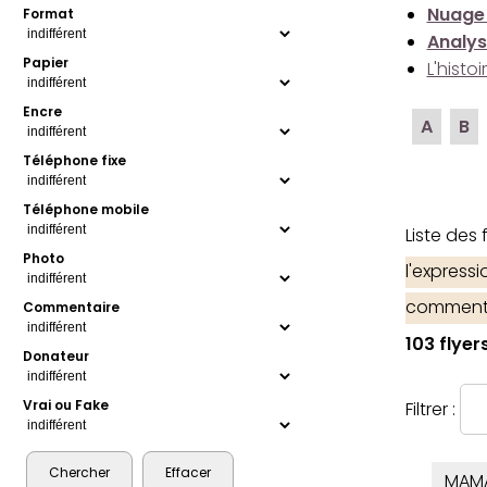
Nuage
Format
Analys
Papier
L'histo
Encre
A
B
Téléphone fixe
Téléphone mobile
Liste des
Photo
l'express
comment
Commentaire
103 flyer
Donateur
Vrai ou Fake
Filtrer :
MAM