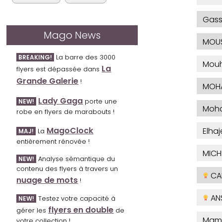
Gas
Mago News
MOU
La barre des 3000
BREAKING!
Mou
La
flyers est dépassée dans
Grande Galerie
!
MOH
Lady Gaga
porte une
NEW!
Moh
robe en flyers de marabouts !
MagoClock
Elha
La
MAJ!
entièrement rénovée !
MICH
Analyse sémantique du
NEW!
contenu des flyers à travers un
CA
nuage de mots
!
ANS
Testez votre capacité à
NEW!
flyers en double
gérer les
de
Mam
votre collection !