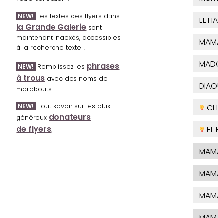
Les textes des flyers dans
NEW!
EL H
la Grande Galerie
sont
maintenant indexés, accessibles
MAM
à la recherche texte !
MAD
phrases
Remplissez les
NEW!
à trous
avec des noms de
DIA
marabouts !
Tout savoir sur les plus
NEW!
CHE
donateurs
généreux
de flyers
EL
.
MAM
MAM
MAM
MAM