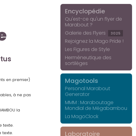
Encyclopédie
Qu'est-ce qu'un flyer de
Marabout ?
e
Galerie des Flyers
3025
Rejoignez la Mago Pride !
Les Figures de Style
Herméneutique des
ctus
sortilèges
Magotools
ents en premier)
Personal Marabout
Generator
uables, à ne pas
MMM : Maraboutage
Mondial de Mégabambou
GABAMBOU la
La MagoClock
 texte.
Laboratoire
 texte.