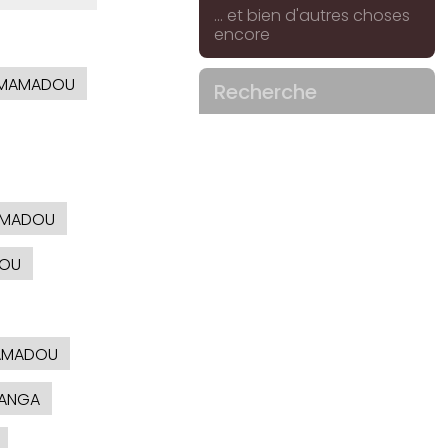
... et bien d'autres choses
encore
MAMADOU
Recherche
AMADOU
OU
AMADOU
ANGA