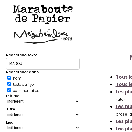
Marabouts
de Papier
Recherche texte
Rechercher dans
Tous le
nom
Tous le
texte du flyer
commentaires
Les pl
Initiale
rater !
Les pl
Titre
prose la
Les pl
Lieu
Les pl