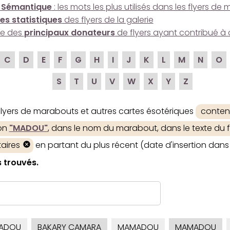
 Sémantique
: les mots les plus utilisés dans les flyers d
es statistiques
des flyers de la galerie
ire des
principaux donateurs
de flyers ayant contribué à 
C
D
E
F
G
H
I
J
K
L
M
N
O
S
T
U
V
W
X
Y
Z
 flyers de marabouts et autres cartes ésotériques
conten
ion
"MADOU"
, dans le nom du marabout, dans le texte du fl
aires
en partant du plus récent (date d'insertion dans 
s trouvés.
ADOU
BAKARY CAMARA
MAMADOU
MAMADOU