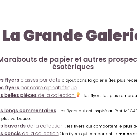
La Grande Galeri
Marabouts de papier et autres prospe
ésotériques
s flyers
classés par date
d'ajout dans la galerie (les plus réc
s flyers
par ordre alphabétique
us belles pièces
de la collection
:
les flyers les plus remarq
us longs commentaires
:
les flyers qui ont inspiré au Prof. MÉ
 plus verbeuse.
us bavards
de la collection
:
les flyers qui comportent le
plus
de
us concis
de la collection
:
les flyers qui comportent le
moins
de