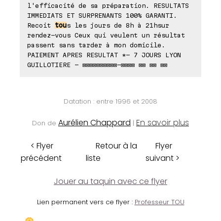
l'efficacité de sa préparation. RESULTATS
IMMEDIATS ET SURPRENANTS 100% GARANTI.
Recoit
tou
s les jours de 8h à 21hsur
rendez-vous Ceux qui veulent un résultat
passent sans tarder à mon domicile.
PAIEMENT APRES RESULTAT *- 7 JOURS LYON
GUILLOTIERE - ⊠⊠⊠⊠⊠⊠⊠⊠⊠⊠-⊠⊠⊠⊠ ⊠⊠ ⊠⊠ ⊠⊠
Datation : entre 1996 et 2008
Aurélien Chappard
En savoir plus
Don de
|
< Flyer
Retour à la
Flyer
précédent
liste
suivant >
Jouer au taquin avec ce flyer
Lien permanent vers ce flyer :
Professeur TOU