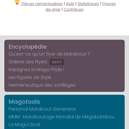
Pièces remarquables
|
Aide
|
Statistiques
|
Figures
de style
|
Contribuer
Encyclopédie
Qu'est-ce qu'un flyer de Marabout ?
Galerie des Flyers
3007
Rejoignez la Mago Pride !
Les Figures de Style
Herméneutique des sortilèges
Magotools
Personal Marabout Generator
MMM : Maraboutage Mondial de Mégabambou
La MagoClock