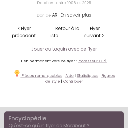
Datation : entre 1996 et 2025
AR
En savoir plus
Don de
|
< Flyer
Retour à la
Flyer
précédent
liste
suivant >
Jouer au taquin avec ce flyer
Lien permanent vers ce flyer :
Professeur CIRÉ
Pièces remarquables
|
Aide
|
Statistiques
|
Figures
de style
|
Contribuer
Encyclopédie
Qu'est-ce qu'un flyer de Marabout ?