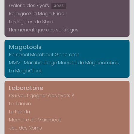
Galerie des Flyers
3025
Rejoignez la Mago Pride !
Les Figures de Style
Herméneutique des sortilèges
Magotools
Personal Marabout Generator
MMM : Maraboutage Mondial de Mégabambou
La MagoClock
Laboratoire
Qui veut gagner des flyers ?
Le Taquin
Le Pendu
Mémoire de Marabout
Jeu des Noms