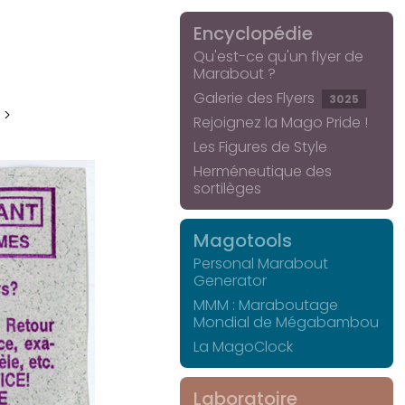
Encyclopédie
Qu'est-ce qu'un flyer de
Marabout ?
Galerie des Flyers
3025
 >
Rejoignez la Mago Pride !
Les Figures de Style
Herméneutique des
sortilèges
Magotools
Personal Marabout
Generator
MMM : Maraboutage
Mondial de Mégabambou
La MagoClock
Laboratoire