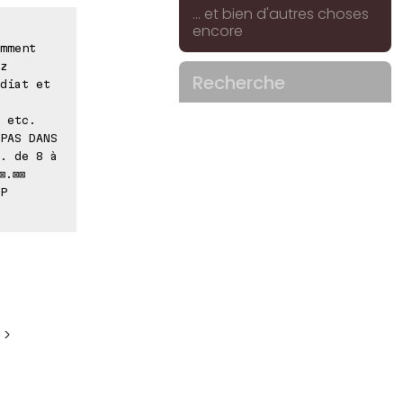
... et bien d'autres choses
encore
mment
z
Recherche
diat et
 etc.
PAS DANS
. de 8 à
⊠.⊠⊠
P
 >