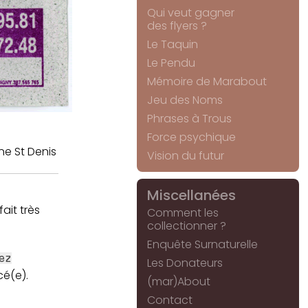
Qui veut gagner
des flyers ?
Le Taquin
Le Pendu
Mémoire de Marabout
Jeu des Noms
Phrases à Trous
Force psychique
ne St Denis
Vision du futur
Miscellanées
fait très
Comment les
collectionner ?
Enquête Surnaturelle
ez
Les Donateurs
cé(e).
(mar)About
Contact