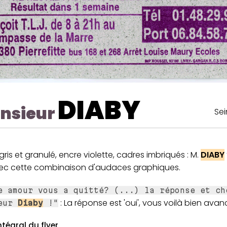
DIABY
nsieur
Sei
gris et granulé, encre violette, cadres imbriqués : M.
DIABY
vec cette combinaison d'audaces graphiques.
e amour vous a quitté? (...) la réponse et ch
: La réponse est 'oui', vous voilà bien avan
ieur
Diaby
!"
ntégral du flyer