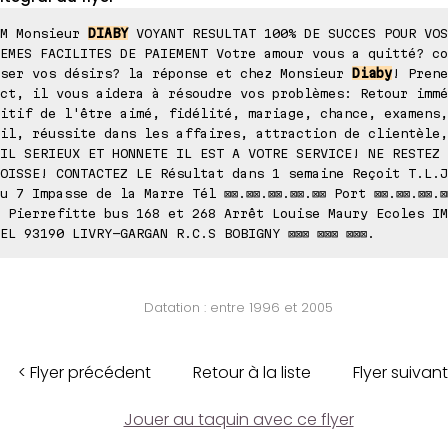
UM Monsieur
DIABY
VOYANT RESULTAT 100% DE SUCCES POUR VOS
EMES FACILITES DE PAIEMENT Votre amour vous a quitté? co
iser vos désirs? la réponse et chez Monsieur
Diaby
! Prene
ct, il vous aidera à résoudre vos problèmes: Retour immé
itif de l'être aimé, fidélité, mariage, chance, examens,
il, réussite dans les affaires, attraction de clientèle,
IL SERIEUX ET HONNETE IL EST A VOTRE SERVICE! NE RESTEZ 
OISSE! CONTACTEZ LE Résultat dans 1 semaine Reçoit T.L.J
u 7 Impasse de la Marre Tél ⊠⊠.⊠⊠.⊠⊠.⊠⊠.⊠⊠ Port ⊠⊠.⊠⊠.⊠⊠.⊠
 Pierrefitte bus 168 et 268 Arrêt Louise Maury Ecoles IM
EL 93190 LIVRY-GARGAN R.C.S BOBIGNY ⊠⊠⊠ ⊠⊠⊠ ⊠⊠⊠.
Datation : entre 1996 et 2005
< Flyer précédent
Retour à la liste
Flyer suivant
Jouer au taquin avec ce flyer