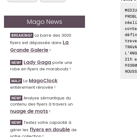
MEDI
PROBL
Mago News
réal
conta
défin
La barre des 3000
BREAKING!
trava
La
flyers est dépassée dans
TRAVA
Grande Galerie
!
L'ANG
21h a
Lady Gaga
porte une
NEW!
93380
robe en flyers de marabouts !
ROUSS
MagoClock
La
MAJ!
entièrement rénovée !
Analyse sémantique du
NEW!
contenu des flyers à travers un
nuage de mots
!
Testez votre capacité à
NEW!
flyers en double
gérer les
de
votre collection !