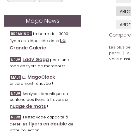
ABDO
Mago News
ABDO
La barre des 3000
BREAKING!
Comparer l
La
flyers est dépassée dans
Grande Galerie
Les plus be
!
pendu
|
Tou
Lady Gaga
Vous aussi
porte une
NEW!
robe en flyers de marabouts !
MagoClock
La
MAJ!
entièrement rénovée !
Analyse sémantique du
NEW!
contenu des flyers à travers un
nuage de mots
!
Testez votre capacité à
NEW!
flyers en double
gérer les
de
votre collection !