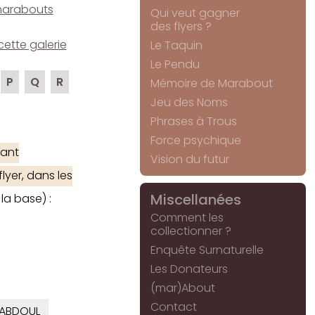
e marabouts
Qui veut gagner
des flyers ?
cette galerie
Le Taquin
Le Pendu
P
Q
R
Mémoire de Marabout
Jeu des Noms
Phrases à Trous
Force psychique
ant
Vision du futur
lyer, dans les
Miscellanées
la base) :
Comment les
collectionner ?
Enquête Surnaturelle
Les Donateurs
(mar)About
Contact
ABDOUL