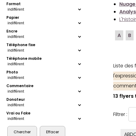
Nuage
Format
Analys
Papier
L'histo
Encre
A
B
Téléphone fixe
Téléphone mobile
Liste des
Photo
l'express
comment
Commentaire
13 flyers
Donateur
Vrai ou Fake
Filtrer :
ABDO