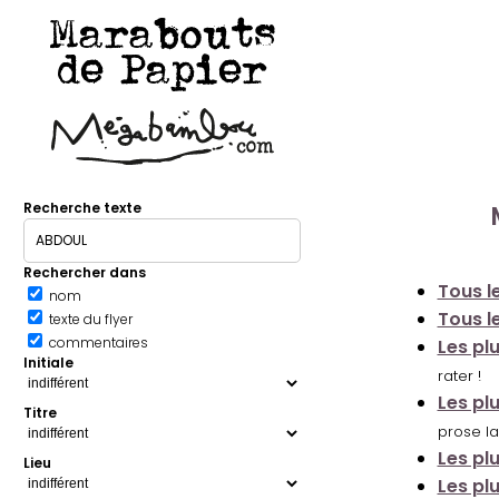
Marabouts
de Papier
Recherche texte
Rechercher dans
Tous le
nom
Tous le
texte du flyer
commentaires
Les pl
Initiale
rater !
Les pl
Titre
prose la
Les pl
Lieu
Les pl