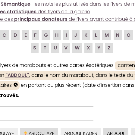
 Sémantique
: les mots les plus utilisés dans les flyers d
es statistiques
des flyers de la galerie
ire des
principaux donateurs
de flyers ayant contribué à 
C
D
E
F
G
H
I
J
K
L
M
N
O
S
T
U
V
W
X
Y
Z
 flyers de marabouts et autres cartes ésotériques
conten
ion
"ABDOUL"
, dans le nom du marabout, dans le texte du f
aires
en partant du plus récent (date d'insertion dans 
 trouvés.
ULAYE
ABDOULAYE
ABDOUL KADER
ABDOUL