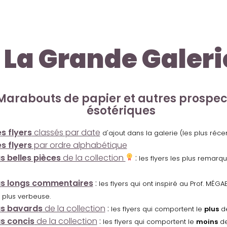
La Grande Galeri
Marabouts de papier et autres prospe
ésotériques
s flyers
classés par date
d'ajout dans la galerie (les plus réc
s flyers
par ordre alphabétique
us belles pièces
de la collection
:
les flyers les plus remarq
us longs commentaires
:
les flyers qui ont inspiré au Prof. MÉ
 plus verbeuse.
us bavards
de la collection
:
les flyers qui comportent le
plus
de
us concis
de la collection
:
les flyers qui comportent le
moins
de