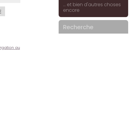
... et bien d'autres choses
encore
E
Recherche
igation au