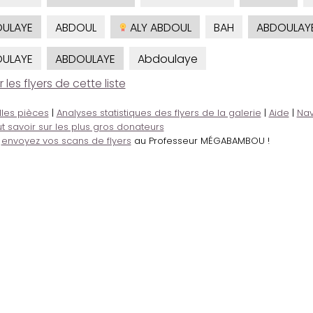
ULAYE
ABDOUL
ALY ABDOUL
BAH
ABDOULAY
ULAYE
ABDOULAYE
Abdoulaye
es flyers de cette liste
lles pièces
|
Analyses statistiques des flyers de la galerie
|
Aide
|
Nav
t savoir sur les plus gros donateurs
,
envoyez vos scans de flyers
au Professeur MÉGABAMBOU !