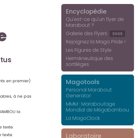
Encyclopédie
Qu'est-ce qu'un flyer de
Marabout ?
e
Galerie des Flyers
3005
Rejoignez la Mago Pride !
Les Figures de Style
Herméneutique des
ctus
sortilèges
Magotools
ents en premier)
Personal Marabout
Generator
uables, à ne pas
MMM : Maraboutage
Mondial de Mégabambou
GABAMBOU la
La MagoClock
 texte.
Laboratoire
 texte.