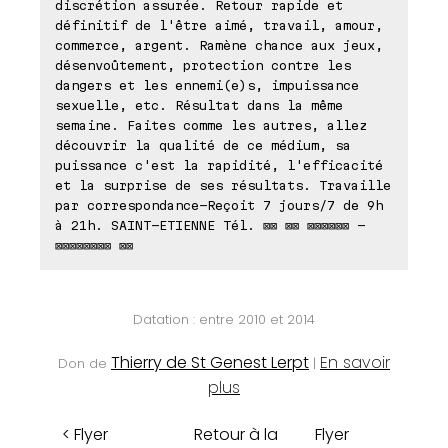
discrétion assurée. Retour rapide et
définitif de l'être aimé, travail, amour,
commerce, argent. Ramène chance aux jeux,
désenvoûtement, protection contre les
dangers et les ennemi(e)s, impuissance
sexuelle, etc. Résultat dans la même
semaine. Faites comme les autres, allez
découvrir la qualité de ce médium, sa
puissance c'est la rapidité, l'efficacité
et la surprise de ses résultats. Travaille
par correspondance-Reçoit 7 jours/7 de 9h
à 21h. SAINT-ETIENNE Tél. ⊠⊠ ⊠⊠ ⊠⊠⊠⊠⊠⊠ -
⊠⊠⊠⊠⊠⊠⊠⊠ ⊠⊠
Datation : entre 2010 et 2014
Thierry de St Genest Lerpt
En savoir
Don de
|
plus
< Flyer
Retour à la
Flyer