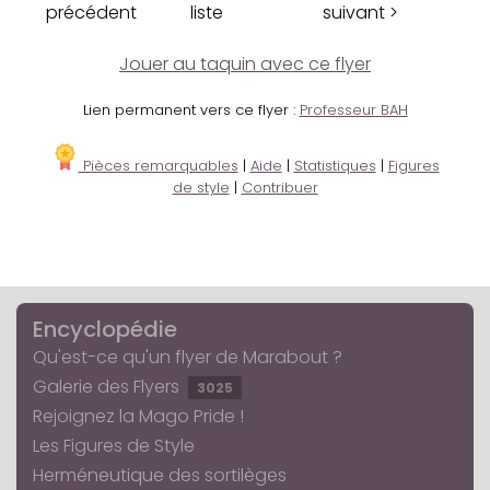
précédent
liste
suivant >
Jouer au taquin avec ce flyer
Lien permanent vers ce flyer :
Professeur BAH
Pièces remarquables
|
Aide
|
Statistiques
|
Figures
de style
|
Contribuer
Encyclopédie
Qu'est-ce qu'un flyer de Marabout ?
Galerie des Flyers
3025
Rejoignez la Mago Pride !
Les Figures de Style
Herméneutique des sortilèges