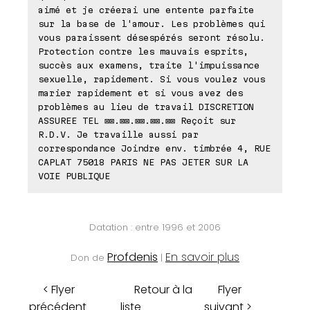
aimé et je créerai une entente parfaite
sur la base de l'amour. Les problèmes qui
vous paraissent désespérés seront résolu.
Protection contre les mauvais esprits,
succès aux examens, traite l'impuissance
sexuelle, rapidement. Si vous voulez vous
marier rapidement et si vous avez des
problèmes au lieu de travail DISCRETION
ASSUREE TEL ⊠⊠.⊠⊠.⊠⊠.⊠⊠.⊠⊠ Reçoit sur
R.D.V. Je travaille aussi par
correspondance Joindre env. timbrée 4, RUE
CAPLAT 75018 PARIS NE PAS JETER SUR LA
VOIE PUBLIQUE
Datation : entre 1996 et 2006
Profdenis
En savoir plus
Don de
|
< Flyer
Retour à la
Flyer
précédent
liste
suivant >