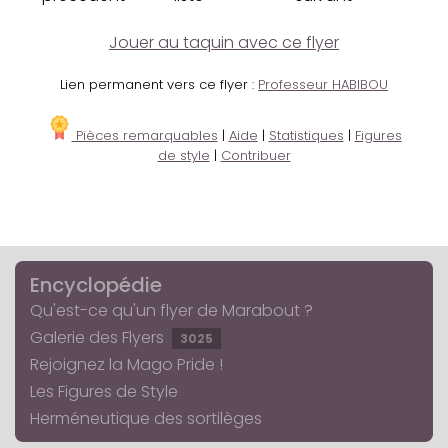
Jouer au taquin avec ce flyer
Lien permanent vers ce flyer :
Professeur HABIBOU
Pièces remarquables
|
Aide
|
Statistiques
|
Figures
de style
|
Contribuer
Encyclopédie
Qu'est-ce qu'un flyer de Marabout ?
Galerie des Flyers
3025
Rejoignez la Mago Pride !
Les Figures de Style
Herméneutique des sortilèges