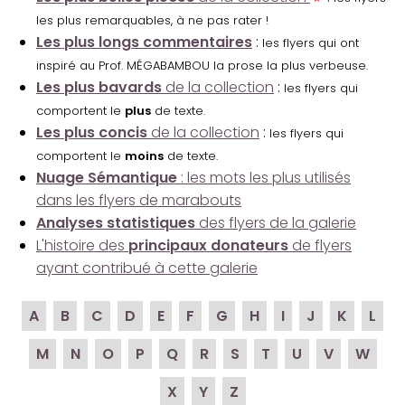
les plus remarquables, à ne pas rater !
Les plus longs commentaires
:
les flyers qui ont
inspiré au Prof. MÉGABAMBOU la prose la plus verbeuse.
Les plus bavards
de la collection
:
les flyers qui
comportent le
plus
de texte.
Les plus concis
de la collection
:
les flyers qui
comportent le
moins
de texte.
Nuage Sémantique
: les mots les plus utilisés
dans les flyers de marabouts
Analyses statistiques
des flyers de la galerie
L'histoire des
principaux donateurs
de flyers
ayant contribué à cette galerie
A
B
C
D
E
F
G
H
I
J
K
L
M
N
O
P
Q
R
S
T
U
V
W
X
Y
Z