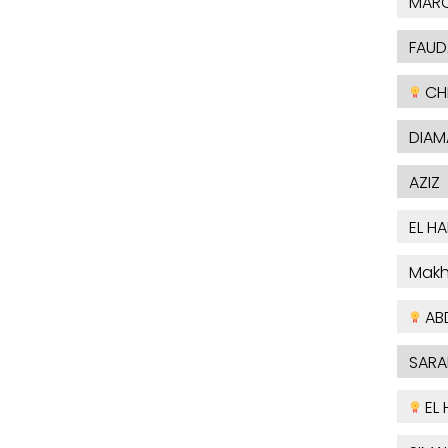
MAR
FAUD
CHE
DIAM
AZIZ
EL H
Makh
AB
SARA
EL 