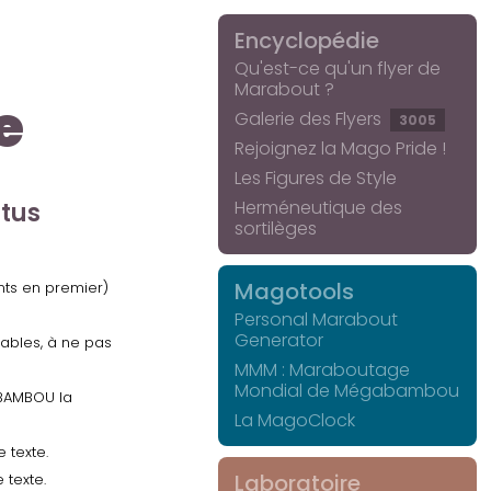
Encyclopédie
Qu'est-ce qu'un flyer de
Marabout ?
e
Galerie des Flyers
3005
Rejoignez la Mago Pride !
Les Figures de Style
Herméneutique des
ctus
sortilèges
Magotools
ents en premier)
Personal Marabout
Generator
uables, à ne pas
MMM : Maraboutage
Mondial de Mégabambou
GABAMBOU la
La MagoClock
 texte.
Laboratoire
 texte.