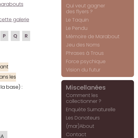
e marabouts
Qui veut gagner
des flyers ?
cette galerie
Le Taquin
Le Pendu
P
Q
R
Mémoire de Marabout
Jeu des Noms
Phrases à Trous
Force psychique
ant
Vision du futur
ans les
Miscellanées
la base) :
Comment les
collectionner ?
Enquête Surnaturelle
Les Donateurs
(mar)About
Contact
SA