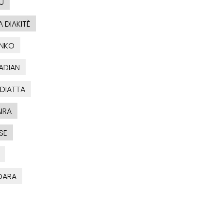
U
 DIAKITÈ
ONKO
ADIAN
 DIATTA
IRA
SE
IDARA