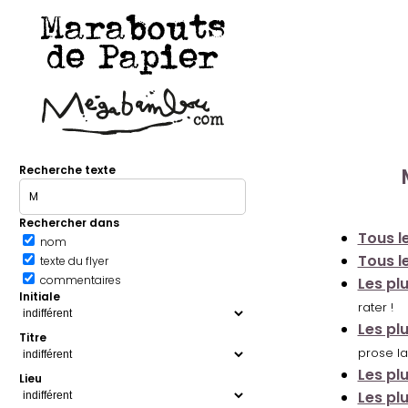
Marabouts
de Papier
Recherche texte
Rechercher dans
Tous le
nom
Tous le
texte du flyer
commentaires
Les pl
Initiale
rater !
Les pl
Titre
prose la
Les pl
Lieu
Les pl