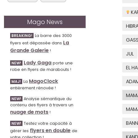
KA
Mago News
HIBR
La barre des 3000
BREAKING!
GAS
La
flyers est dépassée dans
Grande Galerie
!
JUL
Lady Gaga
porte une
NEW!
EL H
robe en flyers de marabouts !
MagoClock
ADAM
La
MAJ!
entièrement rénovée !
MAM
Analyse sémantique du
NEW!
contenu des flyers à travers un
MAM
nuage de mots
!
BANN
Testez votre capacité à
NEW!
flyers en double
gérer les
de
KAND
votre collection !