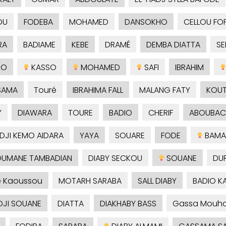
OU
FODEBA
MOHAMED
DANSOKHO
CELLOU FO
RA
BADIAME
KEBE
DRAMÉ
DEMBA DIATTA
S
SO
KASSO
MOHAMED
SAFI
IBRAHIM
SAMA
Touré
IBRAHIMA FALL
MALANG FATY
KOU
Y
DIAWARA
TOURE
BADIO
CHERIF
ABOUBAC
ADJI KEMO AIDARA
YAYA
SOUARE
FODE
BAMA
UMANE TAMBADIAN
DIABY SECKOU
SOUANE
DU
é Kaoussou
MOTARH SARABA
SALL DIABY
BADIO 
DJI SOUANE
DIATTA
DIAKHABY BASS
Gassa Mouh