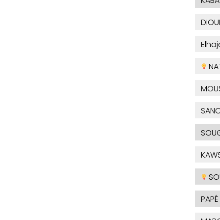
KABA
DIOU
Elha
NA
MOU
SAN
SOUG
KAW
SO
PAPÉ