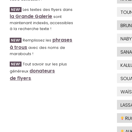
Les textes des flyers dans
NEW!
TOU
la Grande Galerie
sont
maintenant indexés, accessibles
BRU
à la recherche texte !
NABY
phrases
Remplissez les
NEW!
à trous
avec des noms de
SANA
marabouts !
Tout savoir sur les plus
NEW!
KALIL
donateurs
généreux
de flyers
SOUA
.
WAÏ
LASS
RU
ALI