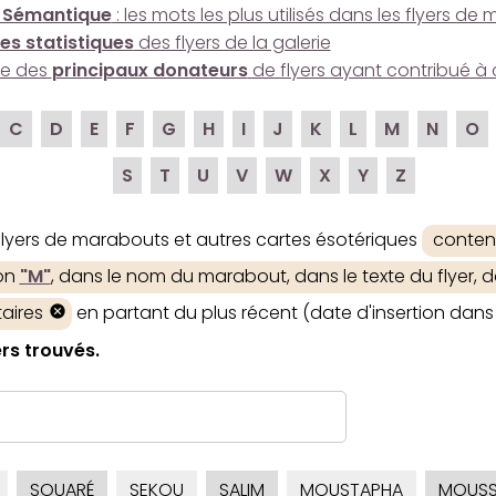
 Sémantique
: les mots les plus utilisés dans les flyers d
es statistiques
des flyers de la galerie
ire des
principaux donateurs
de flyers ayant contribué à 
C
D
E
F
G
H
I
J
K
L
M
N
O
S
T
U
V
W
X
Y
Z
 flyers de marabouts et autres cartes ésotériques
conten
ion
"M"
, dans le nom du marabout, dans le texte du flyer, d
aires
en partant du plus récent (date d'insertion dans 
rs trouvés.
SOUARÉ
SEKOU
SALIM
MOUSTAPHA
MOUS