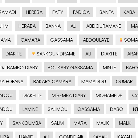
RAMADI
HEREBA
FATY
FADIGA
BANFA
KABA
AHIM
HERABA
BANNA
ALI
ABDOURAMANE
MA
SAMA
CAMARA
GASSAMA
ABDOULAYE
SOMA
DIAKITE
SANKOUN DRAME
ALI
DIAKITE
ARA
ADJ BAMBO DIABY
BOUKARY GASSAMA
MINTE
BAFO
A FOFANA
BAKARY CAMARA
MAMADOU
OUMAR
ADOU
DIAKHITE
M'BEMBA DIABY
MOHAMEDE
C
ADOU
LAMINE
SALIMOU
GASSAMA
DABO
N
Y
SANKOUMBA
SALIM
MARA
MALIK
MALIK
URA
HAMID
ALI
CONDE Alli
KAYAH
KAYAH