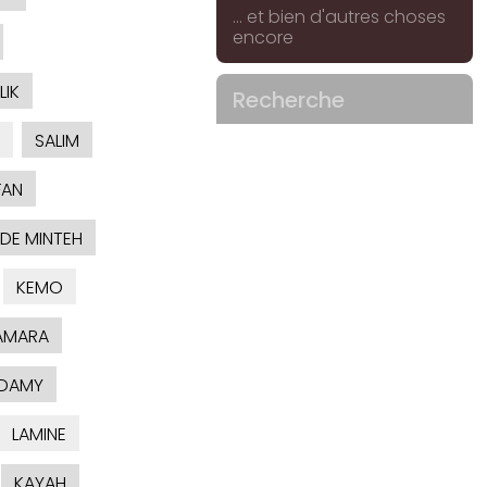
... et bien d'autres choses
encore
LIK
Recherche
SALIM
FAN
DE MINTEH
KEMO
AMARA
'DAMY
LAMINE
KAYAH