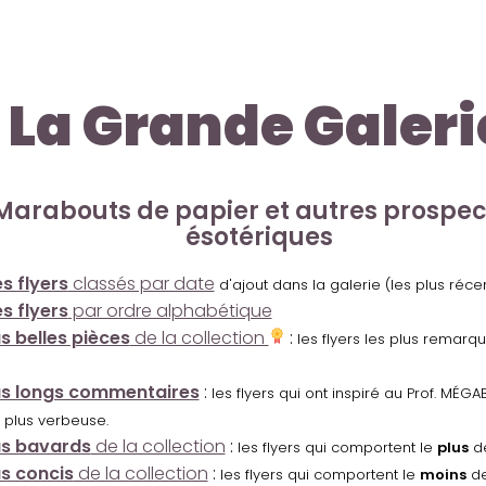
La Grande Galeri
Marabouts de papier et autres prospe
ésotériques
s flyers
classés par date
d'ajout dans la galerie (les plus réc
s flyers
par ordre alphabétique
us belles pièces
de la collection
:
les flyers les plus remarq
us longs commentaires
:
les flyers qui ont inspiré au Prof. MÉ
 plus verbeuse.
us bavards
de la collection
:
les flyers qui comportent le
plus
de
us concis
de la collection
:
les flyers qui comportent le
moins
de