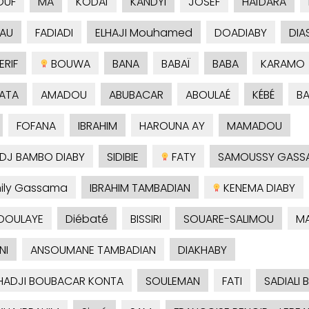
OUF
MA
KODAÏ
KANDYI
JOSEF
HAÏDARA
AU
FADIADI
ELHAJI Mouhamed
DOADIABY
DIA
RIF
BOUWA
BANA
BABAÏ
BABA
KARAMO
ATA
AMADOU
ABUBACAR
ABOULAÉ
KÉBÉ
B
FOFANA
IBRAHIM
HAROUNA AY
MAMADOU
ADJ BAMBO DIABY
SIDIBIE
FATY
SAMOUSSY GASS
ily Gassama
IBRAHIM TAMBADIAN
KENEMA DIABY
DOULAYE
Diébaté
BISSIRI
SOUARE-SALIMOU
M
NI
ANSOUMANE TAMBADIAN
DIAKHABY
HADJI BOUBACAR KONTA
SOULEMAN
FATI
SADIALI 