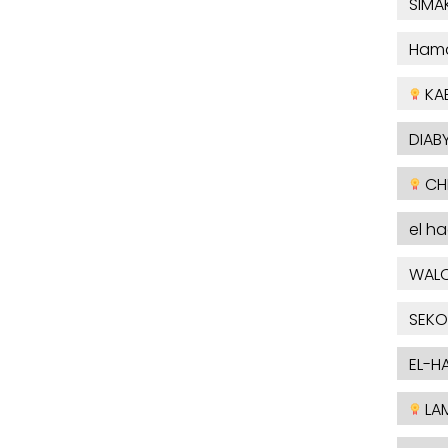
SIMA
Ham
KA
DIABY
CHE
el h
WAL
SEKO
EL-H
LAM