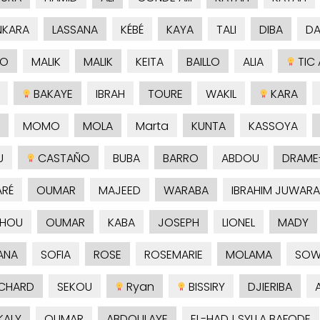
NKARA
LASSANA
KÉBÉ
KAYA
TALI
DIBA
DA
NO
MALIK
MALIK
KEITA
BAILLO
ALIA
TIC 
BAKAYE
IBRAH
TOURE
WAKIL
KARA
MOMO
MOLA
Marta
KUNTA
KASSOYA
U
CASTAÑO
BUBA
BARRO
ABDOU
DRAME
RÉ
OUMAR
MAJEED
WARABA
IBRAHIM JUWARA
SHOU
OUMAR
KABA
JOSEPH
LIONEL
MADY
ANA
SOFIA
ROSE
ROSEMARIE
MOLAMA
SOW
CHARD
SEKOU
Ryan
BISSIRY
DJIERIBA
KALY
OUMAR
ABDOULAYE
EL-HADJ SYLLA BAFODE