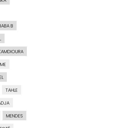
AKA
BABA B
L
KAMDIOURA
AME
EL
TAHLE
ADJA
MENDES