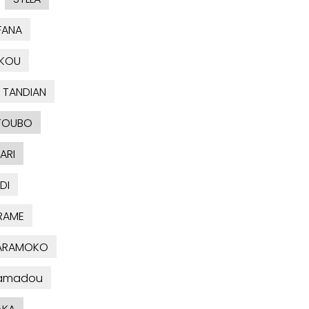
FANA
EKOU
TANDIAN
TOUBO
ARI
DI
RAME
KARAMOKO
amadou