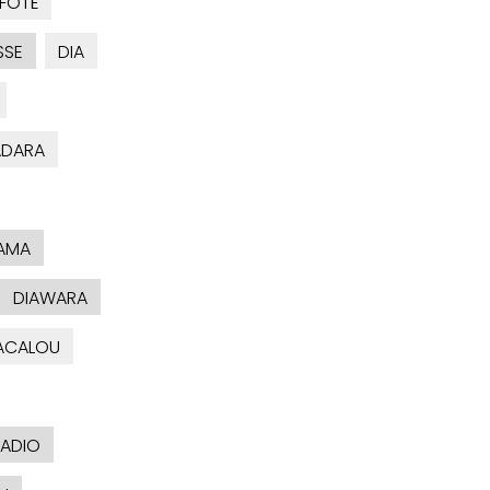
FOTÉ
SSE
DIA
ADARA
AMA
DIAWARA
ACALOU
BADIO