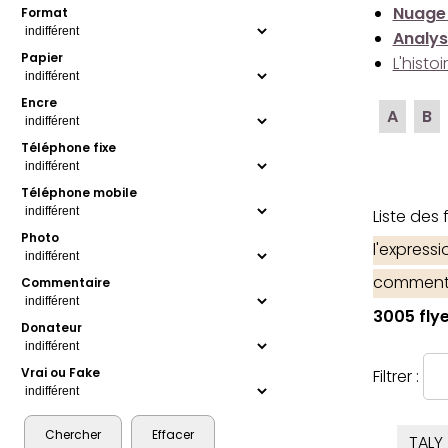
Nuage
Format
Analys
Papier
L'histo
Encre
A
B
Téléphone fixe
Téléphone mobile
Liste des
Photo
l'express
comment
Commentaire
3005 flye
Donateur
Vrai ou Fake
Filtrer :
TALY