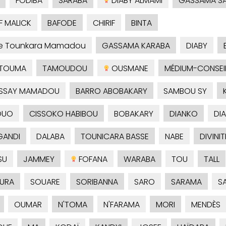
FODIBA
SARABA
DIABY ALMAMI
GASSAMA S
F MALICK
BAFODE
CHIRIF
BINTA
je Tounkara Mamadou
GASSAMA KARABA
DIABY
TOUMA
TAMOUDOU
OUSMANE
MÉDIUM-CONSEI
SSAY MAMADOU
BARRO ABOBAKARY
SAMBOU SY
OUO
CISSOKO HABIBOU
BOBAKARY
DIANKO
DI
ANDI
DALABA
TOUNICARA BASSE
NABE
DIVINIT
SU
JAMMEY
FOFANA
WARABA
TOU
TALL
URA
SOUARE
SORIBANNA
SARO
SARAMA
S
OUMAR
N'TOMA
N'FARAMA
MORI
MENDÈS