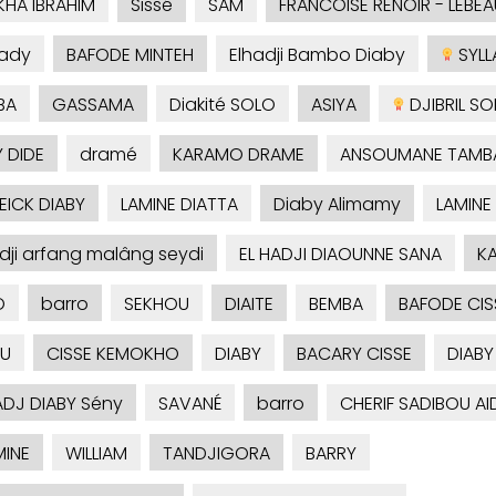
KHA IBRAHIM
Sissé
SAM
FRANCOISE RENOIR - LEBEA
ady
BAFODE MINTEH
Elhadji Bambo Diaby
SYLLA
BA
GASSAMA
Diakité SOLO
ASIYA
DJIBRIL S
 DIDE
dramé
KARAMO DRAME
ANSOUMANE TAMB
ICK DIABY
LAMINE DIATTA
Diaby Alimamy
LAMINE
adji arfang malâng seydi
EL HADJI DIAOUNNE SANA
KA
O
barro
SEKHOU
DIAITE
BEMBA
BAFODE CIS
U
CISSE KEMOKHO
DIABY
BACARY CISSE
DIABY
ADJ DIABY Sény
SAVANÉ
barro
CHERIF SADIBOU A
INE
WILLIAM
TANDJIGORA
BARRY