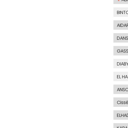
BINT
AIDA
DAN
GAS
DIAB
EL H
ANSO
Ciss
ELHA