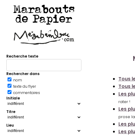
Marabouts
de Papier
Recherche texte
Rechercher dans
Tous le
nom
Tous le
texte du flyer
commentaires
Les pl
Initiale
rater !
Les pl
Titre
prose la
Les pl
Lieu
Les pl