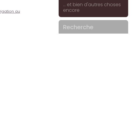
... et bien d'autres choses
encore
igation au
Recherche