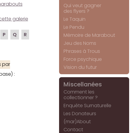
e marabouts
Qui veut gagner
des flyers ?
cette galerie
Le Taquin
Le Pendu
P
Q
R
Mémoire de Marabout
Jeu des Noms
Phrases à Trous
Force psychique
 par
Vision du futur
base) :
Miscellanées
Comment les
collectionner ?
Enquête Surnaturelle
Les Donateurs
(mar)About
Contact