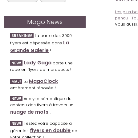
Les plus be
pendu
|
Tou
Mago News
Vous aussi
La barre des 3000
BREAKING!
La
flyers est dépassée dans
Grande Galerie
!
Lady Gaga
porte une
NEW!
robe en flyers de marabouts !
MagoClock
La
MAJ!
entièrement rénovée !
Analyse sémantique du
NEW!
contenu des flyers à travers un
nuage de mots
!
Testez votre capacité à
NEW!
flyers en double
gérer les
de
votre collection !