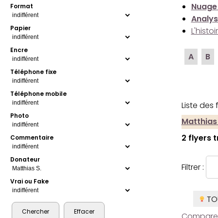
Nuage
Format
Analys
Papier
L'histo
Encre
A
B
Téléphone fixe
Téléphone mobile
Liste des
Photo
Matthias 
2 flyers 
Commentaire
Donateur
Filtrer :
Vrai ou Fake
TO
Comparer l