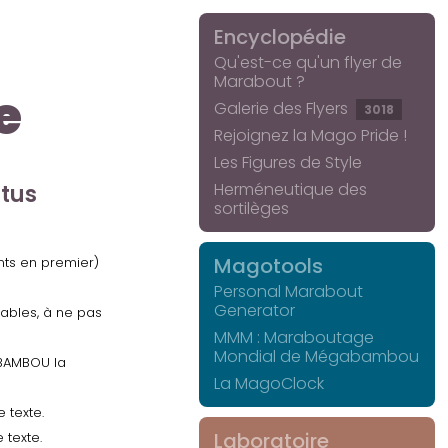
Encyclopédie
Qu'est-ce qu'un flyer de
Marabout ?
e
Galerie des Flyers
3018
Rejoignez la Mago Pride !
Les Figures de Style
Herméneutique des
ctus
sortilèges
Magotools
ents en premier)
Personal Marabout
Generator
uables, à ne pas
MMM : Maraboutage
Mondial de Mégabambou
GABAMBOU la
La MagoClock
 texte.
Laboratoire
 texte.