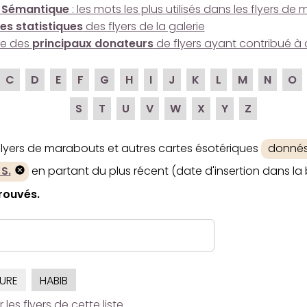
 Sémantique
: les mots les plus utilisés dans les flyers d
es statistiques
des flyers de la galerie
ire des
principaux donateurs
de flyers ayant contribué à 
C
D
E
F
G
H
I
J
K
L
M
N
O
S
T
U
V
W
X
Y
Z
 flyers de marabouts et autres cartes ésotériques
donnés
S.
en partant du plus récent (date d'insertion dans la 
trouvés.
URE
HABIB
es flyers de cette liste