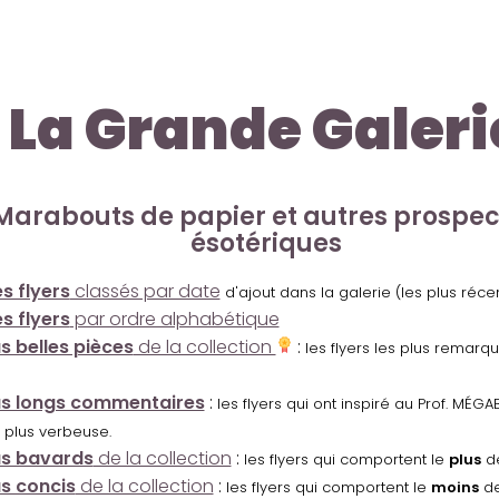
La Grande Galeri
Marabouts de papier et autres prospe
ésotériques
s flyers
classés par date
d'ajout dans la galerie (les plus réc
s flyers
par ordre alphabétique
us belles pièces
de la collection
:
les flyers les plus remarq
us longs commentaires
:
les flyers qui ont inspiré au Prof. MÉ
 plus verbeuse.
us bavards
de la collection
:
les flyers qui comportent le
plus
de
us concis
de la collection
:
les flyers qui comportent le
moins
de