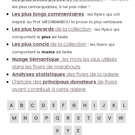
les plus remarquables, à ne pas rater !
Les plus longs commentaires
:
les flyers qui ont
inspiré au Prof. MÉGABAMBOU la prose la plus verbeuse.
Les plus bavards
de la collection
:
les flyers qui
comportent le
plus
de texte.
Les plus concis
de la collection
:
les flyers qui
comportent le
moins
de texte.
Nuage Sémantique
: les mots les plus utilisés
dans les flyers de marabouts
Analyses statistiques
des flyers de la galerie
L'histoire des
principaux donateurs
de flyers
ayant contribué à cette galerie
A
B
C
D
E
F
G
H
I
J
K
L
M
N
O
P
Q
R
S
T
U
V
W
X
Y
Z