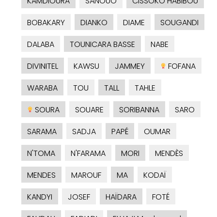
KAMDIOURA
SANOUO
CISSOKO HABIBOU
BOBAKARY
DIANKO
DIAME
SOUGANDI
DALABA
TOUNICARA BASSE
NABE
DIVINITEL
KAWSU
JAMMEY
FOFANA
WARABA
TOU
TALL
TAHLE
SOURA
SOUARE
SORIBANNA
SARO
SARAMA
SADJA
PAPÉ
OUMAR
N'TOMA
N'FARAMA
MORI
MENDÈS
MENDES
MAROUF
MA
KODAÏ
KANDYI
JOSEF
HAÏDARA
FOTÉ