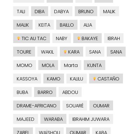
TALI
DIBA
DABYA
BRUNO
MALIK
MALIK
KEITA
BAILLO
ALIA
TIC AU TAC
NABY
BAKAYE
IBRAH
TOURE
WAKIL
KARA
SANA
SANA
MOMO
MOLA
Marta
KUNTA
KASSOYA
KAMO
KALILU
CASTAÑO
BUBA
BARRO
ABDOU
DRAME-AFRICANO
SOUARÉ
OUMAR
MAJEED
WARABA
IBRAHIM JUWARA
ZABEL
WAÏSHOU
OUMAR
KABA