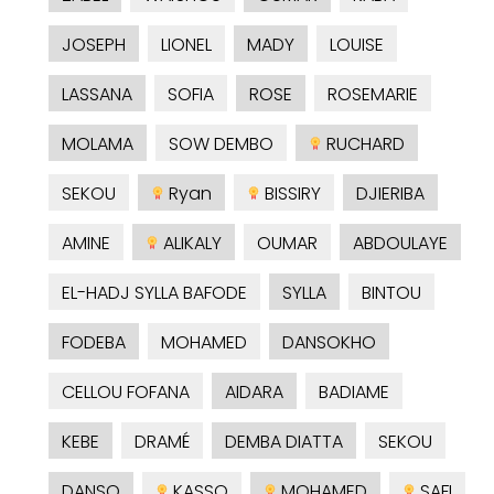
JOSEPH
LIONEL
MADY
LOUISE
LASSANA
SOFIA
ROSE
ROSEMARIE
MOLAMA
SOW DEMBO
RUCHARD
SEKOU
Ryan
BISSIRY
DJIERIBA
AMINE
ALIKALY
OUMAR
ABDOULAYE
EL-HADJ SYLLA BAFODE
SYLLA
BINTOU
FODEBA
MOHAMED
DANSOKHO
CELLOU FOFANA
AIDARA
BADIAME
KEBE
DRAMÉ
DEMBA DIATTA
SEKOU
DANSO
KASSO
MOHAMED
SAFI