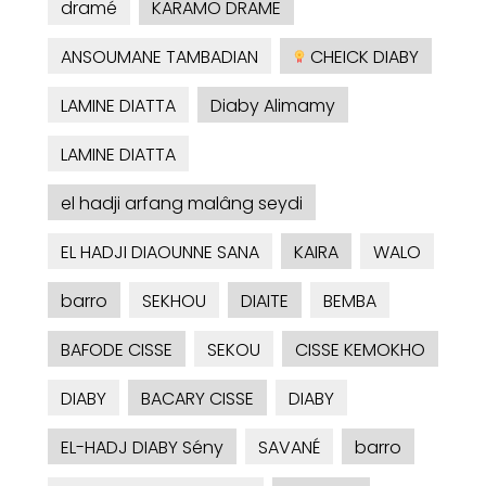
dramé
KARAMO DRAME
ANSOUMANE TAMBADIAN
CHEICK DIABY
LAMINE DIATTA
Diaby Alimamy
LAMINE DIATTA
el hadji arfang malâng seydi
EL HADJI DIAOUNNE SANA
KAIRA
WALO
barro
SEKHOU
DIAITE
BEMBA
BAFODE CISSE
SEKOU
CISSE KEMOKHO
DIABY
BACARY CISSE
DIABY
EL-HADJ DIABY Sény
SAVANÉ
barro