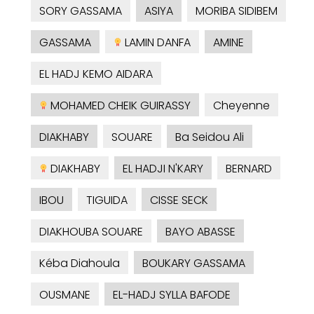
SORY GASSAMA
ASIYA
MORIBA SIDIBEM
GASSAMA
LAMIN DANFA
AMINE
EL HADJ KEMO AIDARA
MOHAMED CHEIK GUIRASSY
Cheyenne
DIAKHABY
SOUARE
Ba Seidou Ali
DIAKHABY
EL HADJI N'KARY
BERNARD
IBOU
TIGUIDA
CISSE SECK
DIAKHOUBA SOUARE
BAYO ABASSE
Kéba Diahoula
BOUKARY GASSAMA
OUSMANE
EL-HADJ SYLLA BAFODE