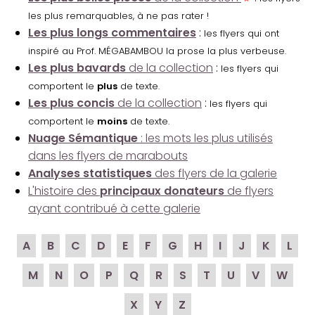
les plus remarquables, à ne pas rater !
Les plus longs commentaires
:
les flyers qui ont
inspiré au Prof. MÉGABAMBOU la prose la plus verbeuse.
Les plus bavards
de la collection
:
les flyers qui
comportent le
plus
de texte.
Les plus concis
de la collection
:
les flyers qui
comportent le
moins
de texte.
Nuage Sémantique
: les mots les plus utilisés
dans les flyers de marabouts
Analyses statistiques
des flyers de la galerie
L'histoire des
principaux donateurs
de flyers
ayant contribué à cette galerie
A
B
C
D
E
F
G
H
I
J
K
L
M
N
O
P
Q
R
S
T
U
V
W
X
Y
Z