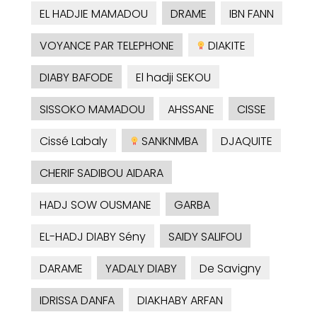
EL HADJIE MAMADOU
DRAME
IBN FANN
VOYANCE PAR TELEPHONE
DIAKITE
DIABY BAFODE
El hadji SEKOU
SISSOKO MAMADOU
AHSSANE
CISSE
Cissé Labaly
SANKNMBA
DJAQUITE
CHERIF SADIBOU AIDARA
HADJ SOW OUSMANE
GARBA
EL-HADJ DIABY Sény
SAIDY SALIFOU
DARAME
YADALY DIABY
De Savigny
IDRISSA DANFA
DIAKHABY ARFAN