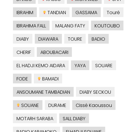
IBRAHIM
TANDIAN
GASSAMA
Touré
IBRAHIMA FALL
MALANG FATY
KOUTOUBO
DIABY
DIAWARA
TOURE
BADIO
CHERIF
ABOUBACARI
EL HADJI KEMO AIDARA
YAYA
SOUARE
FODE
BAMADI
ANSOUMANE TAMBADIAN
DIABY SECKOU
SOUANE
DURAME
Cissé Kaoussou
MOTARH SARABA
SALL DIABY
BADIO KARAMOKO
ELHADJI SOUANE