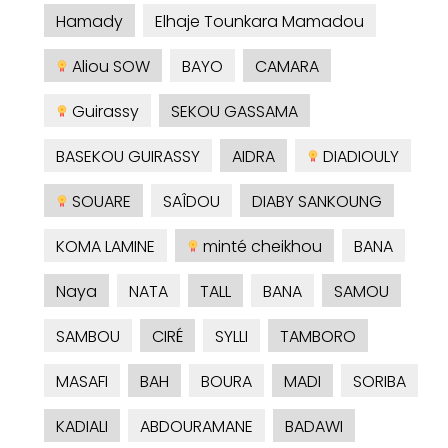
Hamady
Elhaje Tounkara Mamadou
Aliou SOW
BAYO
CAMARA
Guirassy
SEKOU GASSAMA
BASEKOU GUIRASSY
AIDRA
DIADIOULY
SOUARE
SAÎDOU
DIABY SANKOUNG
KOMA LAMINE
minté cheikhou
BANA
Naya
NATA
TALL
BANA
SAMOU
SAMBOU
CIRÉ
SYLLI
TAMBORO
MASAFI
BAH
BOURA
MADI
SORIBA
KADIALI
ABDOURAMANE
BADAWI