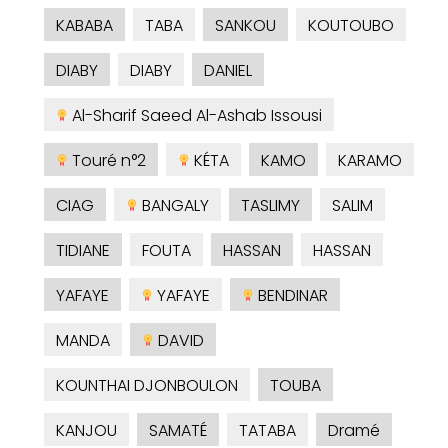
KABABA
TABA
SANKOU
KOUTOUBO
DIABY
DIABY
DANIEL
Al-Sharif Saeed Al-Ashab Issousi
Touré n°2
KÉTA
KAMO
KARAMO
CIAG
BANGALY
TASLIMY
SALIM
TIDIANE
FOUTA
HASSAN
HASSAN
YAFAYE
YAFAYE
BENDINAR
MANDA
DAVID
KOUNTHAI DJONBOULON
TOUBA
KANJOU
SAMATÉ
TATABA
Dramé