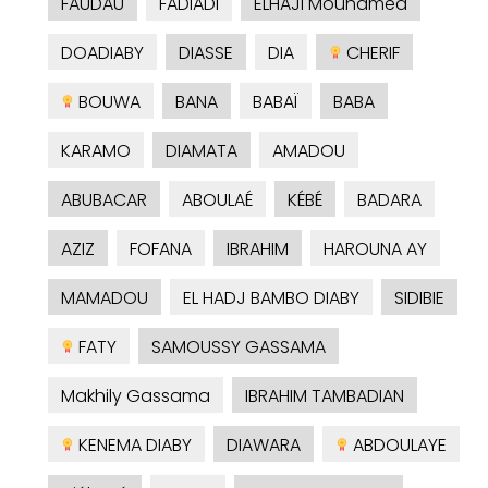
FAUDAU
FADIADI
ELHAJI Mouhamed
DOADIABY
DIASSE
DIA
CHERIF
BOUWA
BANA
BABAÏ
BABA
KARAMO
DIAMATA
AMADOU
ABUBACAR
ABOULAÉ
KÉBÉ
BADARA
AZIZ
FOFANA
IBRAHIM
HAROUNA AY
MAMADOU
EL HADJ BAMBO DIABY
SIDIBIE
FATY
SAMOUSSY GASSAMA
Makhily Gassama
IBRAHIM TAMBADIAN
KENEMA DIABY
DIAWARA
ABDOULAYE