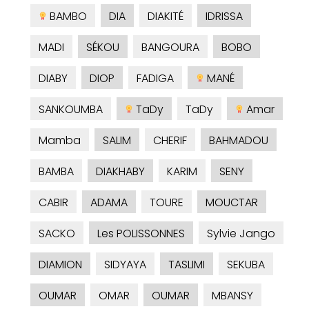
BAMBO
DIA
DIAKITÉ
IDRISSA
MADI
SÉKOU
BANGOURA
BOBO
DIABY
DIOP
FADIGA
MANÉ
SANKOUMBA
TaDy
TaDy
Amar
Mamba
SALIM
CHERIF
BAHMADOU
BAMBA
DIAKHABY
KARIM
SENY
CABIR
ADAMA
TOURE
MOUCTAR
SACKO
Les POLISSONNES
Sylvie Jango
DIAMION
SIDYAYA
TASLIMI
SEKUBA
OUMAR
OMAR
OUMAR
MBANSY