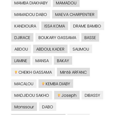
MAMBA DIAKHABY
MAMADOU
MAMADOU DABO
MAEVA CHARPENTIER
KANDIOURA
ISSA KOMA
DRAME BAMBO
DJIRACE
BOUKARY GASSAMA
BASSE
ABDOU
ABDOUL KADER
SALIMOU
LAMINE
MANSA
BAKAY
CHEIKH GASSAMA
Minté ARFANC
MACALOU
KEMBA DIABY
MADJIDOU SAKHO
Joseph
DIBASSY
Monssour
DABO