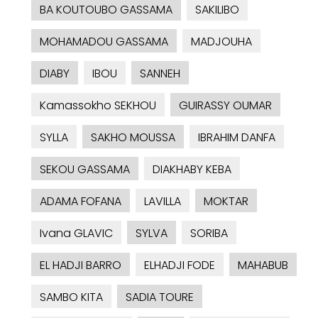
BA KOUTOUBO GASSAMA
SAKILIBO
MOHAMADOU GASSAMA
MADJOUHA
DIABY
IBOU
SANNEH
Kamassokho SEKHOU
GUIRASSY OUMAR
SYLLA
SAKHO MOUSSA
IBRAHIM DANFA
SEKOU GASSAMA
DIAKHABY KEBA
ADAMA FOFANA
LAVILLA
MOKTAR
Ivana GLAVIC
SYLVA
SORIBA
EL HADJI BARRO
ELHADJI FODE
MAHABUB
SAMBO KITA
SADIA TOURE