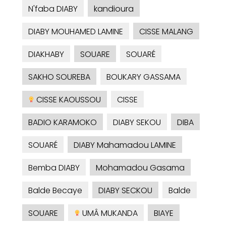
N'faba DIABY
kandioura
DIABY MOUHAMED LAMINE
CISSE MALANG
DIAKHABY
SOUARE
SOUARÉ
SAKHO SOUREBA
BOUKARY GASSAMA
CISSE KAOUSSOU
CISSE
BADIO KARAMOKO
DIABY SEKOU
DIBA
SOUARÉ
DIABY Mahamadou LAMINE
Bemba DIABY
Mohamadou Gasama
Balde Becaye
DIABY SECKOU
Balde
SOUARE
UMÂ MUKANDA
BIAYE