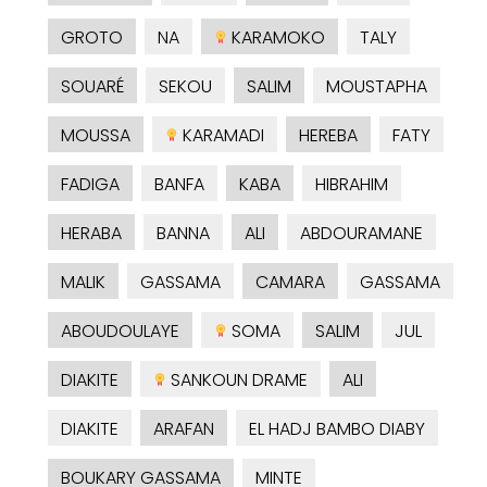
GROTO
NA
KARAMOKO
TALY
SOUARÉ
SEKOU
SALIM
MOUSTAPHA
MOUSSA
KARAMADI
HEREBA
FATY
FADIGA
BANFA
KABA
HIBRAHIM
HERABA
BANNA
ALI
ABDOURAMANE
MALIK
GASSAMA
CAMARA
GASSAMA
ABOUDOULAYE
SOMA
SALIM
JUL
DIAKITE
SANKOUN DRAME
ALI
DIAKITE
ARAFAN
EL HADJ BAMBO DIABY
BOUKARY GASSAMA
MINTE