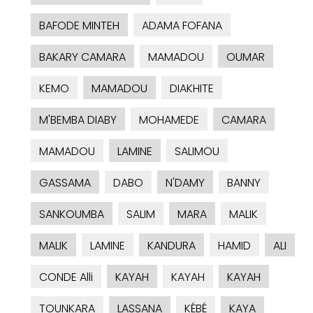
BAFODE MINTEH
ADAMA FOFANA
BAKARY CAMARA
MAMADOU
OUMAR
KEMO
MAMADOU
DIAKHITE
M'BEMBA DIABY
MOHAMEDE
CAMARA
MAMADOU
LAMINE
SALIMOU
GASSAMA
DABO
N'DAMY
BANNY
SANKOUMBA
SALIM
MARA
MALIK
MALIK
LAMINE
KANDURA
HAMID
ALI
CONDE Alli
KAYAH
KAYAH
KAYAH
TOUNKARA
LASSANA
KÉBÉ
KAYA