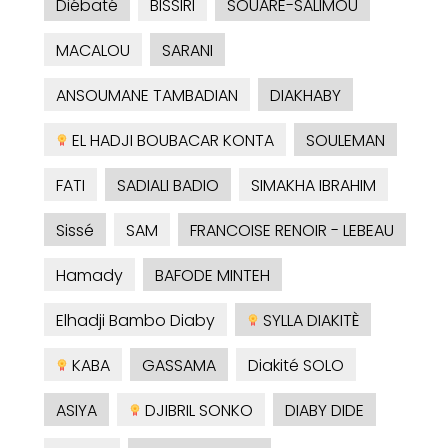
Diébaté
BISSIRI
SOUARE-SALIMOU
MACALOU
SARANI
ANSOUMANE TAMBADIAN
DIAKHABY
EL HADJI BOUBACAR KONTA
SOULEMAN
FATI
SADIALI BADIO
SIMAKHA IBRAHIM
Sissé
SAM
FRANCOISE RENOIR - LEBEAU
Hamady
BAFODE MINTEH
Elhadji Bambo Diaby
SYLLA DIAKITÈ
KABA
GASSAMA
Diakité SOLO
ASIYA
DJIBRIL SONKO
DIABY DIDE