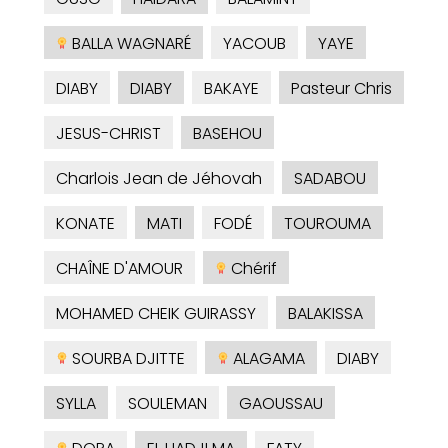
BALLA WAGNARÉ
YACOUB
YAYE
DIABY
DIABY
BAKAYE
Pasteur Chris
JESUS-CHRIST
BASEHOU
Charlois Jean de Jéhovah
SADABOU
KONATE
MATI
FODÉ
TOUROUMA
CHAÎNE D'AMOUR
Chérif
MOHAMED CHEIK GUIRASSY
BALAKISSA
SOURBA DJITTE
ALAGAMA
DIABY
SYLLA
SOULEMAN
GAOUSSAU