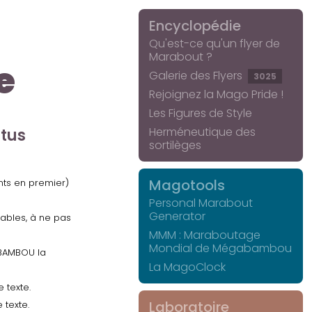
Encyclopédie
Qu'est-ce qu'un flyer de
Marabout ?
e
Galerie des Flyers
3025
Rejoignez la Mago Pride !
Les Figures de Style
Herméneutique des
ctus
sortilèges
Magotools
ents en premier)
Personal Marabout
Generator
uables, à ne pas
MMM : Maraboutage
Mondial de Mégabambou
GABAMBOU la
La MagoClock
 texte.
Laboratoire
 texte.