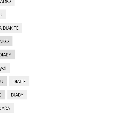
BADIO
U
 DIAKITÈ
ONKO
DIABY
ydi
OU
DIAITE
E
DIABY
IDARA