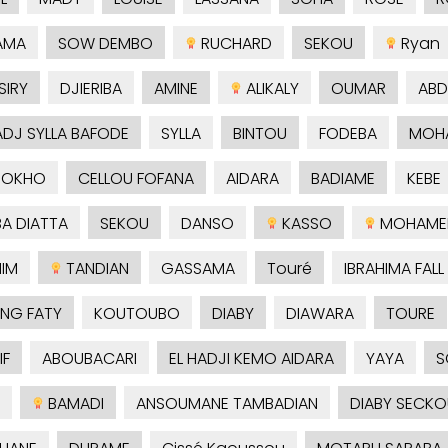
AMA
SOW DEMBO
RUCHARD
SEKOU
Ryan
SIRY
DJIERIBA
AMINE
ALIKALY
OUMAR
ABD
ADJ SYLLA BAFODE
SYLLA
BINTOU
FODEBA
MOH
SOKHO
CELLOU FOFANA
AIDARA
BADIAME
KEBE
A DIATTA
SEKOU
DANSO
KASSO
MOHAME
HIM
TANDIAN
GASSAMA
Touré
IBRAHIMA FALL
NG FATY
KOUTOUBO
DIABY
DIAWARA
TOURE
IF
ABOUBACARI
EL HADJI KEMO AIDARA
YAYA
S
BAMADI
ANSOUMANE TAMBADIAN
DIABY SECKO