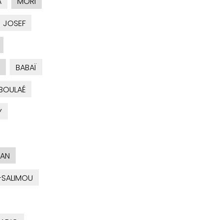
A
MORI
JOSEF
BABAÏ
BOULAÉ
Y
IAN
-SALIMOU