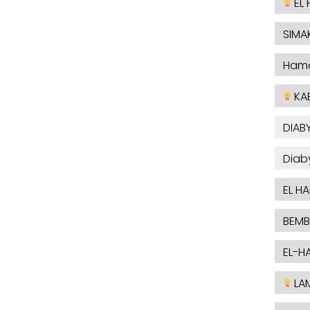
EL 
SIMA
Ham
KA
DIABY
Diab
EL H
BEMB
EL-H
LAM