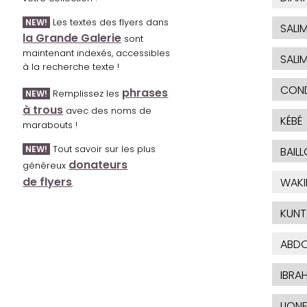
Les textes des flyers dans
NEW!
SALI
la Grande Galerie
sont
maintenant indexés, accessibles
SALI
à la recherche texte !
CONDE
phrases
Remplissez les
NEW!
à trous
avec des noms de
KÉBÉ
marabouts !
Tout savoir sur les plus
NEW!
BAILL
donateurs
généreux
de flyers
WAKI
.
KUNT
ABD
IBRA
LIONE