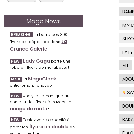
BAM
Mago News
MASA
La barre des 3000
BREAKING!
SEKO
La
flyers est dépassée dans
Grande Galerie
!
FATY
Lady Gaga
porte une
NEW!
ALI
robe en flyers de marabouts !
MagoClock
ABO
La
MAJ!
entièrement rénovée !
SA
Analyse sémantique du
NEW!
contenu des flyers à travers un
BOUK
nuage de mots
!
BAKA
Testez votre capacité à
NEW!
flyers en double
gérer les
de
DIAKH
votre collection !