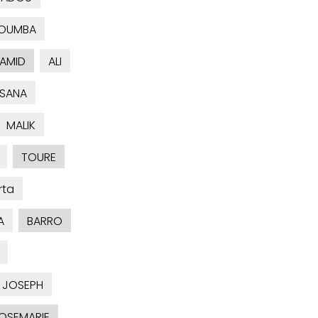
OUMBA
AMID
ALI
SSANA
MALIK
TOURE
rta
A
BARRO
JOSEPH
OSEMARIE