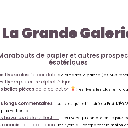
La Grande Galeri
Marabouts de papier et autres prospe
ésotériques
s flyers
classés par date
d'ajout dans la galerie (les plus réc
s flyers
par ordre alphabétique
us belles pièces
de la collection
:
les flyers les plus remarq
us longs commentaires
:
les flyers qui ont inspiré au Prof. MÉ
 plus verbeuse.
us bavards
de la collection
:
les flyers qui comportent le
plus
de
us concis
de la collection
:
les flyers qui comportent le
moins
de