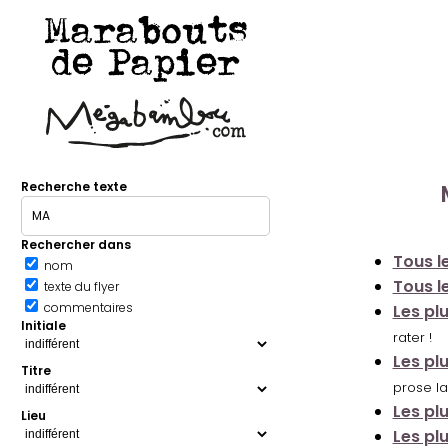
Marabouts
de Papier
Recherche texte
Rechercher dans
Tous le
nom
Tous le
texte du flyer
commentaires
Les pl
Initiale
rater !
Les pl
Titre
prose la
Les pl
Lieu
Les pl