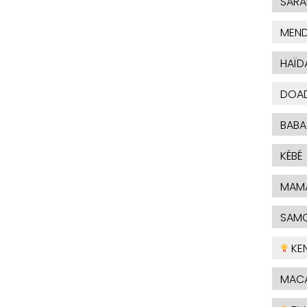
SAR
MEND
HAÏD
DOAD
BABA
KÉBÉ
MAM
SAM
KEN
MAC