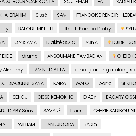
HADJI BOUBACAR KONTA
SOULEMAN
FATI
SADIALI 
KHA IBRAHIM
Sissé
SAM
FRANCOISE RENOIR - LEBEA
ady
BAFODE MINTEH
Elhadji Bambo Diaby
SYLLA
BA
GASSAMA
Diakité SOLO
ASIYA
DJIBRIL S
 DIDE
dramé
ANSOUMANE TAMBADIAN
CHEICK 
y Alimamy
LAMINE DIATTA
el hadji arfang malâng se
ADJI DIAOUNNE SANA
KAIRA
WALO
barro
SEKH
A
SEKOU
CISSE KEMOKHO
DIABY
BACARY CISS
ADJ DIABY Sény
SAVANÉ
barro
CHERIF SADIBOU A
INE
WILLIAM
TANDJIGORA
BARRY