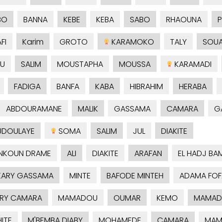
BO
BANNA
KEBE
KEBA
SABO
RHAOUNA
P
FI
Karim
GROTO
KARAMOKO
TALY
SOUA
U
SALIM
MOUSTAPHA
MOUSSA
KARAMADI
FADIGA
BANFA
KABA
HIBRAHIM
HERABA
ABDOURAMANE
MALIK
GASSAMA
CAMARA
G
UDOULAYE
SOMA
SALIM
JUL
DIAKITE
NKOUN DRAME
ALI
DIAKITE
ARAFAN
EL HADJ BA
ARY GASSAMA
MINTE
BAFODE MINTEH
ADAMA FOF
RY CAMARA
MAMADOU
OUMAR
KEMO
MAMAD
ITE
M'BEMBA DIABY
MOHAMEDE
CAMARA
MAM