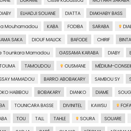
UANE
DURAME
Cissé Kaoussou
MOTARH SARABA
DIABY
ELHADJI SOUANE
DIATTA
DIAKHABY BASS
sa Mouhamadou
KABA
FODIBA
SARABA
DIA
AMA SAKA
DIOUF MALICK
BAFODE
CHIRIF
BINT
je Tounkara Mamadou
GASSAMA KARABA
DIABY
TOUMA
TAMOUDOU
OUSMANE
MÉDIUM-CONSEI
SSAY MAMADOU
BARRO ABOBAKARY
SAMBOU SY
OKO HABIBOU
BOBAKARY
DIANKO
DIAME
SOUG
BA
TOUNICARA BASSE
DIVINITEL
KAWSU
FOF
ABA
TOU
TALL
TAHLE
SOURA
SOUARE