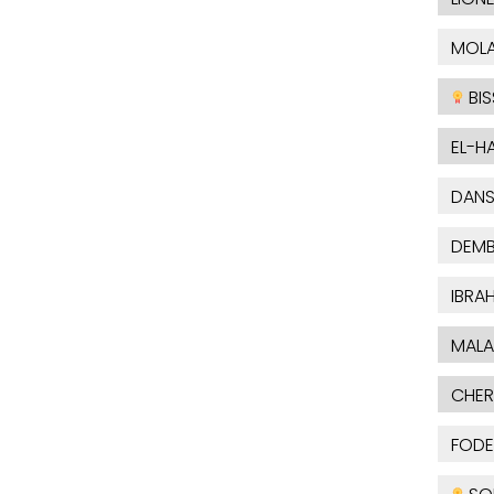
MOL
BIS
EL-H
DAN
DEMB
IBRA
MALA
CHER
FODE