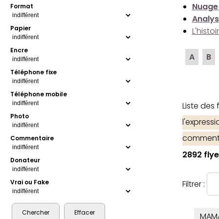
Nuage
Format
Analys
Papier
L'histo
Encre
A
B
Téléphone fixe
Téléphone mobile
Liste des
Photo
l'express
comment
Commentaire
2892 flye
Donateur
Vrai ou Fake
Filtrer :
MAM