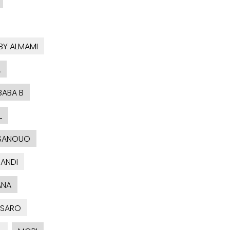
BY ALMAMI
A
BABA B
L
SANOUO
ANDI
ANA
SARO