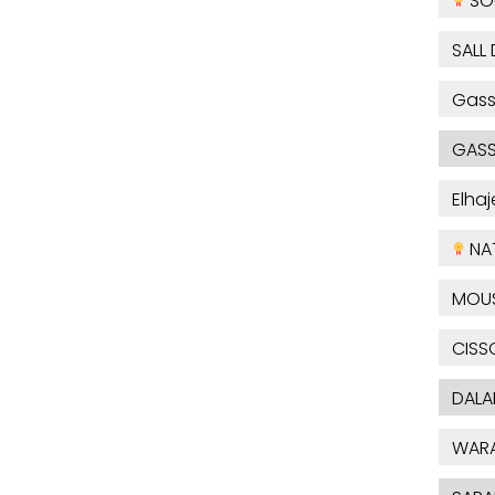
SO
SALL 
Gas
GASS
Elha
NA
MOU
CISS
DALA
WAR