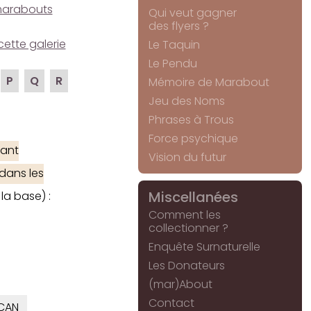
e marabouts
Qui veut gagner
des flyers ?
cette galerie
Le Taquin
Le Pendu
P
Q
R
Mémoire de Marabout
Jeu des Noms
Phrases à Trous
Force psychique
ant
Vision du futur
 dans les
Miscellanées
la base) :
Comment les
collectionner ?
Enquête Surnaturelle
Les Donateurs
(mar)About
Contact
CAN