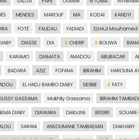
AMA
SADJA
PAPÉ
OUMAR
N'TOMA
N'FARAM
ÈS
MENDES
MAROUF
MA
KODAÏ
KANDYI
ARA
FOTÉ
FAUDAU
FADIADI
ELHAJI Mouhamed
IABY
DIASSE
DIA
CHERIF
BOUWA
BANA
KARAMO
DIAMATA
AMADOU
ABUBACAR
A
BADARA
AZIZ
FOFANA
IBRAHIM
HAROUNA A
ADOU
EL HADJ BAMBO DIABY
SIDIBIE
FATY
OUSSY GASSAMA
Makhily Gassama
IBRAHIM TAMBAD
EMA DIABY
DIAWARA
Diébaté
BISSIRI
SOUARE
ALOU
SARANI
ANSOUMANE TAMBADIAN
DIAKHABY