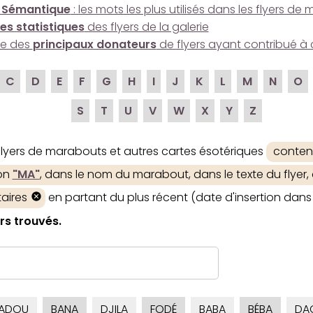
 Sémantique
: les mots les plus utilisés dans les flyers d
es statistiques
des flyers de la galerie
ire des
principaux donateurs
de flyers ayant contribué à 
C
D
E
F
G
H
I
J
K
L
M
N
O
S
T
U
V
W
X
Y
Z
 flyers de marabouts et autres cartes ésotériques
conten
ion
"MA"
, dans le nom du marabout, dans le texte du flyer,
aires
en partant du plus récent (date d'insertion dans 
rs trouvés.
ADOU
BANA
DJILA
FODÉ
BABA
BÉBA
DA