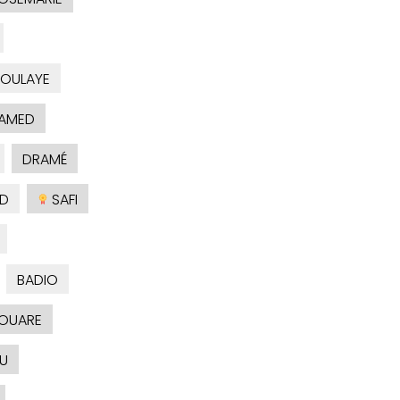
OULAYE
AMED
DRAMÉ
D
SAFI
BADIO
OUARE
U