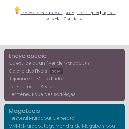
Pièces remarquables
|
Aide
|
Statistiques
|
Figures
de style
|
Contribuer
Encyclopédie
Qu'est-ce qu'un flyer de Marabout ?
Galerie des Flyers
3014
Rejoignez la Mago Pride !
Les Figures de Style
Herméneutique des sortilèges
Magotools
Personal Marabout Generator
MMM : Maraboutage Mondial de Mégabambou