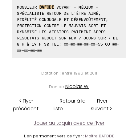
MONSIEUR
BAFODE
VOYANT - MÉDIUM -
SPÉCIALISTE RETOUR DE L'ÊTRE AIMÉ,
FIDÉLITÉ CONJUGALE ET DÉSENVOÛTEMENT,
PROTECTION CONTRE LE MAUVAIS SORT ET
DYNAMISE LES AFFAIRES PAIEMENT APRES
RÉSULTATS REÇOIT SUR RDV 7 JOURS SUR 7 DE
8 H à 19 H 30 TEL: ⊠⊠-⊠⊠-⊠⊠-⊠⊠-⊠⊠-55 OU ⊠⊠-
⊠⊠-⊠⊠-⊠⊠-⊠⊠
Datation : entre 1996 et 2011
Nicolas W.
Don de
< Flyer
Retour à la
Flyer
précédent
liste
suivant >
Jouer au taquin avec ce flyer
Lien permanent vers ce flyer :
Maître BAFODE