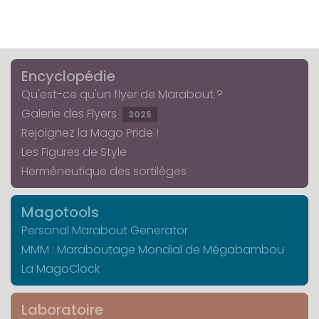
Encyclopédie
Qu'est-ce qu'un flyer de Marabout ?
Galerie des Flyers
3025
Rejoignez la Mago Pride !
Les Figures de Style
Herméneutique des sortilèges
Magotools
Personal Marabout Generator
MMM : Maraboutage Mondial de Mégabambou
La MagoClock
Laboratoire