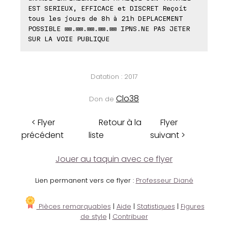
EST SERIEUX, EFFICACE et DISCRET Reçoit
tous les jours de 8h à 21h DEPLACEMENT
POSSIBLE ⊠⊠.⊠⊠.⊠⊠.⊠⊠.⊠⊠ IPNS.NE PAS JETER
SUR LA VOIE PUBLIQUE
Datation : 2017
Clo38
Don de
< Flyer
Retour à la
Flyer
précédent
liste
suivant >
Jouer au taquin avec ce flyer
Lien permanent vers ce flyer :
Professeur Diané
Pièces remarquables
|
Aide
|
Statistiques
|
Figures
de style
|
Contribuer