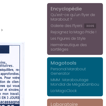
Encyclopédie
Qu'est-ce qu'un flyer de
Marabout ?
Galerie des Flyers
3005
 >
Rejoignez la Mago Pride !
Les Figures de Style
Herméneutique des
sortilèges
Magotools
Personal Marabout
Generator
MMM : Maraboutage
Mondial de Mégabambou
La MagoClock
Laboratoire