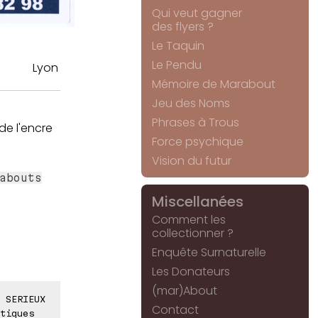
Qui veut gagner
des flyers ?
Le Taquin
Le Pendu
Lyon
Mémoire de Marabout
Jeu des Noms
Phrases à Trous
de l'encre
Force psychique
Vision du futur
abouts
Miscellanées
Comment les
collectionner ?
Enquête Surnaturelle
Les Donateurs
(mar)About
 SERIEUX
Contact
tiques