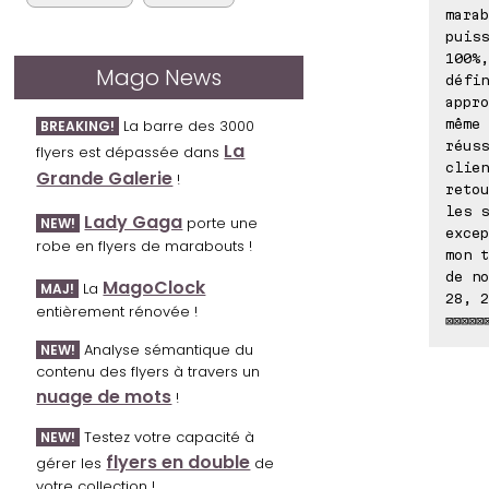
marab
puiss
100%,
Mago News
défin
appro
même 
La barre des 3000
BREAKING!
réuss
La
flyers est dépassée dans
clien
Grande Galerie
!
retou
les s
Lady Gaga
porte une
NEW!
excep
robe en flyers de marabouts !
mon t
de no
MagoClock
La
MAJ!
28, 2
entièrement rénovée !
⊠⊠⊠⊠⊠
Analyse sémantique du
NEW!
contenu des flyers à travers un
nuage de mots
!
Testez votre capacité à
NEW!
flyers en double
gérer les
de
votre collection !