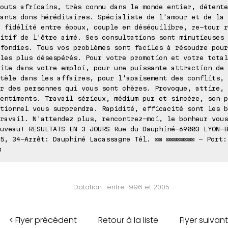
outs africains, très connu dans le monde entier, détente
ants dons héréditaires. Spécialiste de l'amour et de la 
 fidélité entre époux, couple en déséquilibre, re-tour r
itif de l'être aimé. Ses consultations sont minutieuses 
fondies. Tous vos problèmes sont faciles à résoudre pour
les plus désespérés. Pour votre promotion et votre total
ite dans votre emploi, pour une puissante attraction de
tèle dans les affaires, pour l'apaisement des conflits, 
r des personnes qui vous sont chères. Provoque, attire, 
entiments. Travail sérieux, médium pur et sincère, son p
tionnel vous surprendra. Rapidité, efficacité sont les b
ravail. N'attendez plus, rencontrez-moi, le bonheur vous
uveau! RESULTATS EN 3 JOURS Rue du Dauphiné-69003 LYON-B
5, 34-Arrêt: Dauphiné Lacassagne Tél. ⊠⊠ ⊠⊠⊠⊠⊠⊠⊠⊠ - Port:
⊠
Datation : entre 1996 et 2005
< Flyer précédent
Retour à la liste
Flyer suivant