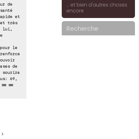
... et bien d'autres choses
ur de
encore
santé
apide et
et très
Recherche
 lui,
e
pour le
renforce
ouvoir
ases de
 sourira
us: 69,
 ⊠⊠ ⊠⊠
 >