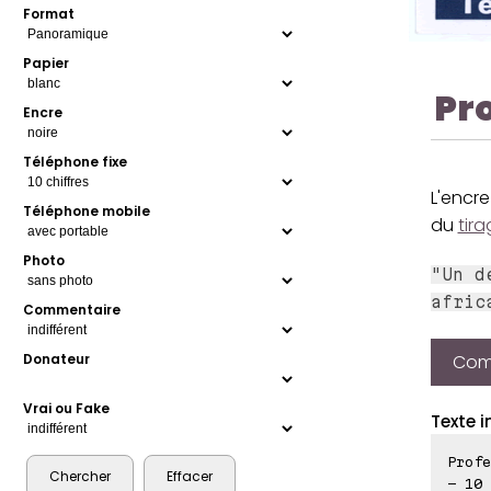
Format
Papier
Pr
Encre
Téléphone fixe
L'encre
Téléphone mobile
du
tir
Photo
"Un d
afric
Commentaire
Comp
Donateur
Vrai ou Fake
Texte i
Profe
- 10 