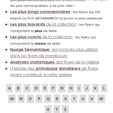
les plus remarquables, à ne pas rater !
Les plus longs commentaires
:
les flyers qui ont
inspiré au Prof. MÉGABAMBOU la prose la plus verbeuse.
Les plus bavards
de la collection
:
les flyers qui
comportent le
plus
de texte.
Les plus concis
de la collection
:
les flyers qui
comportent le
moins
de texte.
Nuage Sémantique
: les mots les plus utilisés
dans les flyers de marabouts
Analyses statistiques
des flyers de la galerie
L'histoire des
principaux donateurs
de flyers
ayant contribué à cette galerie
A
B
C
D
E
F
G
H
I
J
K
L
M
N
O
P
Q
R
S
T
U
V
W
X
Y
Z