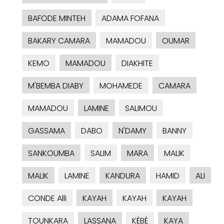
BAFODE MINTEH
ADAMA FOFANA
BAKARY CAMARA
MAMADOU
OUMAR
KEMO
MAMADOU
DIAKHITE
M'BEMBA DIABY
MOHAMEDE
CAMARA
MAMADOU
LAMINE
SALIMOU
GASSAMA
DABO
N'DAMY
BANNY
SANKOUMBA
SALIM
MARA
MALIK
MALIK
LAMINE
KANDURA
HAMID
ALI
CONDE Alli
KAYAH
KAYAH
KAYAH
TOUNKARA
LASSANA
KÉBÉ
KAYA