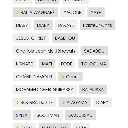
BALLA WAGNARÉ
YACOUB
YAYE
DIABY
DIABY
BAKAYE
Pasteur Chris
JESUS-CHRIST
BASEHOU
Charlois Jean de Jéhovah
SADABOU
KONATE
MATI
FODÉ
TOUROUMA
CHAÎNE D'AMOUR
Chérif
MOHAMED CHEIK GUIRASSY
BALAKISSA
SOURBA DJITTE
ALAGAMA
DIABY
SYLLA
SOULEMAN
GAOUSSAU