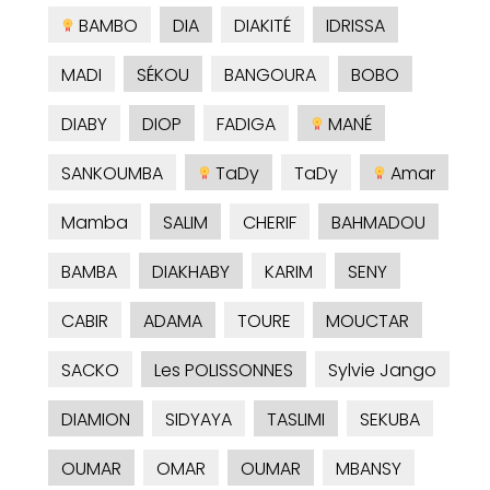
BAMBO
DIA
DIAKITÉ
IDRISSA
MADI
SÉKOU
BANGOURA
BOBO
DIABY
DIOP
FADIGA
MANÉ
SANKOUMBA
TaDy
TaDy
Amar
Mamba
SALIM
CHERIF
BAHMADOU
BAMBA
DIAKHABY
KARIM
SENY
CABIR
ADAMA
TOURE
MOUCTAR
SACKO
Les POLISSONNES
Sylvie Jango
DIAMION
SIDYAYA
TASLIMI
SEKUBA
OUMAR
OMAR
OUMAR
MBANSY