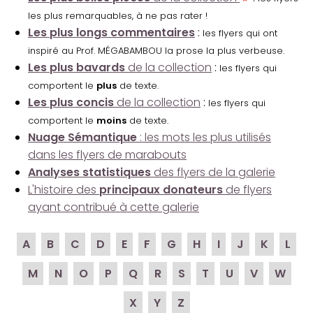
les plus remarquables, à ne pas rater !
Les plus longs commentaires
:
les flyers qui ont
inspiré au Prof. MÉGABAMBOU la prose la plus verbeuse.
Les plus bavards
de la collection
:
les flyers qui
comportent le
plus
de texte.
Les plus concis
de la collection
:
les flyers qui
comportent le
moins
de texte.
Nuage Sémantique
: les mots les plus utilisés
dans les flyers de marabouts
Analyses statistiques
des flyers de la galerie
L'histoire des
principaux donateurs
de flyers
ayant contribué à cette galerie
A
B
C
D
E
F
G
H
I
J
K
L
M
N
O
P
Q
R
S
T
U
V
W
X
Y
Z