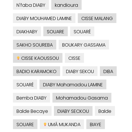
N'faba DIABY
kandioura
DIABY MOUHAMED LAMINE
CISSE MALANG
DIAKHABY
SOUARE
SOUARÉ
SAKHO SOUREBA
BOUKARY GASSAMA
CISSE KAOUSSOU
CISSE
BADIO KARAMOKO
DIABY SEKOU
DIBA
SOUARÉ
DIABY Mahamadou LAMINE
Bemba DIABY
Mohamadou Gasama
Balde Becaye
DIABY SECKOU
Balde
SOUARE
UMÂ MUKANDA
BIAYE