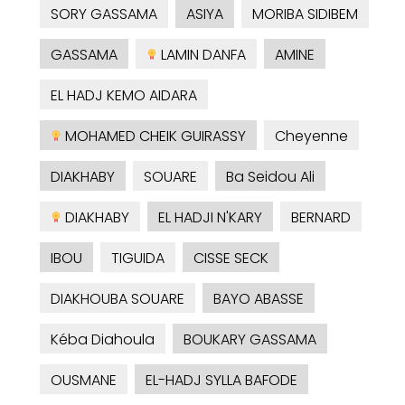
SORY GASSAMA
ASIYA
MORIBA SIDIBEM
GASSAMA
LAMIN DANFA
AMINE
EL HADJ KEMO AIDARA
MOHAMED CHEIK GUIRASSY
Cheyenne
DIAKHABY
SOUARE
Ba Seidou Ali
DIAKHABY
EL HADJI N'KARY
BERNARD
IBOU
TIGUIDA
CISSE SECK
DIAKHOUBA SOUARE
BAYO ABASSE
Kéba Diahoula
BOUKARY GASSAMA
OUSMANE
EL-HADJ SYLLA BAFODE