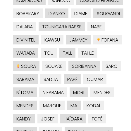
KAMDIOURA
SANOUO
CISSOKO HABIBOU
BOBAKARY
DIANKO
DIAME
SOUGANDI
DALABA
TOUNICARA BASSE
NABE
DIVINITEL
KAWSU
JAMMEY
FOFANA
WARABA
TOU
TALL
TAHLE
SOURA
SOUARE
SORIBANNA
SARO
SARAMA
SADJA
PAPÉ
OUMAR
N'TOMA
N'FARAMA
MORI
MENDÈS
MENDES
MAROUF
MA
KODAÏ
KANDYI
JOSEF
HAÏDARA
FOTÉ