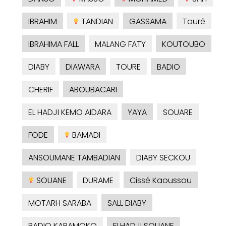
IBRAHIM
TANDIAN
GASSAMA
Touré
IBRAHIMA FALL
MALANG FATY
KOUTOUBO
DIABY
DIAWARA
TOURE
BADIO
CHERIF
ABOUBACARI
EL HADJI KEMO AIDARA
YAYA
SOUARE
FODE
BAMADI
ANSOUMANE TAMBADIAN
DIABY SECKOU
SOUANE
DURAME
Cissé Kaoussou
MOTARH SARABA
SALL DIABY
BADIO KARAMOKO
ELHADJI SOUANE