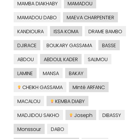
MAMBA DIAKHABY
MAMADOU
MAMADOU DABO
MAEVA CHARPENTIER
KANDIOURA
ISSA KOMA
DRAME BAMBO
DJIRACE
BOUKARY GASSAMA
BASSE
ABDOU
ABDOUL KADER
SALIMOU
LAMINE
MANSA
BAKAY
CHEIKH GASSAMA
Minté ARFANC
MACALOU
KEMBA DIABY
MADJIDOU SAKHO
Joseph
DIBASSY
Monssour
DABO