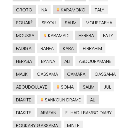
GROTO
NA
KARAMOKO
TALY
SOUARÉ
SEKOU
SALIM
MOUSTAPHA
MOUSSA
KARAMADI
HEREBA
FATY
FADIGA
BANFA
KABA
HIBRAHIM
HERABA
BANNA
ALI
ABDOURAMANE
MALIK
GASSAMA
CAMARA
GASSAMA
ABOUDOULAYE
SOMA
SALIM
JUL
DIAKITE
SANKOUN DRAME
ALI
DIAKITE
ARAFAN
EL HADJ BAMBO DIABY
BOUKARY GASSAMA
MINTE