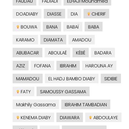
FAUDAU
FADIADI
ELHAJI Mouhamed
DOADIABY
DIASSE
DIA
CHERIF
BOUWA
BANA
BABAÏ
BABA
KARAMO
DIAMATA
AMADOU
ABUBACAR
ABOULAÉ
KÉBÉ
BADARA
AZIZ
FOFANA
IBRAHIM
HAROUNA AY
MAMADOU
EL HADJ BAMBO DIABY
SIDIBIE
FATY
SAMOUSSY GASSAMA
Makhily Gassama
IBRAHIM TAMBADIAN
KENEMA DIABY
DIAWARA
ABDOULAYE