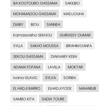
BA KOUTOUBO GASSAMA
SAKILIBO
MOHAMADOU GASSAMA
MADJOUHA
DIABY
IBOU
SANNEH
Kamassokho SEKHOU
GUIRASSY OUMAR
SYLLA
SAKHO MOUSSA
IBRAHIM DANFA
SEKOU GASSAMA
DIAKHABY KEBA
ADAMA FOFANA
LAVILLA
MOKTAR
Ivana GLAVIC
SYLVA
SORIBA
EL HADJI BARRO
ELHADJI FODE
MAHABUB
SAMBO KITA
SADIA TOURE