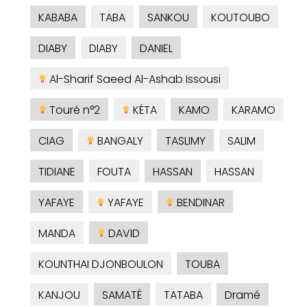
KABABA
TABA
SANKOU
KOUTOUBO
DIABY
DIABY
DANIEL
Al-Sharif Saeed Al-Ashab Issousi
Touré n°2
KÉTA
KAMO
KARAMO
CIAG
BANGALY
TASLIMY
SALIM
TIDIANE
FOUTA
HASSAN
HASSAN
YAFAYE
YAFAYE
BENDINAR
MANDA
DAVID
KOUNTHAI DJONBOULON
TOUBA
KANJOU
SAMATÉ
TATABA
Dramé