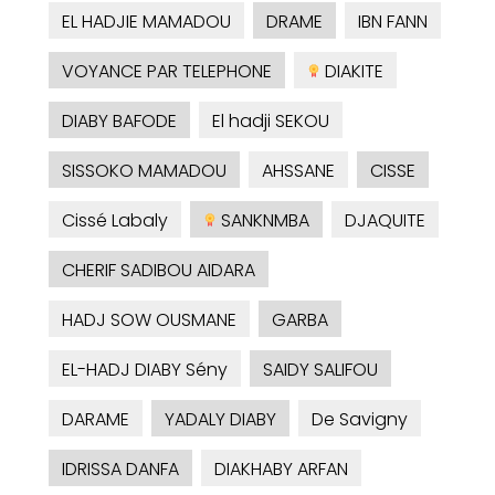
EL HADJIE MAMADOU
DRAME
IBN FANN
VOYANCE PAR TELEPHONE
DIAKITE
DIABY BAFODE
El hadji SEKOU
SISSOKO MAMADOU
AHSSANE
CISSE
Cissé Labaly
SANKNMBA
DJAQUITE
CHERIF SADIBOU AIDARA
HADJ SOW OUSMANE
GARBA
EL-HADJ DIABY Sény
SAIDY SALIFOU
DARAME
YADALY DIABY
De Savigny
IDRISSA DANFA
DIAKHABY ARFAN