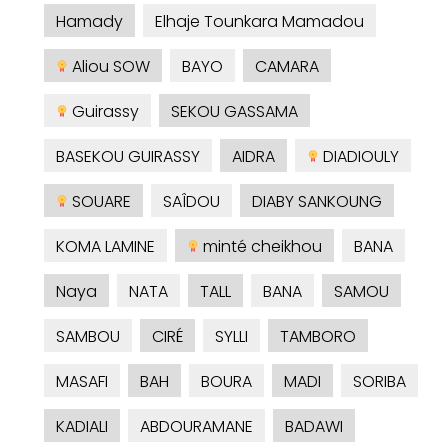
Hamady
Elhaje Tounkara Mamadou
Aliou SOW
BAYO
CAMARA
Guirassy
SEKOU GASSAMA
BASEKOU GUIRASSY
AIDRA
DIADIOULY
SOUARE
SAÎDOU
DIABY SANKOUNG
KOMA LAMINE
minté cheikhou
BANA
Naya
NATA
TALL
BANA
SAMOU
SAMBOU
CIRÉ
SYLLI
TAMBORO
MASAFI
BAH
BOURA
MADI
SORIBA
KADIALI
ABDOURAMANE
BADAWI