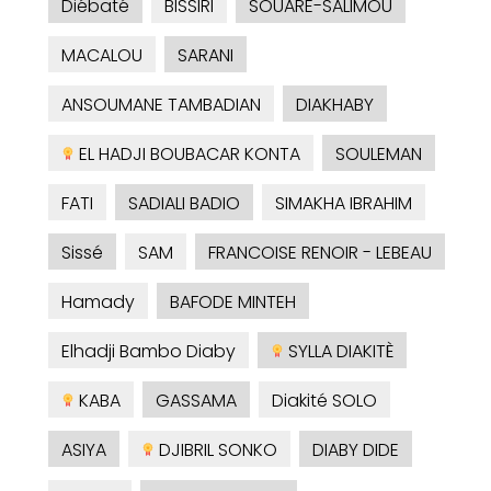
Diébaté
BISSIRI
SOUARE-SALIMOU
MACALOU
SARANI
ANSOUMANE TAMBADIAN
DIAKHABY
EL HADJI BOUBACAR KONTA
SOULEMAN
FATI
SADIALI BADIO
SIMAKHA IBRAHIM
Sissé
SAM
FRANCOISE RENOIR - LEBEAU
Hamady
BAFODE MINTEH
Elhadji Bambo Diaby
SYLLA DIAKITÈ
KABA
GASSAMA
Diakité SOLO
ASIYA
DJIBRIL SONKO
DIABY DIDE