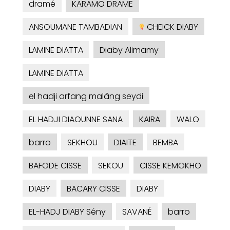
dramé
KARAMO DRAME
ANSOUMANE TAMBADIAN
CHEICK DIABY
LAMINE DIATTA
Diaby Alimamy
LAMINE DIATTA
el hadji arfang malâng seydi
EL HADJI DIAOUNNE SANA
KAIRA
WALO
barro
SEKHOU
DIAITE
BEMBA
BAFODE CISSE
SEKOU
CISSE KEMOKHO
DIABY
BACARY CISSE
DIABY
EL-HADJ DIABY Sény
SAVANÉ
barro