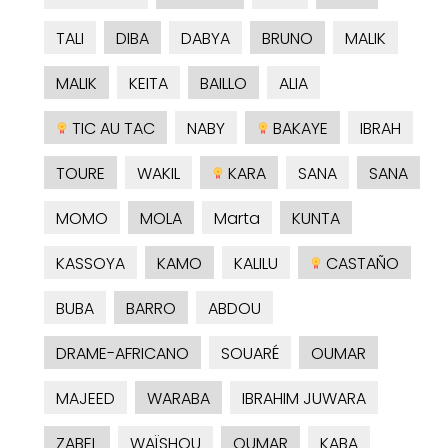
TALI
DIBA
DABYA
BRUNO
MALIK
MALIK
KEITA
BAILLO
ALIA
TIC AU TAC
NABY
BAKAYE
IBRAH
TOURE
WAKIL
KARA
SANA
SANA
MOMO
MOLA
Marta
KUNTA
KASSOYA
KAMO
KALILU
CASTAÑO
BUBA
BARRO
ABDOU
DRAME-AFRICANO
SOUARÉ
OUMAR
MAJEED
WARABA
IBRAHIM JUWARA
ZABEL
WAÏSHOU
OUMAR
KABA