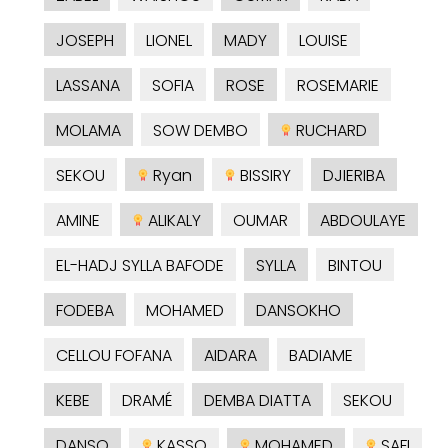
JOSEPH
LIONEL
MADY
LOUISE
LASSANA
SOFIA
ROSE
ROSEMARIE
MOLAMA
SOW DEMBO
RUCHARD
SEKOU
Ryan
BISSIRY
DJIERIBA
AMINE
ALIKALY
OUMAR
ABDOULAYE
EL-HADJ SYLLA BAFODE
SYLLA
BINTOU
FODEBA
MOHAMED
DANSOKHO
CELLOU FOFANA
AIDARA
BADIAME
KEBE
DRAMÉ
DEMBA DIATTA
SEKOU
DANSO
KASSO
MOHAMED
SAFI