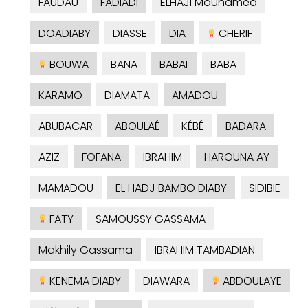
FAUDAU
FADIADI
ELHAJI Mouhamed
DOADIABY
DIASSE
DIA
CHERIF
BOUWA
BANA
BABAÏ
BABA
KARAMO
DIAMATA
AMADOU
ABUBACAR
ABOULAÉ
KÉBÉ
BADARA
AZIZ
FOFANA
IBRAHIM
HAROUNA AY
MAMADOU
EL HADJ BAMBO DIABY
SIDIBIE
FATY
SAMOUSSY GASSAMA
Makhily Gassama
IBRAHIM TAMBADIAN
KENEMA DIABY
DIAWARA
ABDOULAYE