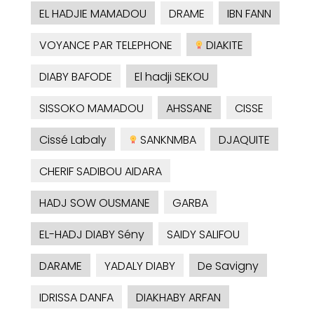
EL HADJIE MAMADOU
DRAME
IBN FANN
VOYANCE PAR TELEPHONE
DIAKITE
DIABY BAFODE
El hadji SEKOU
SISSOKO MAMADOU
AHSSANE
CISSE
Cissé Labaly
SANKNMBA
DJAQUITE
CHERIF SADIBOU AIDARA
HADJ SOW OUSMANE
GARBA
EL-HADJ DIABY Sény
SAIDY SALIFOU
DARAME
YADALY DIABY
De Savigny
IDRISSA DANFA
DIAKHABY ARFAN