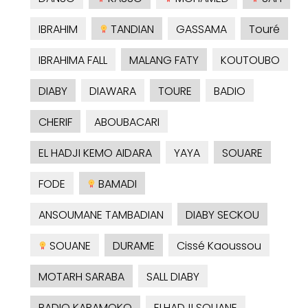
IBRAHIM
TANDIAN
GASSAMA
Touré
IBRAHIMA FALL
MALANG FATY
KOUTOUBO
DIABY
DIAWARA
TOURE
BADIO
CHERIF
ABOUBACARI
EL HADJI KEMO AIDARA
YAYA
SOUARE
FODE
BAMADI
ANSOUMANE TAMBADIAN
DIABY SECKOU
SOUANE
DURAME
Cissé Kaoussou
MOTARH SARABA
SALL DIABY
BADIO KARAMOKO
ELHADJI SOUANE