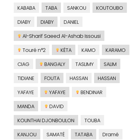
KABABA
TABA
SANKOU
KOUTOUBO
DIABY
DIABY
DANIEL
Al-Sharif Saeed Al-Ashab Issousi
Touré n°2
KÉTA
KAMO
KARAMO
CIAG
BANGALY
TASLIMY
SALIM
TIDIANE
FOUTA
HASSAN
HASSAN
YAFAYE
YAFAYE
BENDINAR
MANDA
DAVID
KOUNTHAI DJONBOULON
TOUBA
KANJOU
SAMATÉ
TATABA
Dramé