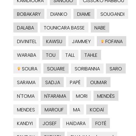
KAMDIOURA
SANOUO
CISSOKO HABIBOU
BOBAKARY
DIANKO
DIAME
SOUGANDI
DALABA
TOUNICARA BASSE
NABE
DIVINITEL
KAWSU
JAMMEY
FOFANA
WARABA
TOU
TALL
TAHLE
SOURA
SOUARE
SORIBANNA
SARO
SARAMA
SADJA
PAPÉ
OUMAR
N'TOMA
N'FARAMA
MORI
MENDÈS
MENDES
MAROUF
MA
KODAÏ
KANDYI
JOSEF
HAÏDARA
FOTÉ