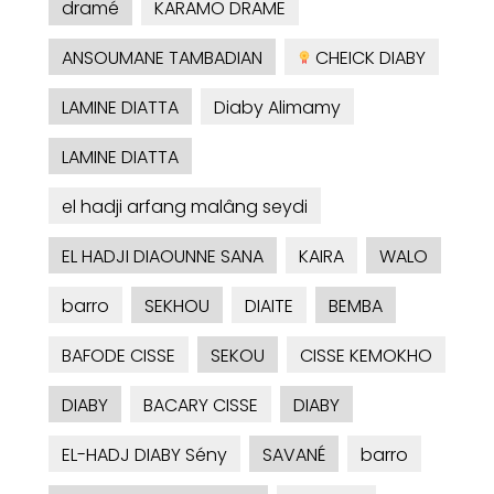
dramé
KARAMO DRAME
ANSOUMANE TAMBADIAN
CHEICK DIABY
LAMINE DIATTA
Diaby Alimamy
LAMINE DIATTA
el hadji arfang malâng seydi
EL HADJI DIAOUNNE SANA
KAIRA
WALO
barro
SEKHOU
DIAITE
BEMBA
BAFODE CISSE
SEKOU
CISSE KEMOKHO
DIABY
BACARY CISSE
DIABY
EL-HADJ DIABY Sény
SAVANÉ
barro