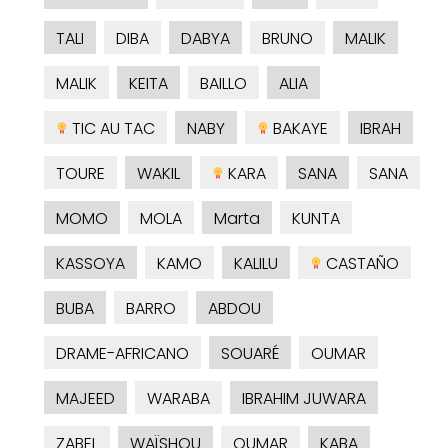
TALI
DIBA
DABYA
BRUNO
MALIK
MALIK
KEITA
BAILLO
ALIA
TIC AU TAC
NABY
BAKAYE
IBRAH
TOURE
WAKIL
KARA
SANA
SANA
MOMO
MOLA
Marta
KUNTA
KASSOYA
KAMO
KALILU
CASTAÑO
BUBA
BARRO
ABDOU
DRAME-AFRICANO
SOUARÉ
OUMAR
MAJEED
WARABA
IBRAHIM JUWARA
ZABEL
WAÏSHOU
OUMAR
KABA