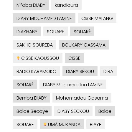
N'faba DIABY
kandioura
DIABY MOUHAMED LAMINE
CISSE MALANG
DIAKHABY
SOUARE
SOUARÉ
SAKHO SOUREBA
BOUKARY GASSAMA
CISSE KAOUSSOU
CISSE
BADIO KARAMOKO
DIABY SEKOU
DIBA
SOUARÉ
DIABY Mahamadou LAMINE
Bemba DIABY
Mohamadou Gasama
Balde Becaye
DIABY SECKOU
Balde
SOUARE
UMÂ MUKANDA
BIAYE