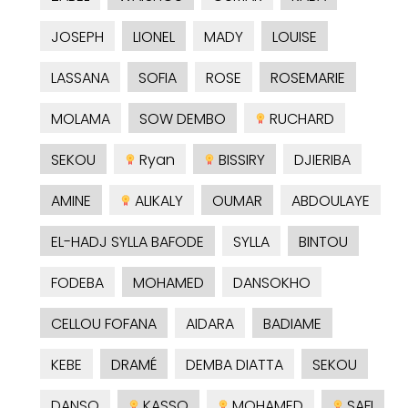
JOSEPH
LIONEL
MADY
LOUISE
LASSANA
SOFIA
ROSE
ROSEMARIE
MOLAMA
SOW DEMBO
RUCHARD
SEKOU
Ryan
BISSIRY
DJIERIBA
AMINE
ALIKALY
OUMAR
ABDOULAYE
EL-HADJ SYLLA BAFODE
SYLLA
BINTOU
FODEBA
MOHAMED
DANSOKHO
CELLOU FOFANA
AIDARA
BADIAME
KEBE
DRAMÉ
DEMBA DIATTA
SEKOU
DANSO
KASSO
MOHAMED
SAFI