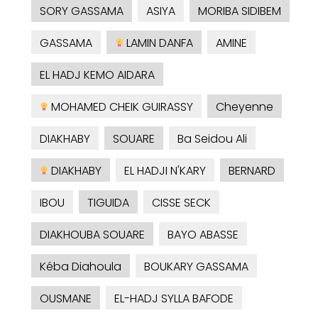
SORY GASSAMA
ASIYA
MORIBA SIDIBEM
GASSAMA
LAMIN DANFA
AMINE
EL HADJ KEMO AIDARA
MOHAMED CHEIK GUIRASSY
Cheyenne
DIAKHABY
SOUARE
Ba Seidou Ali
DIAKHABY
EL HADJI N'KARY
BERNARD
IBOU
TIGUIDA
CISSE SECK
DIAKHOUBA SOUARE
BAYO ABASSE
Kéba Diahoula
BOUKARY GASSAMA
OUSMANE
EL-HADJ SYLLA BAFODE