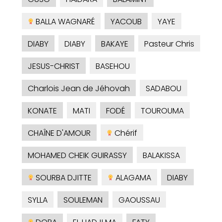
BALLA WAGNARÉ
YACOUB
YAYE
DIABY
DIABY
BAKAYE
Pasteur Chris
JESUS-CHRIST
BASEHOU
Charlois Jean de Jéhovah
SADABOU
KONATE
MATI
FODÉ
TOUROUMA
CHAÎNE D'AMOUR
Chérif
MOHAMED CHEIK GUIRASSY
BALAKISSA
SOURBA DJITTE
ALAGAMA
DIABY
SYLLA
SOULEMAN
GAOUSSAU