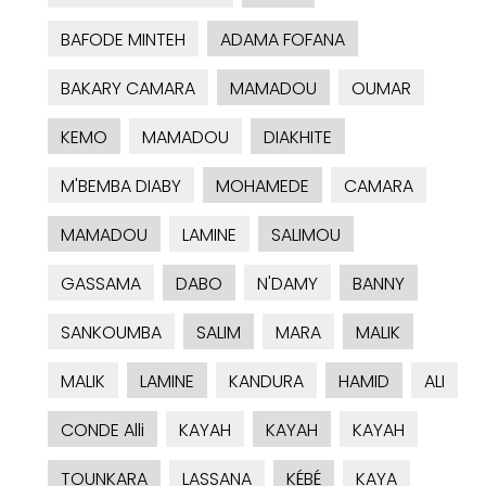
BAFODE MINTEH
ADAMA FOFANA
BAKARY CAMARA
MAMADOU
OUMAR
KEMO
MAMADOU
DIAKHITE
M'BEMBA DIABY
MOHAMEDE
CAMARA
MAMADOU
LAMINE
SALIMOU
GASSAMA
DABO
N'DAMY
BANNY
SANKOUMBA
SALIM
MARA
MALIK
MALIK
LAMINE
KANDURA
HAMID
ALI
CONDE Alli
KAYAH
KAYAH
KAYAH
TOUNKARA
LASSANA
KÉBÉ
KAYA