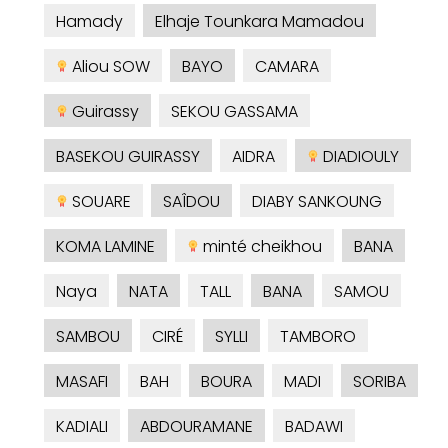
Hamady
Elhaje Tounkara Mamadou
Aliou SOW
BAYO
CAMARA
Guirassy
SEKOU GASSAMA
BASEKOU GUIRASSY
AIDRA
DIADIOULY
SOUARE
SAÎDOU
DIABY SANKOUNG
KOMA LAMINE
minté cheikhou
BANA
Naya
NATA
TALL
BANA
SAMOU
SAMBOU
CIRÉ
SYLLI
TAMBORO
MASAFI
BAH
BOURA
MADI
SORIBA
KADIALI
ABDOURAMANE
BADAWI