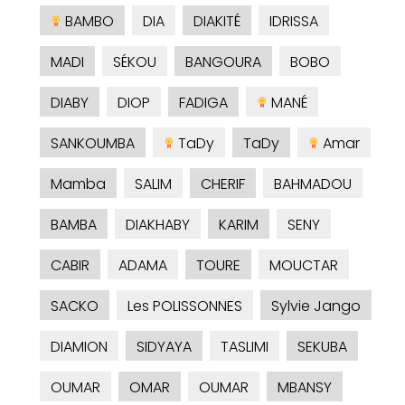
BAMBO
DIA
DIAKITÉ
IDRISSA
MADI
SÉKOU
BANGOURA
BOBO
DIABY
DIOP
FADIGA
MANÉ
SANKOUMBA
TaDy
TaDy
Amar
Mamba
SALIM
CHERIF
BAHMADOU
BAMBA
DIAKHABY
KARIM
SENY
CABIR
ADAMA
TOURE
MOUCTAR
SACKO
Les POLISSONNES
Sylvie Jango
DIAMION
SIDYAYA
TASLIMI
SEKUBA
OUMAR
OMAR
OUMAR
MBANSY