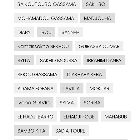
BA KOUTOUBO GASSAMA
SAKILIBO
MOHAMADOU GASSAMA
MADJOUHA
DIABY
IBOU
SANNEH
Kamassokho SEKHOU
GUIRASSY OUMAR
SYLLA
SAKHO MOUSSA
IBRAHIM DANFA
SEKOU GASSAMA
DIAKHABY KEBA
ADAMA FOFANA
LAVILLA
MOKTAR
Ivana GLAVIC
SYLVA
SORIBA
EL HADJI BARRO
ELHADJI FODE
MAHABUB
SAMBO KITA
SADIA TOURE