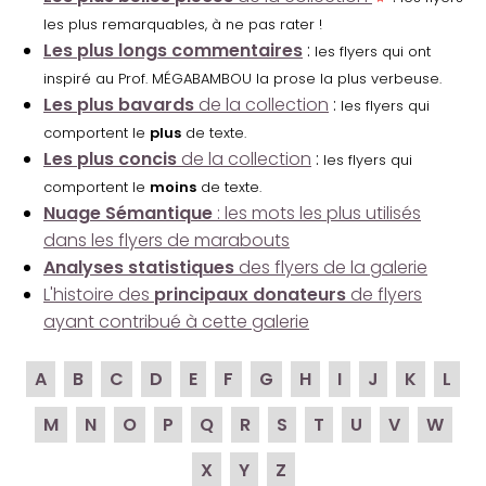
les plus remarquables, à ne pas rater !
Les plus longs commentaires
:
les flyers qui ont
inspiré au Prof. MÉGABAMBOU la prose la plus verbeuse.
Les plus bavards
de la collection
:
les flyers qui
comportent le
plus
de texte.
Les plus concis
de la collection
:
les flyers qui
comportent le
moins
de texte.
Nuage Sémantique
: les mots les plus utilisés
dans les flyers de marabouts
Analyses statistiques
des flyers de la galerie
L'histoire des
principaux donateurs
de flyers
ayant contribué à cette galerie
A
B
C
D
E
F
G
H
I
J
K
L
M
N
O
P
Q
R
S
T
U
V
W
X
Y
Z