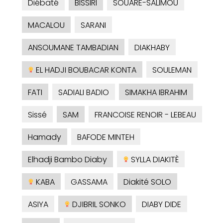
Diébaté
BISSIRI
SOUARE-SALIMOU
MACALOU
SARANI
ANSOUMANE TAMBADIAN
DIAKHABY
EL HADJI BOUBACAR KONTA
SOULEMAN
FATI
SADIALI BADIO
SIMAKHA IBRAHIM
Sissé
SAM
FRANCOISE RENOIR - LEBEAU
Hamady
BAFODE MINTEH
Elhadji Bambo Diaby
SYLLA DIAKITÈ
KABA
GASSAMA
Diakité SOLO
ASIYA
DJIBRIL SONKO
DIABY DIDE