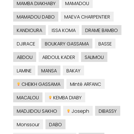
MAMBA DIAKHABY
MAMADOU
MAMADOU DABO
MAEVA CHARPENTIER
KANDIOURA
ISSA KOMA
DRAME BAMBO
DJIRACE
BOUKARY GASSAMA
BASSE
ABDOU
ABDOUL KADER
SALIMOU
LAMINE
MANSA
BAKAY
CHEIKH GASSAMA
Minté ARFANC
MACALOU
KEMBA DIABY
MADJIDOU SAKHO
Joseph
DIBASSY
Monssour
DABO