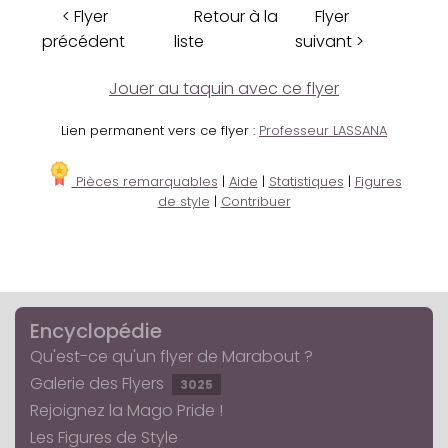
< Flyer
Retour à la
Flyer
précédent
liste
suivant >
Jouer au taquin avec ce flyer
Lien permanent vers ce flyer :
Professeur LASSANA
Pièces remarquables
|
Aide
|
Statistiques
|
Figures
de style
|
Contribuer
Encyclopédie
Qu'est-ce qu'un flyer de Marabout ?
Galerie des Flyers
3025
Rejoignez la Mago Pride !
Les Figures de Style