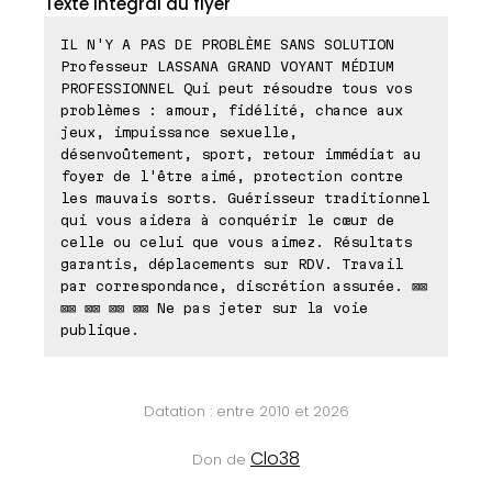
Texte intégral du flyer
IL N'Y A PAS DE PROBLÈME SANS SOLUTION
Professeur LASSANA GRAND VOYANT MÉDIUM
PROFESSIONNEL Qui peut résoudre tous vos
problèmes : amour, fidélité, chance aux
jeux, impuissance sexuelle,
désenvoûtement, sport, retour immédiat au
foyer de l'être aimé, protection contre
les mauvais sorts. Guérisseur traditionnel
qui vous aidera à conquérir le cœur de
celle ou celui que vous aimez. Résultats
garantis, déplacements sur RDV. Travail
par correspondance, discrétion assurée. ⊠⊠
⊠⊠ ⊠⊠ ⊠⊠ ⊠⊠ Ne pas jeter sur la voie
publique.
Datation : entre 2010 et 2026
Clo38
Don de