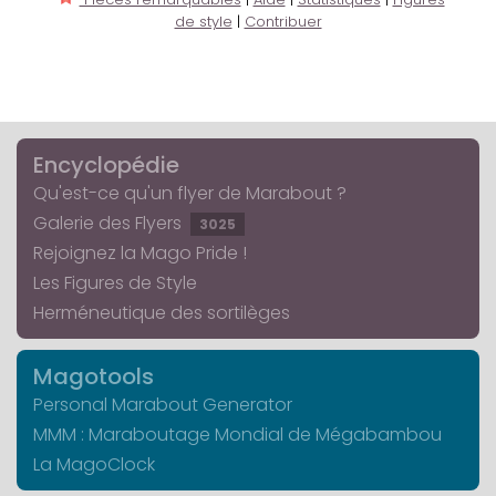
de style
|
Contribuer
Encyclopédie
Qu'est-ce qu'un flyer de Marabout ?
Galerie des Flyers
3025
Rejoignez la Mago Pride !
Les Figures de Style
Herméneutique des sortilèges
Magotools
Personal Marabout Generator
MMM : Maraboutage Mondial de Mégabambou
La MagoClock