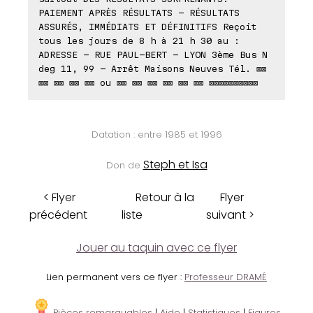
PAIEMENT APRÈS RÉSULTATS - RÉSULTATS
ASSURÉS, IMMÉDIATS ET DÉFINITIFS Reçoit
tous les jours de 8 h à 21 h 30 au :
ADRESSE - RUE PAUL-BERT - LYON 3ème Bus N
deg 11, 99 - Arrêt Maisons Neuves Tél. ⊠⊠
⊠⊠ ⊠⊠ ⊠⊠ ⊠⊠ ou ⊠⊠ ⊠⊠ ⊠⊠ ⊠⊠ ⊠⊠ ⊠⊠ ⊠⊠⊠⊠⊠⊠⊠⊠⊠⊠
Datation : entre 1985 et 1996
Steph et Isa
Don de
< Flyer
Retour à la
Flyer
précédent
liste
suivant >
Jouer au taquin avec ce flyer
Lien permanent vers ce flyer :
Professeur DRAMÉ
Pièces remarquables
|
Aide
|
Statistiques
|
Figures