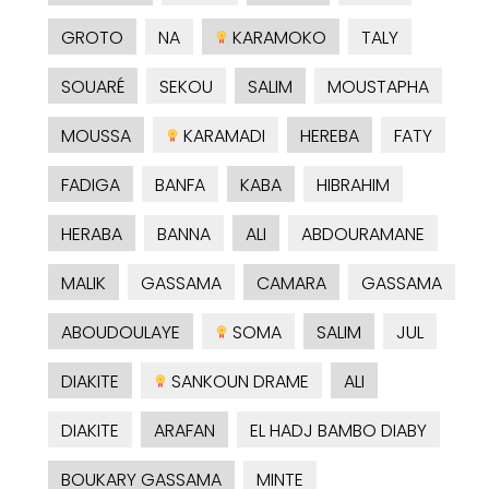
GROTO
NA
KARAMOKO
TALY
SOUARÉ
SEKOU
SALIM
MOUSTAPHA
MOUSSA
KARAMADI
HEREBA
FATY
FADIGA
BANFA
KABA
HIBRAHIM
HERABA
BANNA
ALI
ABDOURAMANE
MALIK
GASSAMA
CAMARA
GASSAMA
ABOUDOULAYE
SOMA
SALIM
JUL
DIAKITE
SANKOUN DRAME
ALI
DIAKITE
ARAFAN
EL HADJ BAMBO DIABY
BOUKARY GASSAMA
MINTE