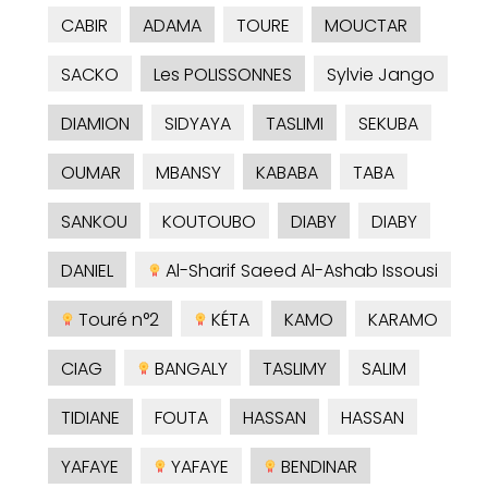
CABIR
ADAMA
TOURE
MOUCTAR
SACKO
Les POLISSONNES
Sylvie Jango
DIAMION
SIDYAYA
TASLIMI
SEKUBA
OUMAR
MBANSY
KABABA
TABA
SANKOU
KOUTOUBO
DIABY
DIABY
DANIEL
Al-Sharif Saeed Al-Ashab Issousi
Touré n°2
KÉTA
KAMO
KARAMO
CIAG
BANGALY
TASLIMY
SALIM
TIDIANE
FOUTA
HASSAN
HASSAN
YAFAYE
YAFAYE
BENDINAR