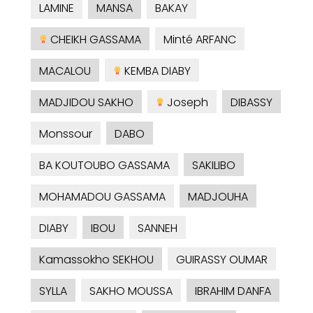
LAMINE
MANSA
BAKAY
CHEIKH GASSAMA
Minté ARFANC
MACALOU
KEMBA DIABY
MADJIDOU SAKHO
Joseph
DIBASSY
Monssour
DABO
BA KOUTOUBO GASSAMA
SAKILIBO
MOHAMADOU GASSAMA
MADJOUHA
DIABY
IBOU
SANNEH
Kamassokho SEKHOU
GUIRASSY OUMAR
SYLLA
SAKHO MOUSSA
IBRAHIM DANFA