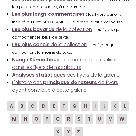
les plus remarquables, à ne pas rater !
Les plus longs commentaires
:
les flyers qui ont
inspiré au Prof. MÉGABAMBOU la prose la plus verbeuse.
Les plus bavards
de la collection
:
les flyers qui
comportent le
plus
de texte.
Les plus concis
de la collection
:
les flyers qui
comportent le
moins
de texte.
Nuage Sémantique
: les mots les plus utilisés
dans les flyers de marabouts
Analyses statistiques
des flyers de la galerie
L'histoire des
principaux donateurs
de flyers
ayant contribué à cette galerie
A
B
C
D
E
F
G
H
I
J
K
L
M
N
O
P
Q
R
S
T
U
V
W
X
Y
Z