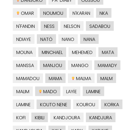
DANSOKO
PA-DIABY
OUSSOU
OMAR
NOUMOU
N'KARAN
NKA
N'FANDIN
NESS
NELSON
SADABOU
NDIAYE
NATÖ
NANO
NANA
MOUNA
MINCHAEL
MEHEMED
MATA
MANSSA
MANJOU
MANGO
MAMADY
MAMADOU
MAMA
MALMA
MALM
MALIM
MADO
LAYÏE
LAMINE
LAMINE
KOUTO NENE
KOUROU
KORKA
KOFI
KIBILI
KANDJOURA
KANDJURA