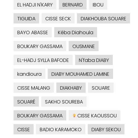
EL HADJI N'KARY
BERNARD
IBOU
TIGUIDA
CISSE SECK
DIAKHOUBA SOUARE
BAYO ABASSE
Kéba Diahoula
BOUKARY GASSAMA
OUSMANE
EL-HADJ SYLLA BAFODE
N'faba DIABY
kandioura
DIABY MOUHAMED LAMINE
CISSE MALANG
DIAKHABY
SOUARE
SOUARÉ
SAKHO SOUREBA
BOUKARY GASSAMA
CISSE KAOUSSOU
CISSE
BADIO KARAMOKO
DIABY SEKOU