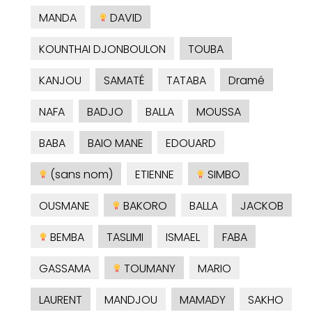
MANDA
DAVID
KOUNTHAI DJONBOULON
TOUBA
KANJOU
SAMATÉ
TATABA
Dramé
NAFA
BADJO
BALLA
MOUSSA
BABA
BAIO MANE
EDOUARD
(sans nom)
ETIENNE
SIMBO
OUSMANE
BAKORO
BALLA
JACKOB
BEMBA
TASLIMI
ISMAEL
FABA
GASSAMA
TOUMANY
MARIO
LAURENT
MANDJOU
MAMADY
SAKHO