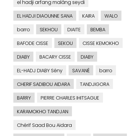
el hadji arfang malâng seydi
EL HADJI DIAOUNNE SANA
KAIRA
WALO
barro
SEKHOU
DIAITE
BEMBA
BAFODE CISSE
SEKOU
CISSE KEMOKHO
DIABY
BACARY CISSE
DIABY
EL-HADJ DIABY Sény
SAVANÉ
barro
CHERIF SADIBOU AIDARA
TANDJIGORA
BARRY
PIERRE CHARLES IHITSAGUE
KARAMOKHO TANDJAN
Chérif Saad Bou Aidara