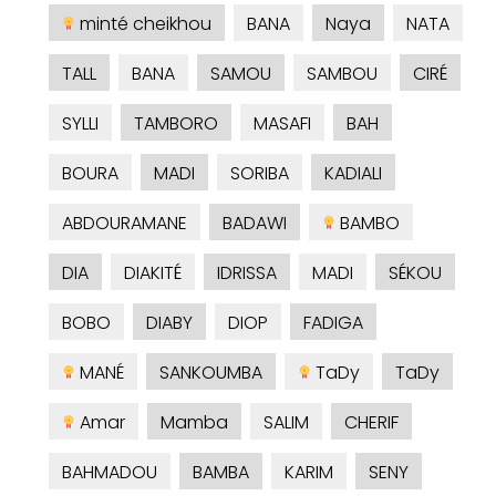
minté cheikhou
BANA
Naya
NATA
TALL
BANA
SAMOU
SAMBOU
CIRÉ
SYLLI
TAMBORO
MASAFI
BAH
BOURA
MADI
SORIBA
KADIALI
ABDOURAMANE
BADAWI
BAMBO
DIA
DIAKITÉ
IDRISSA
MADI
SÉKOU
BOBO
DIABY
DIOP
FADIGA
MANÉ
SANKOUMBA
TaDy
TaDy
Amar
Mamba
SALIM
CHERIF
BAHMADOU
BAMBA
KARIM
SENY