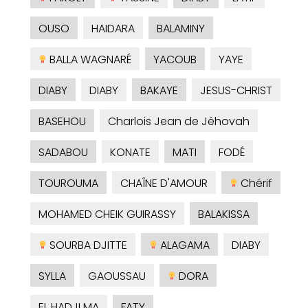
OUSO
HAIDARA
BALAMINY
BALLA WAGNARÉ
YACOUB
YAYE
DIABY
DIABY
BAKAYE
JESUS-CHRIST
BASEHOU
Charlois Jean de Jéhovah
SADABOU
KONATE
MATI
FODÉ
TOUROUMA
CHAÎNE D'AMOUR
Chérif
MOHAMED CHEIK GUIRASSY
BALAKISSA
SOURBA DJITTE
ALAGAMA
DIABY
SYLLA
GAOUSSAU
DORA
EL HADJI MA
FATY