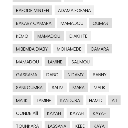
BAFODE MINTEH
ADAMA FOFANA
BAKARY CAMARA
MAMADOU
OUMAR
KEMO
MAMADOU
DIAKHITE
M'BEMBA DIABY
MOHAMEDE
CAMARA
MAMADOU
LAMINE
SALIMOU
GASSAMA
DABO
N'DAMY
BANNY
SANKOUMBA
SALIM
MARA
MALIK
MALIK
LAMINE
KANDURA
HAMID
ALI
CONDE Alli
KAYAH
KAYAH
KAYAH
TOUNKARA
LASSANA
KÉBÉ
KAYA