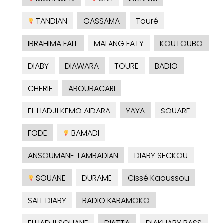
TANDIAN
GASSAMA
Touré
IBRAHIMA FALL
MALANG FATY
KOUTOUBO
DIABY
DIAWARA
TOURE
BADIO
CHERIF
ABOUBACARI
EL HADJI KEMO AIDARA
YAYA
SOUARE
FODE
BAMADI
ANSOUMANE TAMBADIAN
DIABY SECKOU
SOUANE
DURAME
Cissé Kaoussou
SALL DIABY
BADIO KARAMOKO
ELHADJI SOUANE
DIATTA
DIAKHABY BASS