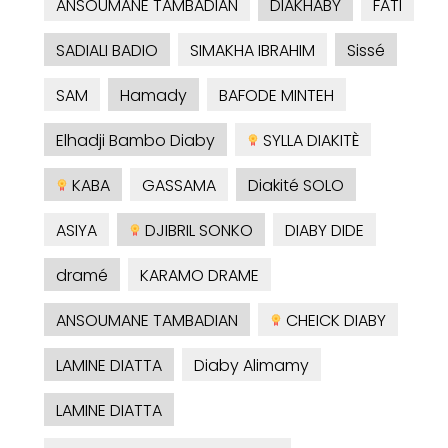
ANSOUMANE TAMBADIAN
DIAKHABY
FATI
SADIALI BADIO
SIMAKHA IBRAHIM
Sissé
SAM
Hamady
BAFODE MINTEH
Elhadji Bambo Diaby
SYLLA DIAKITÈ
KABA
GASSAMA
Diakité SOLO
ASIYA
DJIBRIL SONKO
DIABY DIDE
dramé
KARAMO DRAME
ANSOUMANE TAMBADIAN
CHEICK DIABY
LAMINE DIATTA
Diaby Alimamy
LAMINE DIATTA