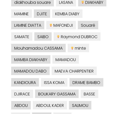
diakhouba souare
LASANA
DIAKHABY
MAMINE
DJITE
KEMBA DIABY
LAMINE DIATTA
MAFONDJI
Souaré
SAMATE
SAIBO
Raymond DUBROC
Mouhamadou CASSAMA
minte
MAMBA DIAKHABY
MAMADOU
MAMADOU DABO
MAEVA CHARPENTIER
KANDIOURA
ISSA KOMA
DRAME BAMBO
DJIRACE
BOUKARY GASSAMA
BASSE
ABDOU
ABDOUL KADER
SALIMOU