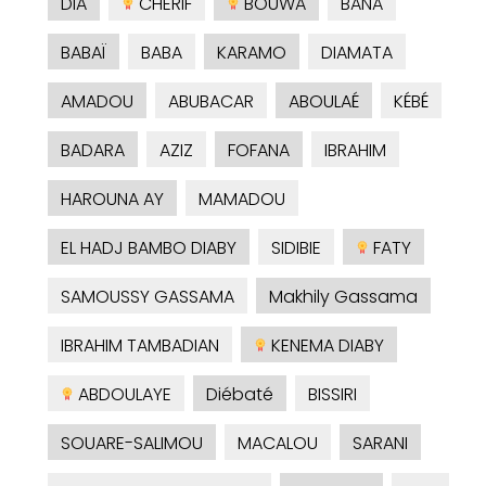
DIA
CHERIF
BOUWA
BANA
BABAÏ
BABA
KARAMO
DIAMATA
AMADOU
ABUBACAR
ABOULAÉ
KÉBÉ
BADARA
AZIZ
FOFANA
IBRAHIM
HAROUNA AY
MAMADOU
EL HADJ BAMBO DIABY
SIDIBIE
FATY
SAMOUSSY GASSAMA
Makhily Gassama
IBRAHIM TAMBADIAN
KENEMA DIABY
ABDOULAYE
Diébaté
BISSIRI
SOUARE-SALIMOU
MACALOU
SARANI