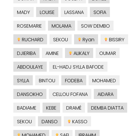
MADY
LOUISE
LASSANA
SOFIA
ROSEMARIE
MOLAMA
SOW DEMBO
RUCHARD
SEKOU
Ryan
BISSIRY
DJIERIBA
AMINE
ALIKALY
OUMAR
ABDOULAYE
EL-HADJ SYLLA BAFODE
SYLLA
BINTOU
FODEBA
MOHAMED
DANSOKHO
CELLOU FOFANA
AIDARA
BADIAME
KEBE
DRAMÉ
DEMBA DIATTA
SEKOU
DANSO
KASSO
MOHAMED
SAFI
IBRAHIM