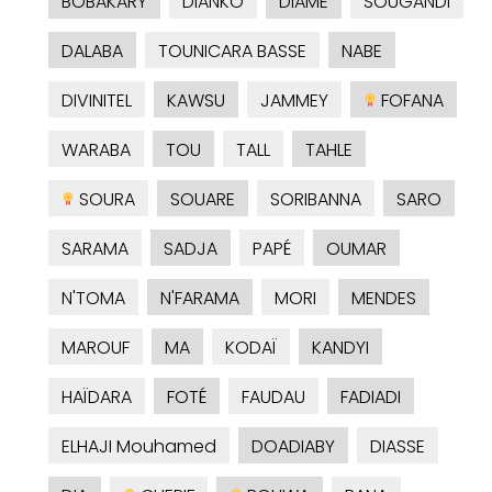
BOBAKARY
DIANKO
DIAME
SOUGANDI
DALABA
TOUNICARA BASSE
NABE
DIVINITEL
KAWSU
JAMMEY
FOFANA
WARABA
TOU
TALL
TAHLE
SOURA
SOUARE
SORIBANNA
SARO
SARAMA
SADJA
PAPÉ
OUMAR
N'TOMA
N'FARAMA
MORI
MENDES
MAROUF
MA
KODAÏ
KANDYI
HAÏDARA
FOTÉ
FAUDAU
FADIADI
ELHAJI Mouhamed
DOADIABY
DIASSE