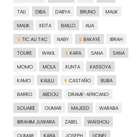
TALI
DIBA
DABYA
BRUNO
MALIK
MALIK
KEITA
BAILLO
ALIA
TIC AU TAC
NABY
BAKAYE
IBRAH
TOURE
WAKIL
KARA
SANA
SANA
MOMO
MOLA
KUNTA
KASSOYA
KAMO
KALILU
CASTAÑO
BUBA
BARRO
ABDOU
DRAME-AFRICANO
SOUARÉ
OUMAR
MAJEED
WARABA
IBRAHIM JUWARA
ZABEL
WAÏSHOU
OUMAR
KABA
JOSEPH
LIONEL