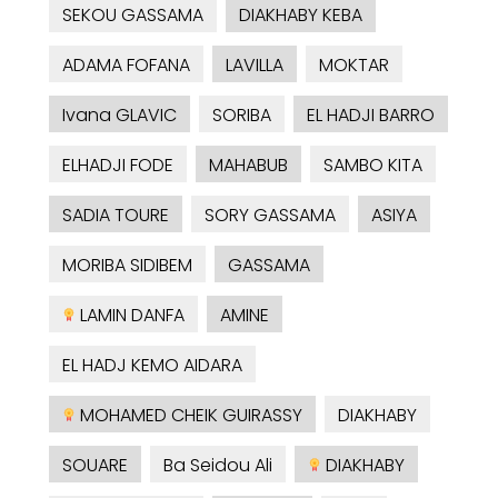
SEKOU GASSAMA
DIAKHABY KEBA
ADAMA FOFANA
LAVILLA
MOKTAR
Ivana GLAVIC
SORIBA
EL HADJI BARRO
ELHADJI FODE
MAHABUB
SAMBO KITA
SADIA TOURE
SORY GASSAMA
ASIYA
MORIBA SIDIBEM
GASSAMA
LAMIN DANFA
AMINE
EL HADJ KEMO AIDARA
MOHAMED CHEIK GUIRASSY
DIAKHABY
SOUARE
Ba Seidou Ali
DIAKHABY