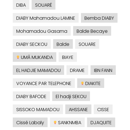
DIBA
SOUARÉ
DIABY Mahamadou LAMINE
Bemba DIABY
Mohamadou Gasama
Balde Becaye
DIABY SECKOU
Balde
SOUARE
UMÂ MUKANDA
BIAYE
EL HADJIE MAMADOU
DRAME
IBN FANN
VOYANCE PAR TELEPHONE
DIAKITE
DIABY BAFODE
El hadji SEKOU
SISSOKO MAMADOU
AHSSANE
CISSE
Cissé Labaly
SANKNMBA
DJAQUITE