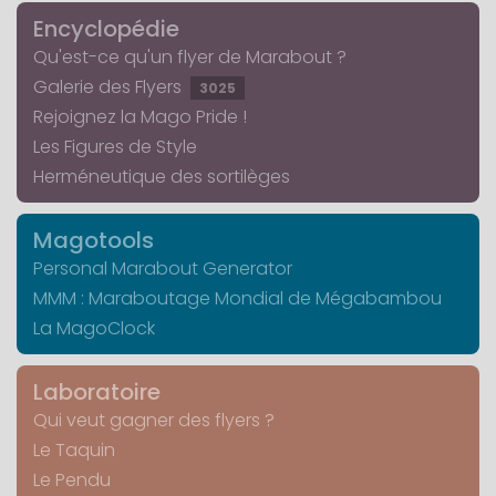
Encyclopédie
Qu'est-ce qu'un flyer de Marabout ?
Galerie des Flyers
3025
Rejoignez la Mago Pride !
Les Figures de Style
Herméneutique des sortilèges
Magotools
Personal Marabout Generator
MMM : Maraboutage Mondial de Mégabambou
La MagoClock
Laboratoire
Qui veut gagner des flyers ?
Le Taquin
Le Pendu