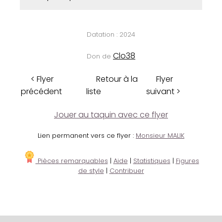
Datation : 2024
Clo38
Don de
< Flyer
Retour à la
Flyer
précédent
liste
suivant >
Jouer au taquin avec ce flyer
Lien permanent vers ce flyer :
Monsieur MALIK
Pièces remarquables
|
Aide
|
Statistiques
|
Figures
de style
|
Contribuer