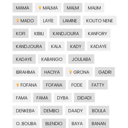
MAMA
MALMA
MALM
MALIM
MADO
LAYÏE
LAMINE
KOUTO NENE
KOFI
KIBILI
KANDJOURA
KANFORY
KANDJOURA
KALA
KADY
KADAYE
KADAYE
KABANGO
JOULABA
IBRAHIMA
HACIYA
GRONA
GADRI
FOFANA
FOFANA
FODE
FATTY
FAMA
FAMA
DYBA
DIDADI
DENKEBA
DEMBO
DAADY
BOULA
O. BOUBA
BLENDIO
BAYA
BANAN