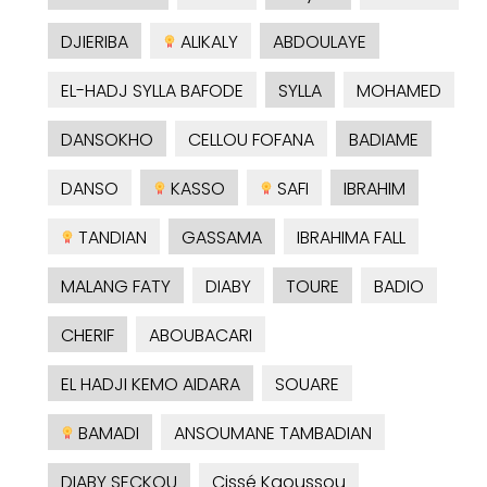
DJIERIBA
ALIKALY
ABDOULAYE
EL-HADJ SYLLA BAFODE
SYLLA
MOHAMED
DANSOKHO
CELLOU FOFANA
BADIAME
DANSO
KASSO
SAFI
IBRAHIM
TANDIAN
GASSAMA
IBRAHIMA FALL
MALANG FATY
DIABY
TOURE
BADIO
CHERIF
ABOUBACARI
EL HADJI KEMO AIDARA
SOUARE
BAMADI
ANSOUMANE TAMBADIAN
DIABY SECKOU
Cissé Kaoussou