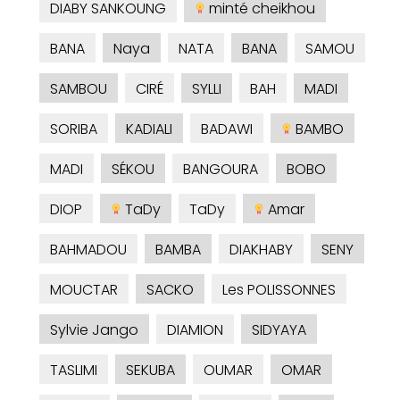
DIABY SANKOUNG
minté cheikhou
BANA
Naya
NATA
BANA
SAMOU
SAMBOU
CIRÉ
SYLLI
BAH
MADI
SORIBA
KADIALI
BADAWI
BAMBO
MADI
SÉKOU
BANGOURA
BOBO
DIOP
TaDy
TaDy
Amar
BAHMADOU
BAMBA
DIAKHABY
SENY
MOUCTAR
SACKO
Les POLISSONNES
Sylvie Jango
DIAMION
SIDYAYA
TASLIMI
SEKUBA
OUMAR
OMAR