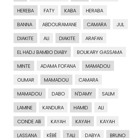
HEREBA
FATY
KABA
HERABA
BANNA
ABDOURAMANE
CAMARA
JUL
DIAKITE
ALI
DIAKITE
ARAFAN
EL HADJ BAMBO DIABY
BOUKARY GASSAMA
MINTE
ADAMA FOFANA
MAMADOU
OUMAR
MAMADOU
CAMARA
MAMADOU
DABO
N'DAMY
SALIM
LAMINE
KANDURA
HAMID
ALI
CONDE Alli
KAYAH
KAYAH
KAYAH
LASSANA
KÉBÉ
TALI
DABYA
BRUNO