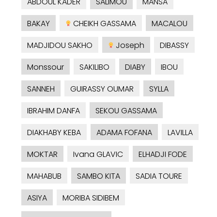
ABDOUL KADER
SALIMOU
MANSA
BAKAY
CHEIKH GASSAMA
MACALOU
MADJIDOU SAKHO
Joseph
DIBASSY
Monssour
SAKILIBO
DIABY
IBOU
SANNEH
GUIRASSY OUMAR
SYLLA
IBRAHIM DANFA
SEKOU GASSAMA
DIAKHABY KEBA
ADAMA FOFANA
LAVILLA
MOKTAR
Ivana GLAVIC
ELHADJI FODE
MAHABUB
SAMBO KITA
SADIA TOURE
ASIYA
MORIBA SIDIBEM