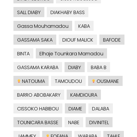
SALL DIABY
DIAKHABY BASS
Gassa Mouhamadou
KABA
GASSAMA SAKA
DIOUF MALICK
BAFODE
BINTA
Elhaje Tounkara Mamadou
GASSAMA KARABA
DIABY
BABA B
NATOUMA
TAMOUDOU
OUSMANE
BARRO ABOBAKARY
KAMDIOURA
CISSOKO HABIBOU
DIAME
DALABA
TOUNICARA BASSE
NABE
DIVINITEL
JAMMEY
FOFANA
WARABA
TAHLE