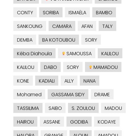
CONTY
SORIBA
ISMAËLA
BAMBO
SANKOUNG
CAMARA
AFAN
TALY
DEMBA
BA KOTOUBOU
SORY
Kéba Diahoula
SAMOUSSA
KALILOU
KALILOU
DABO
SORY
MAMADOU
KONE
KADIALI
ALLY
NANA
Mohamed
GASSAMA SIDY
DRAME
TASSILIMA
SAIBO
S. ZOULOU
MADOU
HAIROU
ASSANE
GODIBA
KODAYE
HALOBA
GRANGE
ALOUN
AMADOU