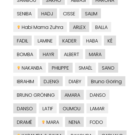
SAMBOU
SAKHO
ABBASI
HARONA
SENIBA
HADJ
CISSE
SALIM
Habi Mama Zuhra
ARLEX
BALLA
FADIL
LAMINE
KADER
HABA
KÉ
BOMBA
HAYR
ALBERT
MARA
NAKANBA
PHILIPPE
SMAËL
SANO
IBRAHIM
DJENG
DIABY
Bruno Göring
BRUNO GRÖNING
AMARA
DANSO
DANSO
LATIF
OUMOU
LAMAR
DRAMÉ
MARA
NENA
FODO