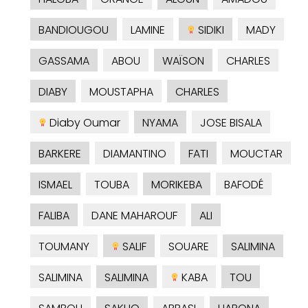
BANDIOUGOU
LAMINE
SIDIKI
MADY
GASSAMA
ABOU
WAÏSON
CHARLES
DIABY
MOUSTAPHA
CHARLES
Diaby Oumar
NYAMA
JOSE BISALA
BARKERE
DIAMANTINO
FATI
MOUCTAR
ISMAEL
TOUBA
MORIKEBA
BAFODÉ
FALIBA
DANE MAHAROUF
ALI
TOUMANY
SALIF
SOUARE
SALIMINA
SALIMINA
SALIMINA
KABA
TOU