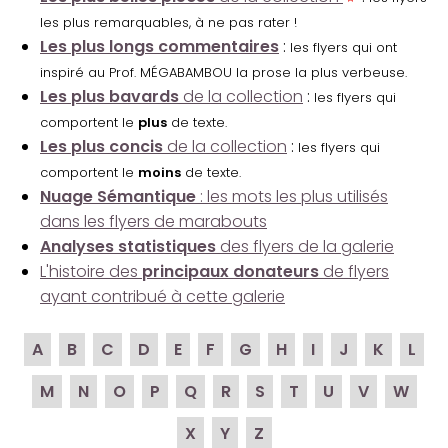
les plus remarquables, à ne pas rater !
Les plus longs commentaires
:
les flyers qui ont
inspiré au Prof. MÉGABAMBOU la prose la plus verbeuse.
Les plus bavards
de la collection
:
les flyers qui
comportent le
plus
de texte.
Les plus concis
de la collection
:
les flyers qui
comportent le
moins
de texte.
Nuage Sémantique
: les mots les plus utilisés
dans les flyers de marabouts
Analyses statistiques
des flyers de la galerie
L'histoire des
principaux donateurs
de flyers
ayant contribué à cette galerie
A
B
C
D
E
F
G
H
I
J
K
L
M
N
O
P
Q
R
S
T
U
V
W
X
Y
Z