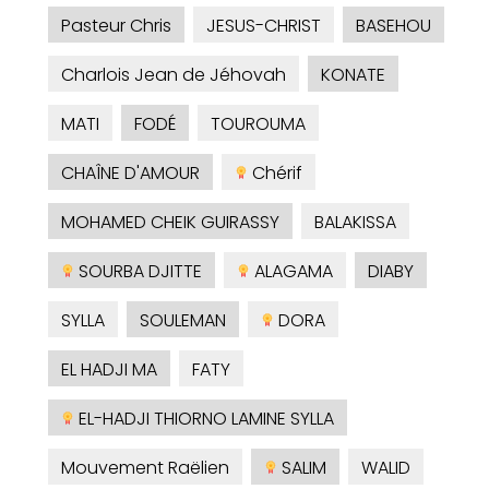
Pasteur Chris
JESUS-CHRIST
BASEHOU
Charlois Jean de Jéhovah
KONATE
MATI
FODÉ
TOUROUMA
CHAÎNE D'AMOUR
Chérif
MOHAMED CHEIK GUIRASSY
BALAKISSA
SOURBA DJITTE
ALAGAMA
DIABY
SYLLA
SOULEMAN
DORA
EL HADJI MA
FATY
EL-HADJI THIORNO LAMINE SYLLA
Mouvement Raëlien
SALIM
WALID