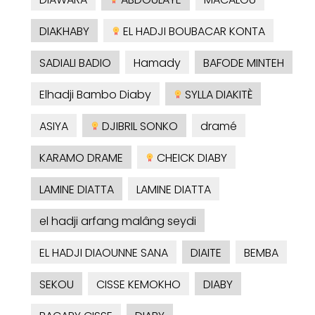
DIAKHABY
EL HADJI BOUBACAR KONTA
SADIALI BADIO
Hamady
BAFODE MINTEH
Elhadji Bambo Diaby
SYLLA DIAKITÈ
ASIYA
DJIBRIL SONKO
dramé
KARAMO DRAME
CHEICK DIABY
LAMINE DIATTA
LAMINE DIATTA
el hadji arfang malâng seydi
EL HADJI DIAOUNNE SANA
DIAITE
BEMBA
SEKOU
CISSE KEMOKHO
DIABY