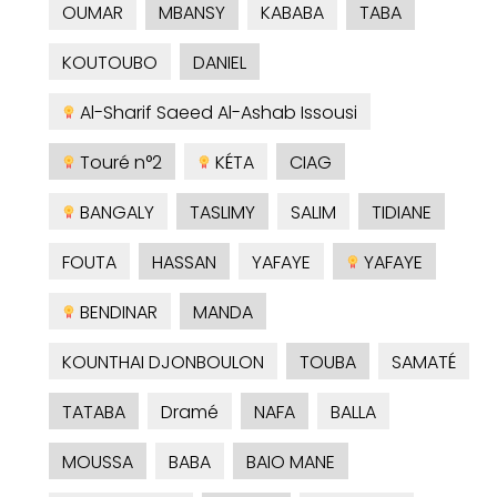
OUMAR
MBANSY
KABABA
TABA
KOUTOUBO
DANIEL
Al-Sharif Saeed Al-Ashab Issousi
Touré n°2
KÉTA
CIAG
BANGALY
TASLIMY
SALIM
TIDIANE
FOUTA
HASSAN
YAFAYE
YAFAYE
BENDINAR
MANDA
KOUNTHAI DJONBOULON
TOUBA
SAMATÉ
TATABA
Dramé
NAFA
BALLA
MOUSSA
BABA
BAIO MANE