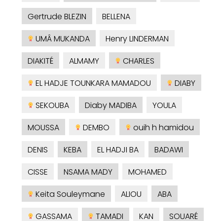
Gertrude BLEZIN
BELLENA
UMÂ MUKANDA
Henry LINDERMAN
DIAKITÉ
ALMAMY
CHARLES
EL HADJE TOUNKARA MAMADOU
DIABY
SEKOUBA
Diaby MADIBA
YOULA
MOUSSA
DEMBO
ouih h hamidou
DENIS
KEBA
EL HADJI BA
BADAWI
CISSE
NSAMA MADY
MOHAMED
Keita Souleymane
ALIOU
ABA
GASSAMA
TAMADI
KAN
SOUARÉ