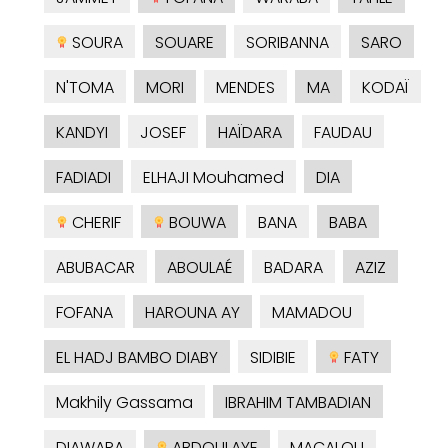
SOURA
SOUARE
SORIBANNA
SARO
N'TOMA
MORI
MENDES
MA
KODAÏ
KANDYI
JOSEF
HAÏDARA
FAUDAU
FADIADI
ELHAJI Mouhamed
DIA
CHERIF
BOUWA
BANA
BABA
ABUBACAR
ABOULAÉ
BADARA
AZIZ
FOFANA
HAROUNA AY
MAMADOU
EL HADJ BAMBO DIABY
SIDIBIE
FATY
Makhily Gassama
IBRAHIM TAMBADIAN
DIAWARA
ABDOULAYE
MACALOU