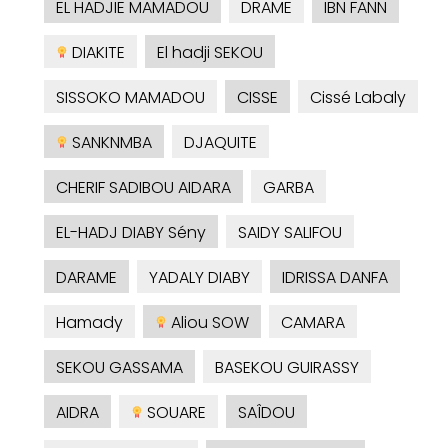
EL HADJIE MAMADOU
DRAME
IBN FANN
DIAKITE
El hadji SEKOU
SISSOKO MAMADOU
CISSE
Cissé Labaly
SANKNMBA
DJAQUITE
CHERIF SADIBOU AIDARA
GARBA
EL-HADJ DIABY Sény
SAIDY SALIFOU
DARAME
YADALY DIABY
IDRISSA DANFA
Hamady
Aliou SOW
CAMARA
SEKOU GASSAMA
BASEKOU GUIRASSY
AIDRA
SOUARE
SAÎDOU