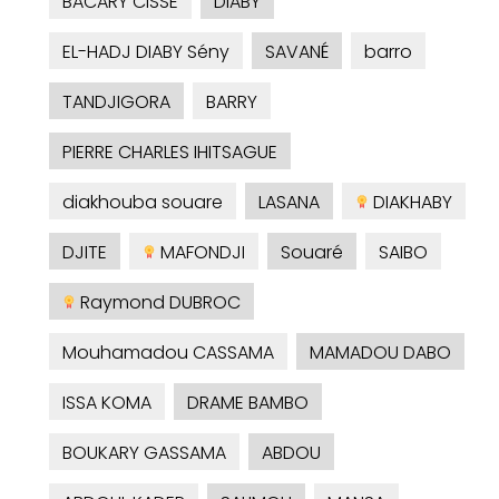
BACARY CISSE
DIABY
EL-HADJ DIABY Sény
SAVANÉ
barro
TANDJIGORA
BARRY
PIERRE CHARLES IHITSAGUE
diakhouba souare
LASANA
DIAKHABY
DJITE
MAFONDJI
Souaré
SAIBO
Raymond DUBROC
Mouhamadou CASSAMA
MAMADOU DABO
ISSA KOMA
DRAME BAMBO
BOUKARY GASSAMA
ABDOU