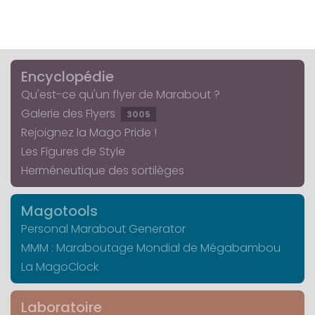
Encyclopédie
Qu'est-ce qu'un flyer de Marabout ?
Galerie des Flyers
3005
Rejoignez la Mago Pride !
Les Figures de Style
Herméneutique des sortilèges
Magotools
Personal Marabout Generator
MMM : Maraboutage Mondial de Mégabambou
La MagoClock
Laboratoire