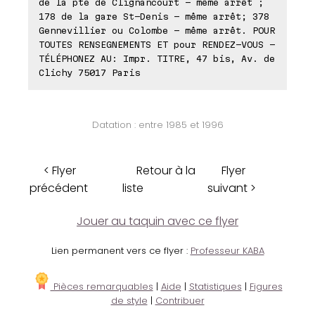
de la pte de Clignancourt - même arrêt ;
178 de la gare St-Denis - même arrêt; 378
Gennevillier ou Colombe - même arrêt. POUR
TOUTES RENSEGNEMENTS ET pour RENDEZ-VOUS -
TÉLÉPHONEZ AU: Impr. TITRE, 47 bis, Av. de
Clichy 75017 Paris
Datation : entre 1985 et 1996
< Flyer
Retour à la
Flyer
précédent
liste
suivant >
Jouer au taquin avec ce flyer
Lien permanent vers ce flyer :
Professeur KABA
Pièces remarquables
|
Aide
|
Statistiques
|
Figures
de style
|
Contribuer