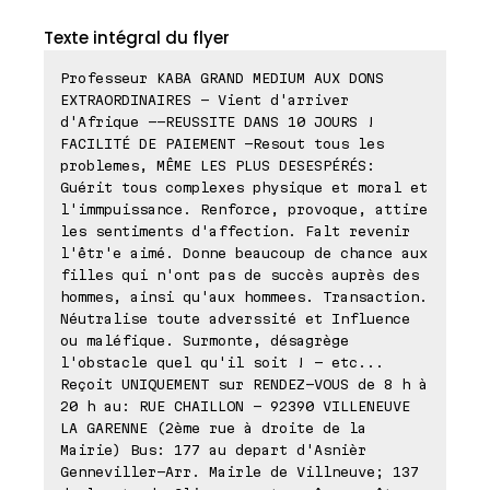
Texte intégral du flyer
Professeur KABA GRAND MEDIUM AUX DONS
EXTRAORDINAIRES - Vient d'arriver
d'Afrique --REUSSITE DANS 10 JOURS !
FACILITÉ DE PAIEMENT -Resout tous les
problemes, MÊME LES PLUS DESESPÉRÉS:
Guérit tous complexes physique et moral et
l'immpuissance. Renforce, provoque, attire
les sentiments d'affection. Falt revenir
l'êtr'e aimé. Donne beaucoup de chance aux
filles qui n'ont pas de succès auprès des
hommes, ainsi qu'aux hommees. Transaction.
Néutralise toute adverssité et Influence
ou maléfique. Surmonte, désagrège
l'obstacle quel qu'il soit ! - etc...
Reçoit UNIQUEMENT sur RENDEZ-VOUS de 8 h à
20 h au: RUE CHAILLON - 92390 VILLENEUVE
LA GARENNE (2ème rue à droite de la
Mairie) Bus: 177 au depart d'Asnièr
Genneviller-Arr. Mairle de Villneuve; 137