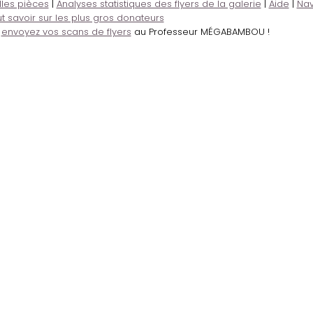
lles pièces
|
Analyses statistiques des flyers de la galerie
|
Aide
|
Nav
t savoir sur les plus gros donateurs
,
envoyez vos scans de flyers
au Professeur MÉGABAMBOU !