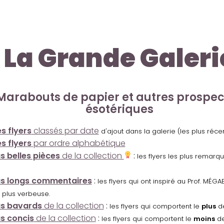
La Grande Galeri
Marabouts de papier et autres prospe
ésotériques
s flyers
classés par date
d'ajout dans la galerie (les plus réc
s flyers
par ordre alphabétique
us belles pièces
de la collection
:
les flyers les plus remarq
us longs commentaires
:
les flyers qui ont inspiré au Prof. MÉ
 plus verbeuse.
us bavards
de la collection
:
les flyers qui comportent le
plus
de
us concis
de la collection
:
les flyers qui comportent le
moins
de