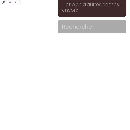
igation au
... et bien d'autres choses
encore
Recherche