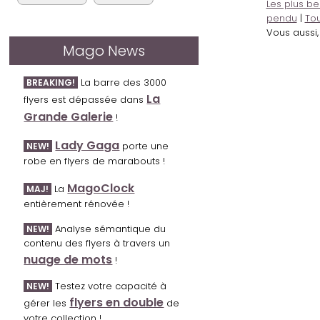
Les plus be
pendu
|
Tou
Vous aussi
Mago News
La barre des 3000
BREAKING!
La
flyers est dépassée dans
Grande Galerie
!
Lady Gaga
porte une
NEW!
robe en flyers de marabouts !
MagoClock
La
MAJ!
entièrement rénovée !
Analyse sémantique du
NEW!
contenu des flyers à travers un
nuage de mots
!
Testez votre capacité à
NEW!
flyers en double
gérer les
de
votre collection !