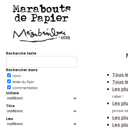
Marabouts
de Papier
Recherche texte
Rechercher dans
Tous le
nom
Tous le
texte du flyer
commentaires
Les pl
Initiale
rater !
Les pl
Titre
prose la
Les pl
Lieu
Les pl