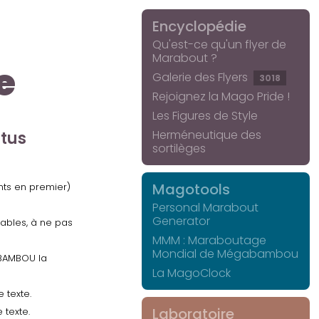
Encyclopédie
Qu'est-ce qu'un flyer de
Marabout ?
e
Galerie des Flyers
3018
Rejoignez la Mago Pride !
Les Figures de Style
Herméneutique des
ctus
sortilèges
Magotools
ents en premier)
Personal Marabout
Generator
uables, à ne pas
MMM : Maraboutage
Mondial de Mégabambou
GABAMBOU la
La MagoClock
 texte.
Laboratoire
 texte.