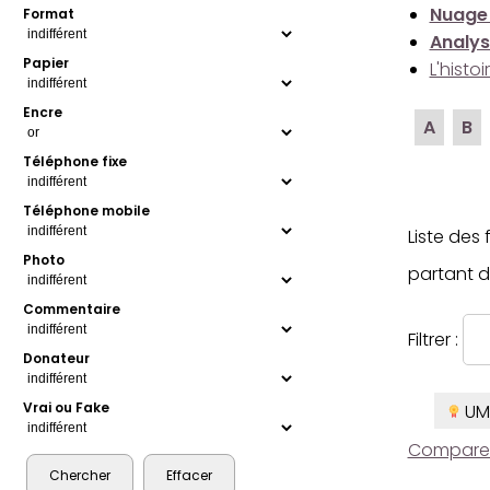
Nuage
Format
Analys
Papier
L'histo
Encre
A
B
Téléphone fixe
Téléphone mobile
Liste des
Photo
partant d
Commentaire
Filtrer :
Donateur
Vrai ou Fake
UM
Comparer l