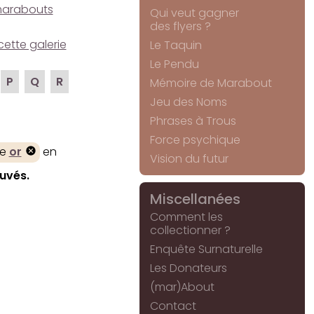
e marabouts
Qui veut gagner
des flyers ?
cette galerie
Le Taquin
Le Pendu
P
Q
R
Mémoire de Marabout
Jeu des Noms
Phrases à Trous
Force psychique
re
or
en
Vision du futur
ouvés.
Miscellanées
Comment les
collectionner ?
Enquête Surnaturelle
Les Donateurs
(mar)About
Contact