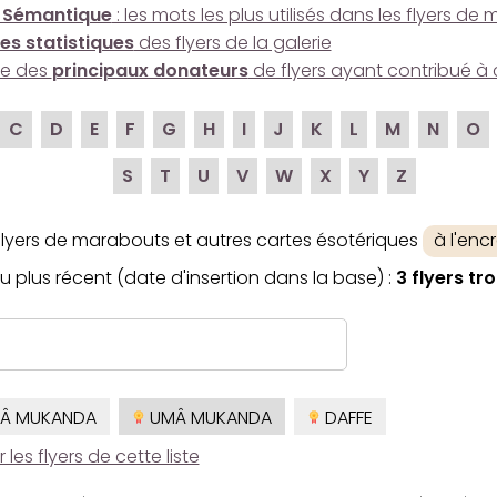
 Sémantique
: les mots les plus utilisés dans les flyers d
es statistiques
des flyers de la galerie
ire des
principaux donateurs
de flyers ayant contribué à 
C
D
E
F
G
H
I
J
K
L
M
N
O
S
T
U
V
W
X
Y
Z
 flyers de marabouts et autres cartes ésotériques
à l'enc
u plus récent (date d'insertion dans la base) :
3 flyers tr
Â MUKANDA
UMÂ MUKANDA
DAFFE
es flyers de cette liste