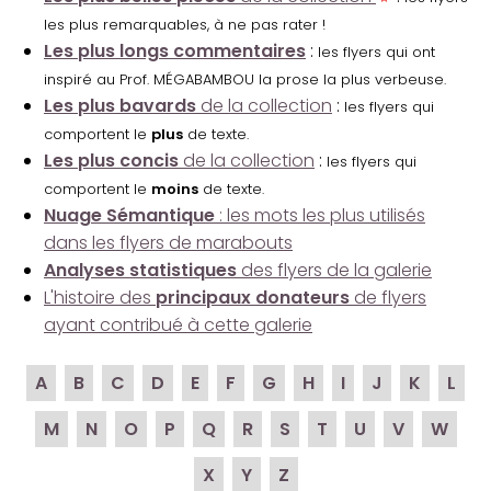
les plus remarquables, à ne pas rater !
Les plus longs commentaires
:
les flyers qui ont
inspiré au Prof. MÉGABAMBOU la prose la plus verbeuse.
Les plus bavards
de la collection
:
les flyers qui
comportent le
plus
de texte.
Les plus concis
de la collection
:
les flyers qui
comportent le
moins
de texte.
Nuage Sémantique
: les mots les plus utilisés
dans les flyers de marabouts
Analyses statistiques
des flyers de la galerie
L'histoire des
principaux donateurs
de flyers
ayant contribué à cette galerie
A
B
C
D
E
F
G
H
I
J
K
L
M
N
O
P
Q
R
S
T
U
V
W
X
Y
Z