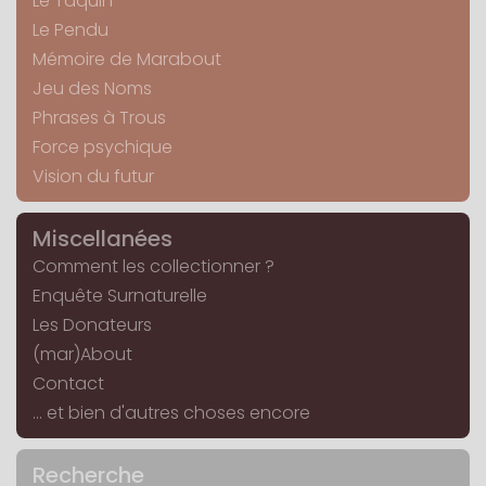
Le Taquin
Le Pendu
Mémoire de Marabout
Jeu des Noms
Phrases à Trous
Force psychique
Vision du futur
Miscellanées
Comment les collectionner ?
Enquête Surnaturelle
Les Donateurs
(mar)About
Contact
... et bien d'autres choses encore
Recherche