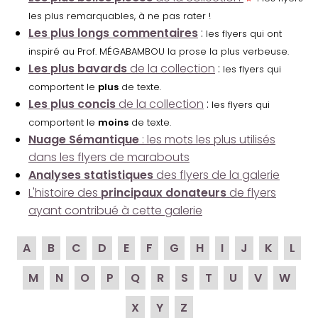
les plus remarquables, à ne pas rater !
Les plus longs commentaires
:
les flyers qui ont
inspiré au Prof. MÉGABAMBOU la prose la plus verbeuse.
Les plus bavards
de la collection
:
les flyers qui
comportent le
plus
de texte.
Les plus concis
de la collection
:
les flyers qui
comportent le
moins
de texte.
Nuage Sémantique
: les mots les plus utilisés
dans les flyers de marabouts
Analyses statistiques
des flyers de la galerie
L'histoire des
principaux donateurs
de flyers
ayant contribué à cette galerie
A
B
C
D
E
F
G
H
I
J
K
L
M
N
O
P
Q
R
S
T
U
V
W
X
Y
Z