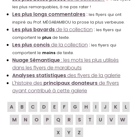
les plus remarquables, à ne pas rater !
Les plus longs commentaires
:
les flyers qui ont
inspiré au Prof. MÉGABAMBOU la prose la plus verbeuse.
Les plus bavards
de la collection
:
les flyers qui
comportent le
plus
de texte.
Les plus concis
de la collection
:
les flyers qui
comportent le
moins
de texte.
Nuage Sémantique
: les mots les plus utilisés
dans les flyers de marabouts
Analyses statistiques
des flyers de la galerie
L'histoire des
principaux donateurs
de flyers
ayant contribué à cette galerie
A
B
C
D
E
F
G
H
I
J
K
L
M
N
O
P
Q
R
S
T
U
V
W
X
Y
Z