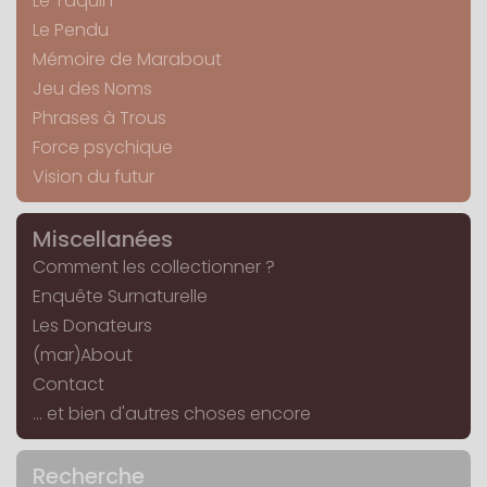
Le Taquin
Le Pendu
Mémoire de Marabout
Jeu des Noms
Phrases à Trous
Force psychique
Vision du futur
Miscellanées
Comment les collectionner ?
Enquête Surnaturelle
Les Donateurs
(mar)About
Contact
... et bien d'autres choses encore
Recherche