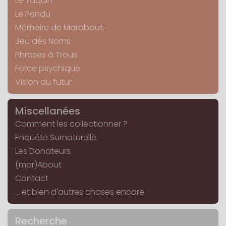
Le Taquin
Le Pendu
Mémoire de Marabout
Jeu des Noms
Phrases à Trous
Force psychique
Vision du futur
Miscellanées
Comment les collectionner ?
Enquête Surnaturelle
Les Donateurs
(mar)About
Contact
... et bien d'autres choses encore
Recherche