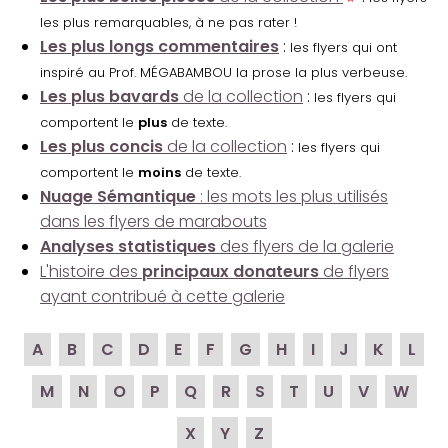
les plus remarquables, à ne pas rater !
Les plus longs commentaires
:
les flyers qui ont
inspiré au Prof. MÉGABAMBOU la prose la plus verbeuse.
Les plus bavards
de la collection
:
les flyers qui
comportent le
plus
de texte.
Les plus concis
de la collection
:
les flyers qui
comportent le
moins
de texte.
Nuage Sémantique
: les mots les plus utilisés
dans les flyers de marabouts
Analyses statistiques
des flyers de la galerie
L'histoire des
principaux donateurs
de flyers
ayant contribué à cette galerie
A
B
C
D
E
F
G
H
I
J
K
L
M
N
O
P
Q
R
S
T
U
V
W
X
Y
Z