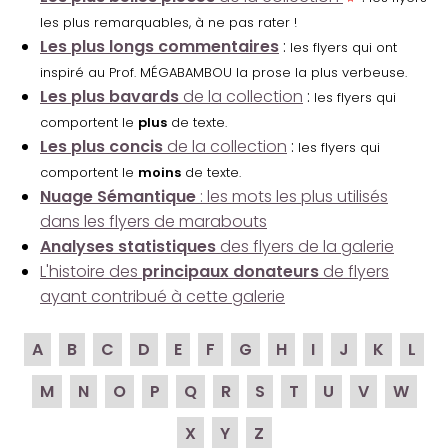
les plus remarquables, à ne pas rater !
Les plus longs commentaires
:
les flyers qui ont
inspiré au Prof. MÉGABAMBOU la prose la plus verbeuse.
Les plus bavards
de la collection
:
les flyers qui
comportent le
plus
de texte.
Les plus concis
de la collection
:
les flyers qui
comportent le
moins
de texte.
Nuage Sémantique
: les mots les plus utilisés
dans les flyers de marabouts
Analyses statistiques
des flyers de la galerie
L'histoire des
principaux donateurs
de flyers
ayant contribué à cette galerie
A
B
C
D
E
F
G
H
I
J
K
L
M
N
O
P
Q
R
S
T
U
V
W
X
Y
Z