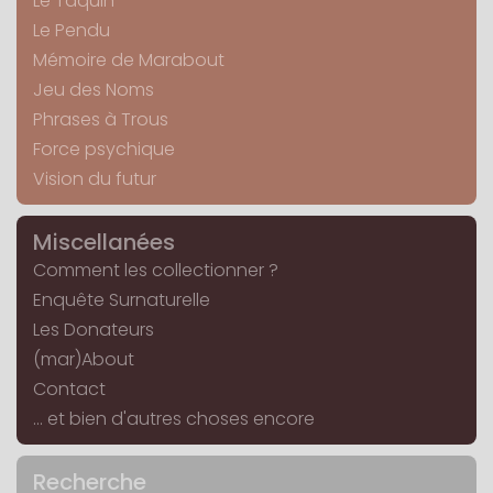
Le Taquin
Le Pendu
Mémoire de Marabout
Jeu des Noms
Phrases à Trous
Force psychique
Vision du futur
Miscellanées
Comment les collectionner ?
Enquête Surnaturelle
Les Donateurs
(mar)About
Contact
... et bien d'autres choses encore
Recherche