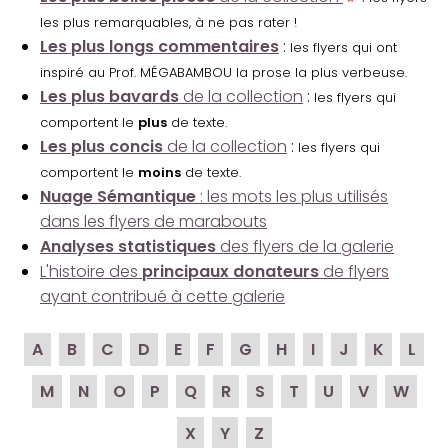
les plus remarquables, à ne pas rater !
Les plus longs commentaires
:
les flyers qui ont
inspiré au Prof. MÉGABAMBOU la prose la plus verbeuse.
Les plus bavards
de la collection
:
les flyers qui
comportent le
plus
de texte.
Les plus concis
de la collection
:
les flyers qui
comportent le
moins
de texte.
Nuage Sémantique
: les mots les plus utilisés
dans les flyers de marabouts
Analyses statistiques
des flyers de la galerie
L'histoire des
principaux donateurs
de flyers
ayant contribué à cette galerie
A
B
C
D
E
F
G
H
I
J
K
L
M
N
O
P
Q
R
S
T
U
V
W
X
Y
Z