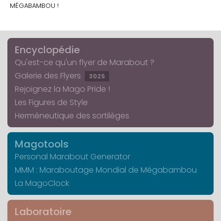
MÉGABAMBOU !
Encyclopédie
Qu'est-ce qu'un flyer de Marabout ?
Galerie des Flyers
3025
Rejoignez la Mago Pride !
Les Figures de Style
Herméneutique des sortilèges
Magotools
Personal Marabout Generator
MMM : Maraboutage Mondial de Mégabambou
La MagoClock
Laboratoire