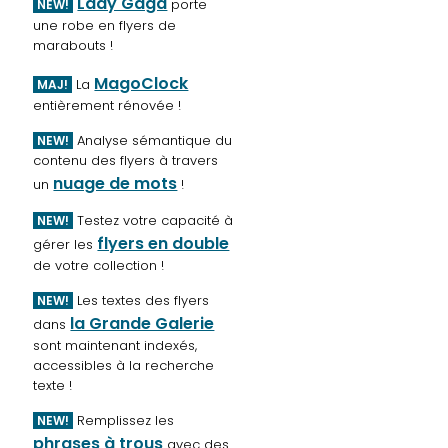
Lady Gaga
porte
NEW!
une robe en flyers de
marabouts !
MagoClock
La
MAJ!
entièrement rénovée !
Analyse sémantique du
NEW!
contenu des flyers à travers
nuage de mots
un
!
Testez votre capacité à
NEW!
flyers en double
gérer les
de votre collection !
Les textes des flyers
NEW!
la Grande Galerie
dans
sont maintenant indexés,
accessibles à la recherche
texte !
Remplissez les
NEW!
phrases à trous
avec des