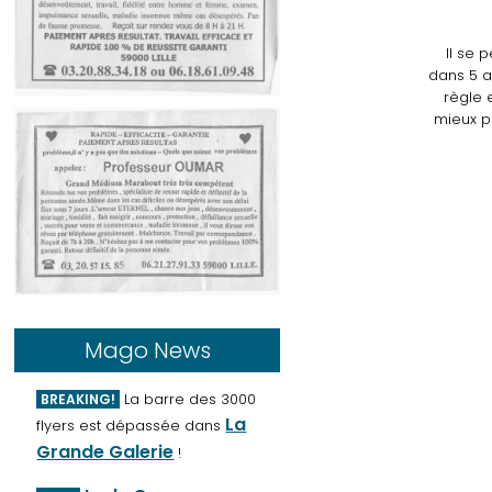
Il se 
dans 5 a
règle 
mieux p
Mago News
La barre des 3000
BREAKING!
La
flyers est dépassée dans
Grande Galerie
!