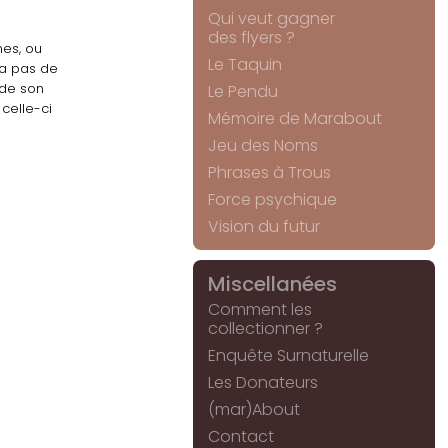
Qui veut gagner
des flyers ?
nes, ou
Le Taquin
 a pas de
 de son
Le Pendu
celle-ci
Mémoire de Marabout
Jeu des Noms
Phrases à Trous
Force psychique
Vision du futur
Miscellanées
Comment les
collectionner ?
Enquête Surnaturelle
Les Donateurs
(mar)About
Contact