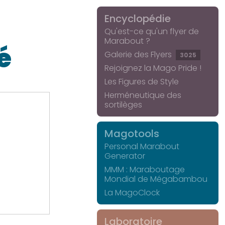
Encyclopédie
Qu'est-ce qu'un flyer de
Marabout ?
é
Galerie des Flyers
3025
Rejoignez la Mago Pride !
Les Figures de Style
Herméneutique des
sortilèges
Magotools
Personal Marabout
Generator
MMM : Maraboutage
Mondial de Mégabambou
La MagoClock
Laboratoire