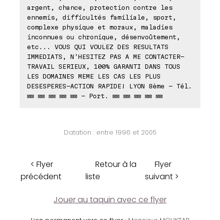
argent, chance, protection contre les
ennemis, difficultés familiale, sport,
complexe physique et moraux, maladies
inconnues ou chronique, désenvoûtement,
etc... VOUS QUI VOULEZ DES RESULTATS
IMMEDIATS, N'HESITEZ PAS A ME CONTACTER-
TRAVAIL SERIEUX, 100% GARANTI DANS TOUS
LES DOMAINES MEME LES CAS LES PLUS
DESESPERES-ACTION RAPIDE! LYON 8ème - Tél.
⊠⊠ ⊠⊠ ⊠⊠ ⊠⊠ ⊠⊠ - Port. ⊠⊠ ⊠⊠ ⊠⊠ ⊠⊠ ⊠⊠
Datation : entre 1996 et 2005
< Flyer
Retour à la
Flyer
précédent
liste
suivant >
Jouer au taquin avec ce flyer