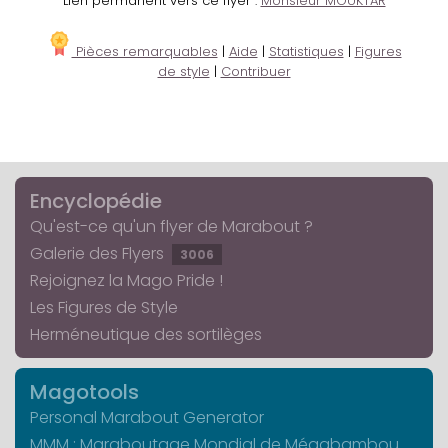
Lien permanent vers ce flyer :
Monsieur MOUKTAR
Pièces remarquables
|
Aide
|
Statistiques
|
Figures
de style
|
Contribuer
Encyclopédie
Qu'est-ce qu'un flyer de Marabout ?
Galerie des Flyers
3006
Rejoignez la Mago Pride !
Les Figures de Style
Herméneutique des sortilèges
Magotools
Personal Marabout Generator
MMM : Maraboutage Mondial de Mégabambou