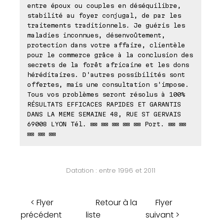
entre époux ou couples en déséquilibre,
stabilité au foyer conjugal, de par les
traitements traditionnels. Je guéris les
maladies inconnues, désenvoûtement,
protection dans votre affaire, clientèle
pour le commerce grâce à la conclusion des
secrets de la forêt africaine et les dons
héréditaires. D'autres possibilités sont
offertes, mais une consultation s'impose.
Tous vos problèmes seront résolus à 100%
RÉSULTATS EFFICACES RAPIDES ET GARANTIS
DANS LA MEME SEMAINE 48, RUE ST GERVAIS
69008 LYON Tél. ⊠⊠ ⊠⊠ ⊠⊠ ⊠⊠ ⊠⊠ Port. ⊠⊠ ⊠⊠
⊠⊠ ⊠⊠ ⊠⊠
Datation : entre 1996 et 2011
< Flyer
Retour à la
Flyer
précédent
liste
suivant >