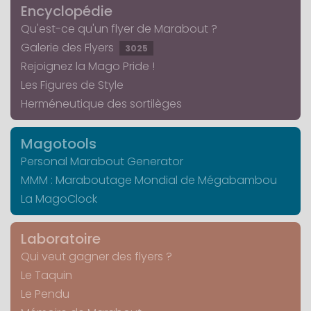
Encyclopédie
Qu'est-ce qu'un flyer de Marabout ?
Galerie des Flyers
3025
Rejoignez la Mago Pride !
Les Figures de Style
Herméneutique des sortilèges
Magotools
Personal Marabout Generator
MMM : Maraboutage Mondial de Mégabambou
La MagoClock
Laboratoire
Qui veut gagner des flyers ?
Le Taquin
Le Pendu