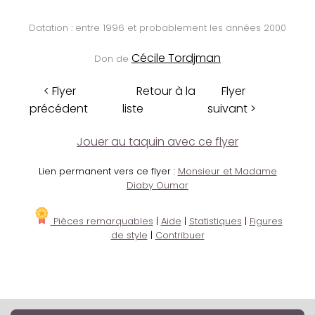
Datation : entre 1996 et probablement les années 2000
Cécile Tordjman
Don de
< Flyer
Retour à la
Flyer
précédent
liste
suivant >
Jouer au taquin avec ce flyer
Lien permanent vers ce flyer :
Monsieur et Madame
Diaby Oumar
Pièces remarquables
|
Aide
|
Statistiques
|
Figures
de style
|
Contribuer