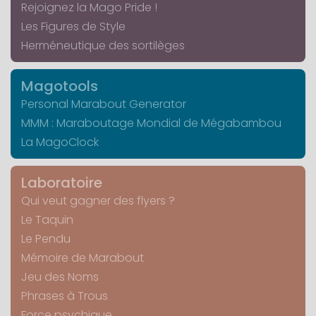
Rejoignez la Mago Pride !
Les Figures de Style
Herméneutique des sortilèges
Magotools
Personal Marabout Generator
MMM : Maraboutage Mondial de Mégabambou
La MagoClock
Laboratoire
Qui veut gagner des flyers ?
Le Taquin
Le Pendu
Mémoire de Marabout
Jeu des Noms
Phrases à Trous
Force psychique