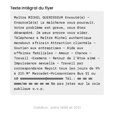
Texte intégral du flyer
Maître MICHEL GUERISSEUR Envouté(e) -
Ensorcelé(e) La malchance vous poursuit.
Votre problème est grave, vous êtes
désespéré. Je peux encore vous aider.
Téléphonez à Maître Michel authentique
marabout africain Attraction clientèle -
Soutien aux entreprises - Aide aux
affaires familiales - Amour - Chance -
Travail -Examens - Retour de l'être aimé -
Impuissance sexuelle - Travail par
correspondance Reçoit tous les jours de 9h
à 21h M° Marcadet-Poissonniers Bus 31 ou
60 ⊠⊠⊠⊠⊠⊠⊠⊠⊠⊠⊠⊠⊠⊠@⊠⊠⊠⊠⊠⊠⊠⊠⊠ Tél.: ⊠⊠ ⊠⊠ ⊠⊠
⊠⊠⊠⊠/⊠⊠ ⊠⊠ ⊠⊠ ⊠⊠ ⊠⊠ Ne pas jeter sur la voie
publique s.v.p.
Datation : entre 1996 et 2021