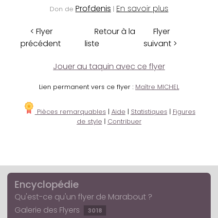
Profdenis
En savoir plus
Don de
|
< Flyer
Retour à la
Flyer
précédent
liste
suivant >
Jouer au taquin avec ce flyer
Lien permanent vers ce flyer :
Maître MICHEL
Pièces remarquables
|
Aide
|
Statistiques
|
Figures
de style
|
Contribuer
Encyclopédie
Qu'est-ce qu'un flyer de Marabout ?
Galerie des Flyers
3018